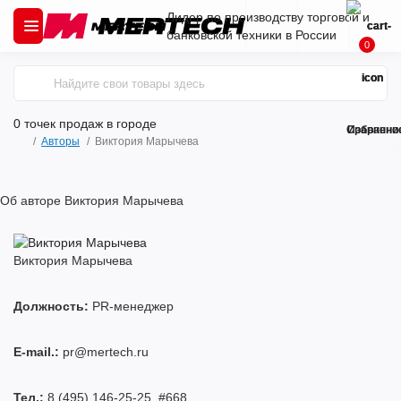
Лидер по производству торговой и
банковской техники в России
0
0 точек продаж
в городе
Сравнени
Избранно
Авторы
Виктория Марычева
Об авторе Виктория Марычева
Виктория Марычева
Должность:
PR-менеджер
E-mail.:
pr@mertech.ru
Тел.:
8 (495) 146-25-25, #668