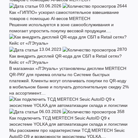
03.06.2026
2644
Как «ГИППО» ускорил самостоятельное взвешивание
товаров с помощью AI-весов MERTECH
Решение используется в зоне самообслуживания и
помогает упростить покупку весовой продукции....
13.04.2023
2870
Как внедрить дисплей QR-кода для СБП в Retail сетях?
Кейс от «Л'Этуаль»
В магазинах «Л'Этуаль» установлены дисплеи MERTECH
QR-PAY для приема оплаты по Системе быстрых
платежей. Клиенты могут оплачивать покупки по QR-коду
в мобильном банке и получать дополнительную скидку 2%
на ассортимент....
06.03.2026
358
Как подключить ТСД MERTECH Seuic AutoID Q9 к
экосистеме YOLKA для автоматизации склада и логистики
Мы расскажем про характеристики ТСД MERTECH Seuic
AutoID Q9 и возможности экосистемы YOLKA....