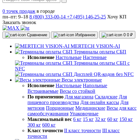
0 точек продаж
в городе
пн–пт: 9–18
8 (800) 333-00-14
+7 (495) 146-25-25
Хочу КП
Заказать звонок
Сравнение
Избранное
0
0 ₽
MERTECH VISION-AI
Терминалы оплаты СБП
Исполнение
Настольные
Настенные
Терминалы оплаты СБП с
NFC
Дисплей QR-кодов без NFC
Весы электронные
Исполнение
Настольные
Напольные
Встраиваемые
Весы со стойкой
По применению
Для магазина
Складские
Для
пищевого производства
Для онлайн кассы
Для
метизов
Порционные
Медицинские
Весы для касс
самообслуживания
Упаковочные
Максимальный вес
6 кг
15 кг
32 кг
60 кг
150 кг
300 кг
600 кг
Класс точности
II класс точности
III класс
точности