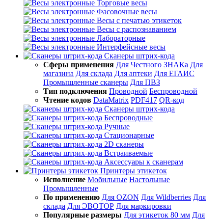
Торговые весы
Фасовочные весы
Весы с печатью этикеток
Весы с распознаванием
Лабораторные
Интерфейсные весы
Сканеры штрих-кода
Сферы применения
Для Честного ЗНАКа
Для
магазина
Для склада
Для аптеки
Для ЕГАИС
Промышленные сканеры
Для ПВЗ
Тип подключения
Проводной
Беспроводной
Чтение кодов
DataMatrix
PDF417
QR-код
Сканеры штрих-кода
Беспроводные
Ручные
Стационарные
2D сканеры
Встраиваемые
Аксессуары к сканерам
Принтеры этикеток
Исполнение
Мобильные
Настольные
Промышленные
По применению
Для OZON
Для Wildberries
Для
склада
Для ЭВОТОР
Для маркировки
Популярные размеры
Для этикеток 80 мм
Для