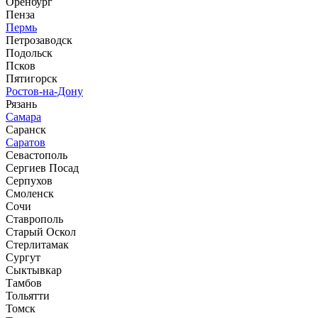
Оренбург
Пенза
Пермь
Петрозаводск
Подольск
Псков
Пятигорск
Ростов-на-Дону
Рязань
Самара
Саранск
Саратов
Севастополь
Сергиев Посад
Серпухов
Смоленск
Сочи
Ставрополь
Старый Оскол
Стерлитамак
Сургут
Сыктывкар
Тамбов
Тольятти
Томск