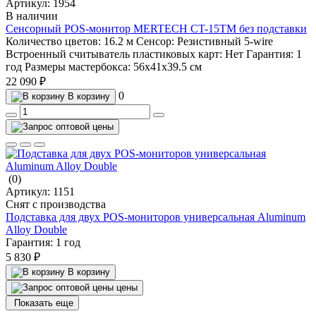
Артикул:
1954
В наличии
Сенсорный POS-монитор MERTECH CT-15ТM без подставки
Количество цветов:
16.2 м
Сенсор:
Резистивный 5-wire
Встроенный считыватель пластиковых карт:
Нет
Гарантия:
1
год
Размеры мастербокса:
56х41х39.5 см
22 090 ₽
0
В корзину
(0)
Артикул:
1151
Снят с производства
Подставка для двух POS-мониторов универсальная Aluminum
Alloy Double
Гарантия:
1 год
5 830 ₽
В корзину
цены
Показать еще