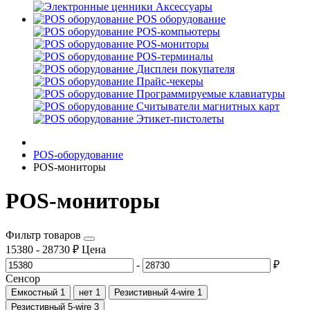
Аксессуары
POS оборудование
POS-компьютеры
POS-мониторы
POS-терминалы
Дисплеи покупателя
Прайс-чекеры
Программируемые клавиатуры
Считыватели магнитных карт
Этикет-пистолеты
POS-оборудование
POS-мониторы
POS-мониторы
Фильтр товаров
15380
-
28730
₽
Цена
-
₽
Сенсор
Емкостный
1
нет
1
Резистивный 4-wire
1
Резистивный 5-wire
3