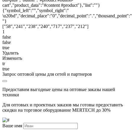
cart","product_data":"#content #product"},"list":""}
{"symbol_left":"","symbol_right":"
\u20bd","decimal_place":"0","decimal_point":".","thousand_point":"
"}
["58","241","238","240","717","237","212"]
1
false
false
true
Удалить
Изменить
tr
true
Запрос оптовой цены для сетей и партнеров
Предоставим выгодные цены на оптовые заказы нашей
техники
Для оптовых и проектных заказов мы готовы предоставить
скидки на торговое оборудование MERTECH до
30%
Ваше имя