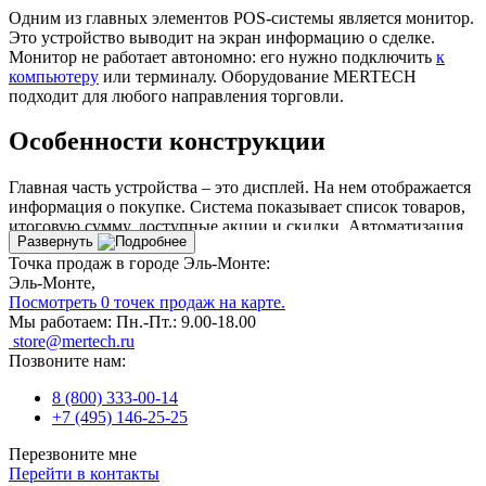
Одним из главных элементов POS-системы является монитор.
Это устройство выводит на экран информацию о сделке.
Монитор не работает автономно: его нужно подключить
к
компьютеру
или терминалу. Оборудование MERTECH
подходит для любого направления торговли.
Особенности конструкции
Главная часть устройства – это дисплей. На нем отображается
информация о покупке. Система показывает список товаров,
итоговую сумму, доступные акции и скидки. Автоматизация
Развернуть
продаж ускоряет обслуживание покупателей.
Точка продаж в городе Эль-Монте:
Эль-Монте,
Модели делятся на 2 типа:
Посмотреть 0 точек продаж на карте.
Сенсорные
. Информация вводится путем нажатия на
Мы работаем:
Пн.-Пт.: 9.00-18.00
дисплей.
store@mertech.ru
Классические. Данные вводятся через подключенную
Позвоните нам:
клавиатуру.
8 (800) 333-00-14
Обратите внимание на сенсорные модели. Отсутствие
+7 (495) 146-25-25
клавиатуры позволит сэкономить место на рабочем столе.
Перезвоните мне
Корпуса изделий выполнены из прочных материалов. Они
Перейти в контакты