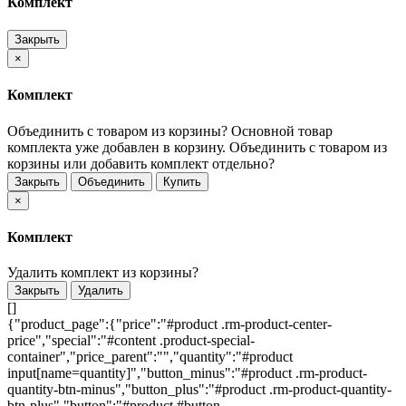
Комплект
Закрыть
×
Комплект
Объединить с товаром из корзины?
Основной товар
комплекта уже добавлен в корзину. Объединить с товаром из
корзины или добавить комплект отдельно?
Закрыть
Объединить
Купить
×
Комплект
Удалить комплект из корзины?
Закрыть
Удалить
[]
{"product_page":{"price":"#product .rm-product-center-
price","special":"#content .product-special-
container","price_parent":"","quantity":"#product
input[name=quantity]","button_minus":"#product .rm-product-
quantity-btn-minus","button_plus":"#product .rm-product-quantity-
btn-plus","button":"#product #button-