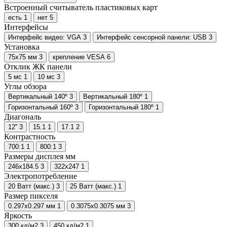
Встроенный считыватель пластиковых карт
есть
1
нет
5
Интерфейсы
Интерфейс видео: VGA
3
Интерфейс сенсорной панели: USB
3
Установка
75х75 мм
3
крепление VESA
6
Отклик ЖК панели
5 мс
1
10 мс
3
Углы обзора
Вертикальный 140º
3
Вертикальный 180º
1
Горизонтальный 160º
3
Горизонтальный 180º
1
Диагональ
12''
3
15.1
1
17.1
2
Контрастность
700:1
1
800:1
3
Размеры дисплея мм
246х184.5
3
322х247
1
Электропотребление
20 Ватт (макс.)
3
25 Ватт (макс.)
1
Размер пикселя
0.297х0.297 мм
1
0.3075х0.3075 мм
3
Яркость
300 кд/м2
3
450 кд/м2
1