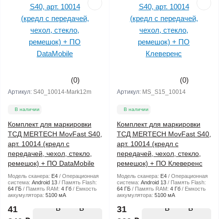
(0)
(0)
Артикул:
S40_10014-Mark12m
Артикул:
MS_S15_10014
В наличии
В наличии
Комплект для маркировки
Комплект для маркировки
ТСД MERTECH MovFast S40,
ТСД MERTECH MovFast S40,
арт. 10014 (кредл с
арт. 10014 (кредл с
передачей, чехол, стекло,
передачей, чехол, стекло,
ремешок) + ПО DataMobile
ремешок) + ПО Клеверенс
Модель сканера:
E4
Операционная
Модель сканера:
E4
Операционная
система:
Android 13
Память Flash:
система:
Android 13
Память Flash:
64 ГБ
Память RAM:
4 Гб
Емкость
64 ГБ
Память RAM:
4 Гб
Емкость
аккумулятора:
5100 мА
аккумулятора:
5100 мА
В
В
41
31