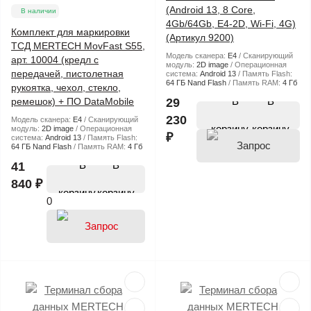
(Android 13, 8 Core,
В наличии
4Gb/64Gb, E4-2D, Wi-Fi, 4G)
Комплект для маркировки
(Артикул 9200)
ТСД MERTECH MovFast S55,
Модель сканера:
E4
Сканирующий
арт. 10004 (кредл с
модуль:
2D image
Операционная
передачей, пистолетная
система:
Android 13
Память Flash:
64 ГБ Nand Flash
Память RAM:
4 Гб
рукоятка, чехол, стекло,
В
ремешок) + ПО DataMobile
29
230
Модель сканера:
E4
Сканирующий
корзину
модуль:
2D image
Операционная
₽
система:
Android 13
Память Flash:
64 ГБ Nand Flash
Память RAM:
4 Гб
В
41
840 ₽
корзину
0
цены