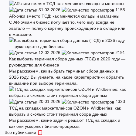
учетом новых правок к ФЗ-54 «О торговле». Адаптированы к
работе с ЕГАИС и маркировкой «Честный Знак».
31.03.2026
1155
AR-очки вместо ТСД: как меняются склады и магазины
С AR-очками бизнес получает то, чего ему всегда не
Оформить заказ
хватало — полную картину происходящего на складе или
в магазине.
Купить терминалы сбора данных вы можете в официальном
интернет-магазине MERTECH. Здесь вы можете покупать ТСД
по цене от производителя. Мы доставляем покупки по Москве
12.02.2026
2191
и отправляем заказы в любые города России. Чтобы
Как выбрать терминал сбора данных (ТСД) в 2026 году —
оформить заказ по выгодной цене, оставьте заявку на сайте
руководство для бизнеса
или позвоните нам.
Мы расскажем, как выбрать терминал сбора данных в
2026 году. Вы узнаете, на какие характеристики обратить
внимание при выборе терминала.
20.01.2026
4323
ТСД на складах маркетплейсов OZON и Wildberries: как
выбрать и сколько стоит терминал сбора данных
Мы расскажем, какие задачи решают ТСД на складах и
как они ускоряют бизнес-процессы.
Все публикации