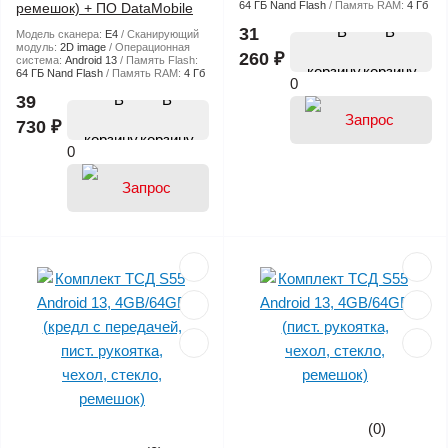
64 ГБ Nand Flash
Память RAM:
4 Гб
ремешок) + ПО DataMobile
В
31
Модель сканера:
E4
Сканирующий
модуль:
2D image
Операционная
260 ₽
система:
Android 13
Память Flash:
корзину
64 ГБ Nand Flash
Память RAM:
4 Гб
0
В
39
730 ₽
корзину
0
(0)