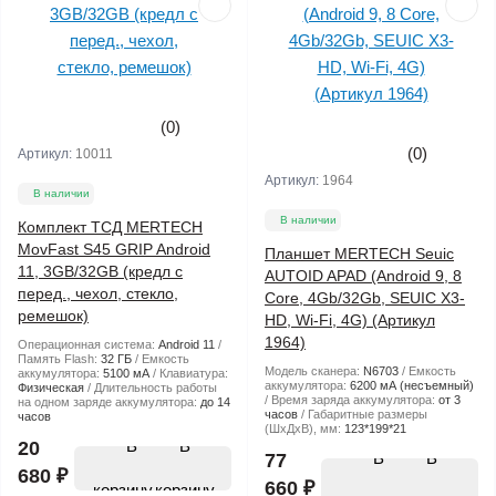
(0)
(0)
Артикул:
10011
Артикул:
1964
В наличии
В наличии
Комплект ТСД MERTECH
MovFast S45 GRIP Android
Планшет MERTECH Seuic
11, 3GB/32GB (кредл с
AUTOID APAD (Android 9, 8
перед., чехол, стекло,
Core, 4Gb/32Gb, SEUIC X3-
ремешок)
HD, Wi-Fi, 4G) (Артикул
1964)
Операционная система:
Android 11
Память Flash:
32 ГБ
Емкость
Модель сканера:
N6703
Емкость
аккумулятора:
5100 мА
Клавиатура:
аккумулятора:
6200 мА (несъемный)
Физическая
Длительность работы
Время заряда аккумулятора:
от 3
на одном заряде аккумулятора:
до 14
часов
Габаритные размеры
часов
(ШхДхВ), мм:
123*199*21
В
20
В
77
680 ₽
660 ₽
корзину