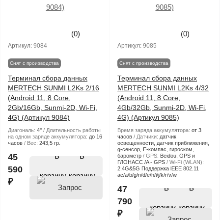
(0)
(0)
Артикул:
9084
Артикул:
9085
Снят с производства
Снят с производства
Терминал сбора данных
Терминал сбора данных
MERTECH SUNMI L2Ks 2/16
MERTECH SUNMI L2Ks 4/32
(Android 11, 8 Core,
(Android 11, 8 Core,
2Gb/16Gb, Sunmi-2D, Wi-Fi,
4Gb/32Gb, Sunmi-2D, Wi-Fi,
4G) (Артикул 9084)
4G) (Артикул 9085)
Диагональ:
4''
Длительность работы
Время заряда аккумулятора:
от 3
на одном заряде аккумулятора:
до 16
часов
Датчики:
датчик
часов
Вес:
243,5 гр.
освещенности, датчик приближения,
g-сенсор, Е-компас, гироском,
В
45
барометр
GPS:
Beidou, GPS и
ГЛОНАСС /A - GPS
Wi-Fi (WLAN):
590
2.4G&5G Поддержка lEEE 802.11
корзину
ac/a/b/g/n/d/e/h/i/j/k/r/v/w
₽
В
47
790
корзину
₽