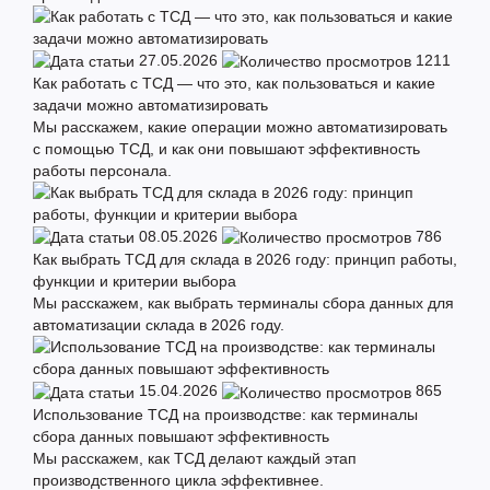
Преимущества ТСД MERTECH
27.05.2026
1211
Терминалы сбора данных от MERTECH SUNMI имеют много
Как работать с ТСД — что это, как пользоваться и какие
преимуществ по сравнению с аналогичными моделями.
задачи можно автоматизировать
Перечислим их главные достоинства:
Мы расскажем, какие операции можно автоматизировать
с помощью ТСД, и как они повышают эффективность
работы персонала.
Установлены американские сканирующие модули Zebra.
Система распознает линейные и двумерные (2D) штрих-
коды.
08.05.2026
786
Яркий сенсорный экран 4,5 или 5,0 HD IPS.
Как выбрать ТСД для склада в 2026 году: принцип работы,
функции и критерии выбора
С экраном можно работать в перчатках, на морозе,
Мы расскажем, как выбрать терминалы сбора данных для
влажными руками.
автоматизации склада в 2026 году.
Встроенные PSAM, NFS, 2SIM интерфейсы (опционально).
Устройство выдерживает падения с высоты до 1,3 метра.
Степень пылевлагозащиты корпуса IP67.
15.04.2026
865
Гарантия на оборудование: 2 года.
Использование ТСД на производстве: как терминалы
сбора данных повышают эффективность
ТСД MERTECH SUNMI рекомендованы для 1С. В продаже вы
Мы расскажем, как ТСД делают каждый этап
найдете устройства последнего поколения. Они созданы с
производственного цикла эффективнее.