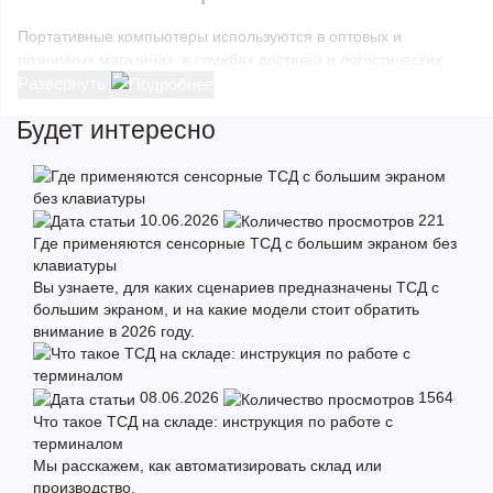
Портативные компьютеры используются в оптовых и
розничных магазинах, в службах доставки и логистических
компаниях. Они ускоряют товарный учет в 5 раз, исключая
Развернуть
вероятность ошибки из-за человеческого фактора.
Будет интересно
ТСД выполняют следующие функции:
Идентификация товара по считанному штрих-коду.
10.06.2026
221
Где применяются сенсорные ТСД с большим экраном без
Проведение
инвентаризации на складе
.
клавиатуры
Сортировка информации по указанным критериям.
Вы узнаете, для каких сценариев предназначены ТСД с
Анализ и систематизация полученных сведений.
большим экраном, и на какие модели стоит обратить
Проверка наличия товара и места его хранения.
внимание в 2026 году.
Ведение статистики по торговым операциям.
Синхронизация с рабочей станцией или POS системой
08.06.2026
1564
проводится по беспроводному соединению. Прибор можно
Что такое ТСД на складе: инструкция по работе с
синхронизировать с 1С
, чтобы сократить время выполнения
терминалом
операций.
Мы расскажем, как автоматизировать склад или
производство.