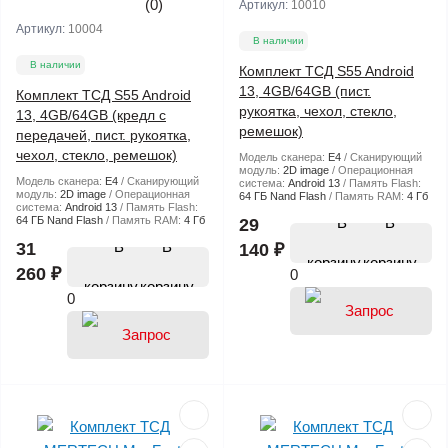
(0)
Артикул:
10010
Артикул:
10004
В наличии
В наличии
Комплект ТСД S55 Android
13, 4GB/64GB (пист.
Комплект ТСД S55 Android
рукоятка, чехол, стекло,
13, 4GB/64GB (кредл с
ремешок)
передачей, пист. рукоятка,
чехол, стекло, ремешок)
Модель сканера:
E4
Сканирующий
модуль:
2D image
Операционная
Модель сканера:
E4
Сканирующий
система:
Android 13
Память Flash:
модуль:
2D image
Операционная
64 ГБ Nand Flash
Память RAM:
4 Гб
система:
Android 13
Память Flash:
64 ГБ Nand Flash
Память RAM:
4 Гб
В
29
В
31
140 ₽
корзину
260 ₽
0
корзину
0