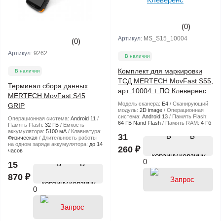
(0)
Артикул:
MS_S15_10004
(0)
Артикул:
9262
В наличии
Комплект для маркировки
В наличии
ТСД MERTECH MovFast S55,
Терминал сбора данных
арт. 10004 + ПО Клеверенс
MERTECH MovFast S45
Модель сканера:
E4
Сканирующий
GRIP
модуль:
2D image
Операционная
система:
Android 13
Память Flash:
Операционная система:
Android 11
64 ГБ Nand Flash
Память RAM:
4 Гб
Память Flash:
32 ГБ
Емкость
аккумулятора:
5100 мА
Клавиатура:
В
31
Физическая
Длительность работы
на одном заряде аккумулятора:
до 14
260 ₽
часов
корзину
0
В
15
870 ₽
корзину
0