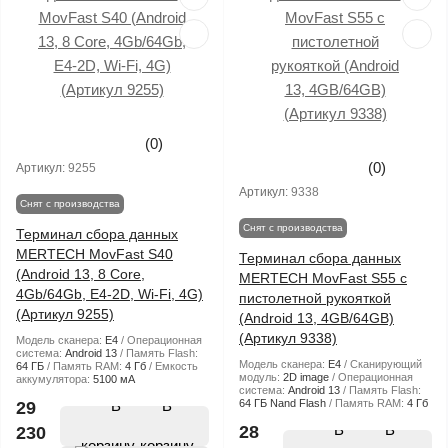
(0)
(0)
Артикул:
9255
Артикул:
9338
Снят с производства
Снят с производства
Терминал сбора данных
MERTECH MovFast S40
Терминал сбора данных
(Android 13, 8 Core,
MERTECH MovFast S55 с
4Gb/64Gb, E4-2D, Wi-Fi, 4G)
пистолетной рукояткой
(Артикул 9255)
(Android 13, 4GB/64GB)
(Артикул 9338)
Модель сканера:
E4
Операционная
система:
Android 13
Память Flash:
Модель сканера:
E4
Сканирующий
64 ГБ
Память RAM:
4 Гб
Емкость
модуль:
2D image
Операционная
аккумулятора:
5100 мА
система:
Android 13
Память Flash:
В
64 ГБ Nand Flash
Память RAM:
4 Гб
29
В
28
230
корзину