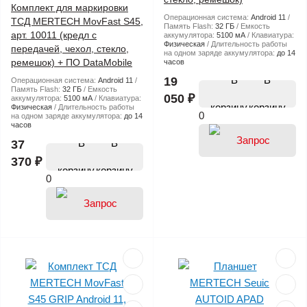
Комплект для маркировки
Операционная система:
Android 11
ТСД MERTECH MovFast S45,
Память Flash:
32 ГБ
Емкость
арт. 10011 (кредл с
аккумулятора:
5100 мА
Клавиатура:
Физическая
Длительность работы
передачей, чехол, стекло,
на одном заряде аккумулятора:
до 14
ремешок) + ПО DataMobile
часов
В
19
Операционная система:
Android 11
Память Flash:
32 ГБ
Емкость
050 ₽
аккумулятора:
5100 мА
Клавиатура:
корзину
Физическая
Длительность работы
0
на одном заряде аккумулятора:
до 14
часов
В
37
370 ₽
корзину
0