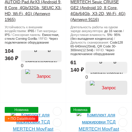
AUTOID Pad AirX3 (Android 9,
MERTECH Seuic CRUISE
8 Core, 4Gb/32Gb, SEUIC X3-
GE2 (Android 10, 8 Core,
HD, Wi-Fi, 4G) (Артикул
4Gb/64Gb, X3-2D, Wi-Fi, 4G)
1965)
(Артикул 9116)
Устойчивость к внешним
Длительность работы на одном
воздействиям:
IP65
Тип матрицы:
заряде аккумулятора:
до 16 часов
IPS
Сенсорная панель:
Емкостная,
Допустимая влажность:
5%- 95%
стекло Corning Gorilla
RFID:
Через
(без выпадения конденсата)
подключаемое оборудование
Дальность сканирования:
Code128
65-640mm(20mil), QR Code 30-
В
104
300mm(12.5mil)
RFID:
Через
подключаемое оборудование
360 ₽
В
корзину
61
0
140 ₽
корзину
0
Новинка
Новинка
+ ПО DataMobile