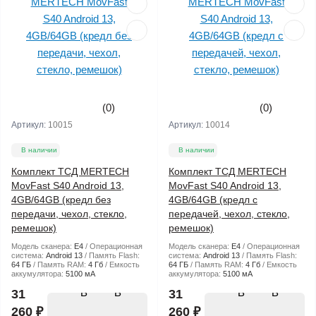
(0)
(0)
Артикул:
10015
Артикул:
10014
В наличии
В наличии
Комплект ТСД MERTECH
Комплект ТСД MERTECH
MovFast S40 Android 13,
MovFast S40 Android 13,
4GB/64GB (кредл без
4GB/64GB (кредл с
передачи, чехол, стекло,
передачей, чехол, стекло,
ремешок)
ремешок)
Модель сканера:
E4
Операционная
Модель сканера:
E4
Операционная
система:
Android 13
Память Flash:
система:
Android 13
Память Flash:
64 ГБ
Память RAM:
4 Гб
Емкость
64 ГБ
Память RAM:
4 Гб
Емкость
аккумулятора:
5100 мА
аккумулятора:
5100 мА
В
В
31
31
260 ₽
260 ₽