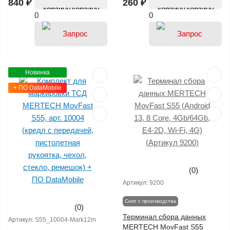
840 ₽
260 ₽
корзину
корзину
0
0
Новинка
+ ПО DataMobile
(0)
Артикул:
9200
Снят с производства
(0)
Терминал сбора данных
Артикул:
S55_10004-Mark12m
MERTECH MovFast S55