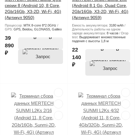
серии 8 (Android 10, 8 Core,
(Android 8.1 Go, Quad Core,
2Gb/16Gb, X3-2D, Wi-Fi, 4G)
2Gb/16Gb, X3-2D, Wi-Fi, 4G)
(Артикул 9050)
(Артикул 9059)
Процессор:
MTK 8-core 8*2.0GHz
Емкость аккумулятора:
3180 мАh
GPS:
GPS, Beidou, GLONASS, Galileo
Длительность работы на одном
заряде аккумулятора:
8 часов
Drop
В
39
test:
Выдерживает множественные
падения с высоты 1,8 м
890
В
корзину
22
₽
140
корзину
₽
цены
цены