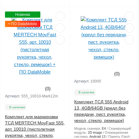
Новинка
+ ПО DataMobile
(0)
Артикул:
10005
(0)
В наличии
Артикул:
S55_10010-Mark12m
Комплект ТСД S55 Android
В наличии
13, 4GB/64GB (кредл без
передачи, пист. рукоятка,
Комплект для маркировки
чехол, стекло, ремешок)
ТСД MERTECH MovFast S55,
арт. 10010 (пистолетная
Модель сканера:
E4
Сканирующий
модуль:
2D image
Операционная
рукоятка, чехол, стекло,
система:
Android 13
Память Flash: