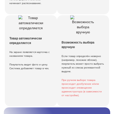
начинает распознавание.
Магнолия
Товар автоматически
Возможность выбора
определяется
вручную
Квартет вкусов
На экране появляется карточка с
названием товара.
Если товар определён неверно
(например, похожие яблоки),
покупатель может просто выбрать
Покупатель видит фото и цену.
нужный из списка релевантной
Система добавляет товар в чек.
выдачи.
При ручном выборе товара
Красный яр
происходит дообучение и/или
происходит оповещение
администратора (в зависимости
от настройки).