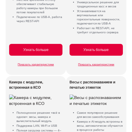
Универсальное решение для
обеспечивает стабильную
традиционных касс и весов
работу камеры при большом
Устанавливается на
потоке покупателей
вертикальные или
Подключение по USB-A, работа
горизонтальные поверхности,
через REST-API
подключается по USB-A
Работает по REST-API, не
требует отдельного сервера
Узнать больше
Узнать больше
Показать характеристики
Показать характеристики
Камера с модулем,
Весы с распознаванием и
встроенная в КСО
печатью этикеток
Полноценное решение «всё в
Самое популярное решение
одном»: весы, камера и
для весов самообслуживания
вычислительный модуль
Камера и AI-модуль встроены в
Поддержка LAN, Wi-Fi и USB
весы, автоматически обучаются
в процессе работы
Полная загрузка системы — 4–