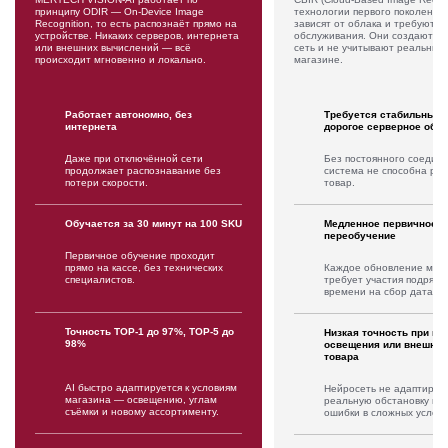
принципу ODIR — On-Device Image
технологии первого поколения,
Recognition, то есть распознаёт прямо на
зависят от облака и требуют п
устройстве. Никаких серверов, интернета
обслуживания. Они создают на
или внешних вычислений — всё
сеть и не учитывают реальные 
происходит мгновенно и локально.
магазине.
Работает автономно, без
Требуется стабильный 
интернета
дорогое серверное обо
Даже при отключённой сети
Без постоянного соедин
продолжает распознавание без
система не способна рас
потери скорости.
товар.
Обучается за 30 минут на 100 SKU
Медленное первичное о
переобучение
Первичное обучение проходит
прямо на кассе, без технических
Каждое обновление мод
специалистов.
требует участия подрядч
времени на сбор датасет
Точность TOP-1 до 97%, TOP-5 до
Низкая точность при из
98%
освещения или внешнег
товара
AI быстро адаптируется к условиям
Нейросеть не адаптирует
магазина — освещению, углам
реальную обстановку и 
съёмки и новому ассортименту.
ошибки в сложных услови