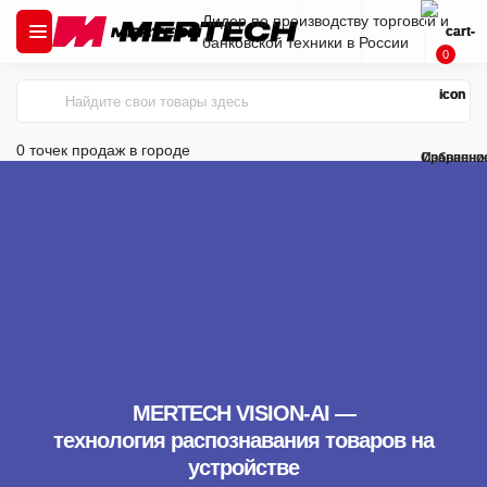
Лидер по производству торговой и
банковской техники в России
0
0 точек продаж
в городе
Сравнени
Избранно
MERTECH VISION-AI —
технология распознавания товаров на
устройстве