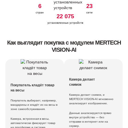
6
23
стран
сети
22 075
установленных устройств
Куулклевер
Как выглядит покупка с модулем MERTECH
VISION-AI
Реми
Камера делает
снимок
Покупатель кладёт товар
на весы
Камера делает снимок, и
MERTECH VISION-AI мгновенно
Покупатель выбирает, например,
анализирует изображение.
мандарины и кладёт их на весы в
Globus
зоне самообслуживания.
Данные анализируются прямо
внутри устройства — без
Камера, встроенная в весы,
отправки в интернет или на
автоматически фиксирует товар
сервер.
на платформе и система