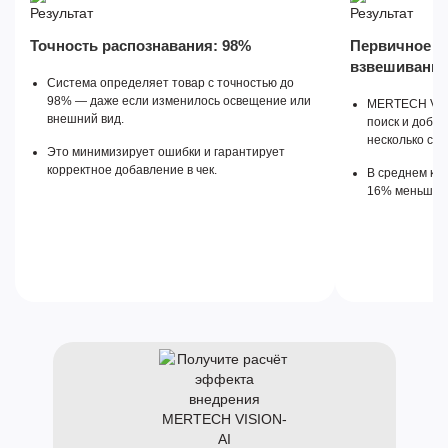
Точность распознавания: 98%
Первичное об
взвешиваний
Система определяет товар с точностью до
98% — даже если изменилось освещение или
MERTECH VISI
внешний вид.
поиск и добав
несколько сек
Это минимизирует ошибки и гарантирует
корректное добавление в чек.
В среднем кл
16% меньше в