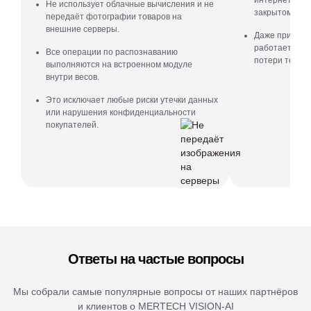
Не использует облачные вычисления и не
закрытом конт
передаёт фотографии товаров на
внешние серверы.
Даже при отсу
работает стаб
Все операции по распознаванию
потери точнос
выполняются на встроенном модуле
внутри весов.
Это исключает любые риски утечки данных
или нарушения конфиденциальности
покупателей.
Ответы на частые вопросы
Мы собрали самые популярные вопросы от наших партнёров
и клиентов о MERTECH VISION-AI