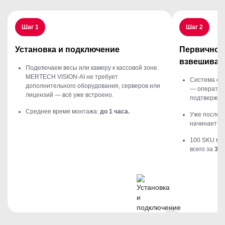
Шаг 1
Шаг 2
Установка и подключение
Первичное 
взвешиван
Подключаем весы или камеру к кассовой зоне.
MERTECH VISION-AI не требует
Система об
дополнительного оборудования, серверов или
— оператор 
лицензий — всё уже встроено.
подтвержда
Среднее время монтажа:
до 1 часа.
Уже после
5
начинает то
100 SKU мо
всего за
30 