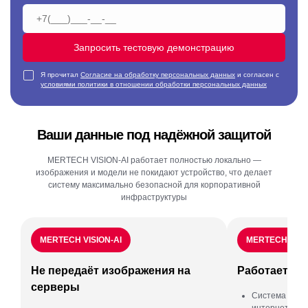
Запросить тестовую демонстрацию
Я прочитал
Согласие на обработку персональных данных
и согласен с
условиями политики в отношении обработки персональных данных
Ваши данные под надёжной защитой
MERTECH VISION-AI работает полностью локально —
изображения и модели не покидают устройство, что делает
систему максимально безопасной для корпоративной
инфраструктуры
MERTECH VISION-AI
MERTECH VISI
Не передаёт изображения на
Работает по
серверы
Система не т
интернету — 