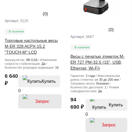
(0)
Артикул:
3125
(0)
В наличии
Артикул:
3687
Торговые настольные весы
M-ER 328 ACPX-15.2
В наличии
"TOUCH-M" LCD
Весы с печатью этикеток M-
Аккумулятор:
4В-4,5А
Изменение
ER 727 PM-32.5 (15", USB,
скорости стабилизации:
Да
Количество разрядов индикации:
16
Ethernet, Wi-Fi)
6 640
Гарантия:
2 года
Максимальная
длина этикетки:
от 30 до 200 мм
Купить
₽
Заправка ленты:
Боковая
Количество дисплеев:
1
Режим
0
самодиагностики:
Да
94
Купить
690 ₽
0