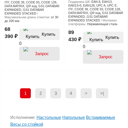
Поддержка ШК:
EAN 8, EAH13,
ITF, CODE 39, CODE 93, CODE 128,
EAN13+5, EAN128, UPC A, UPC E,
DATA MATRIX, QR код, GS1 DATABAR
ITF, CODE 39, CODE 93, CODE 128,
EXPANDED, GS1 DATABAR
DATA MATRIX, QR код, GS1 DATABAR
EXPANDED STACKED
EXPANDED, GS1 DATABAR
Максимальная длина этикетки:
от 30
EXPANDED STACKED
Материал
до 200 мм
платформы:
Нержавеющая сталь
68
89
Купить
390 ₽
Купить
430 ₽
0
0
1
2
3
4
>
>|
Исполнение:
Настольные
Напольные
Встраиваемые
Весы со стойкой