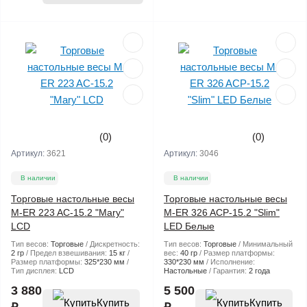
(0)
(0)
Артикул:
3621
Артикул:
3046
В наличии
В наличии
Торговые настольные весы
Торговые настольные весы
M-ER 223 AC-15.2 "Mary"
M-ER 326 ACP-15.2 "Slim"
LCD
LED Белые
Тип весов:
Торговые
Дискретность:
Тип весов:
Торговые
Минимальный
2 гр
Предел взвешивания:
15 кг
вес:
40 гр
Размер платформы:
Размер платформы:
325*230 мм
330*230 мм
Исполнение:
Тип дисплея:
LCD
Настольные
Гарантия:
2 года
3 880
5 500
Купить
Купить