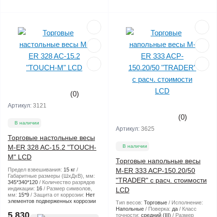
(0)
Артикул:
3121
(0)
В наличии
Артикул:
3625
Торговые настольные весы
M-ER 328 AC-15.2 "TOUCH-
В наличии
M" LCD
Торговые напольные весы
Предел взвешивания:
15 кг
M-ER 333 ACP-150.20/50
Габаритные размеры (ШхДхВ), мм:
"TRADER" с расч. стоимости
345*340*120
Количество разрядов
индикации:
16
Размер символов,
LCD
мм:
15*9
Защита от коррозии:
Нет
элементов подверженных коррозии
Тип весов:
Торговые
Исполнение:
Напольные
Поверка:
да
Класс
5 830
точности:
средний (III)
Размер