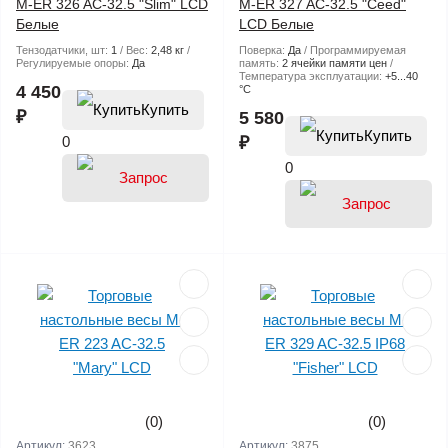
M-ER 326 AC-32.5 "Slim" LCD
M-ER 327 AC-32.5 "Ceed"
Белые
LCD Белые
Тензодатчики, шт:
1
Вес:
2,48 кг
Поверка:
Да
Программируемая
Регулируемые опоры:
Да
память:
2 ячейки памяти цен
Температура эксплуатации:
+5...40
4 450
°С
Купить
₽
5 580
Купить
0
₽
0
(0)
(0)
Артикул:
3623
Артикул:
3875