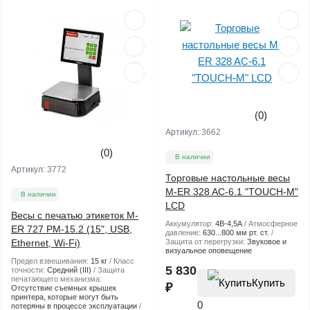
(0)
Артикул:
3662
(0)
В наличии
Артикул:
3772
Торговые настольные весы
M-ER 328 AC-6.1 "TOUCH-M"
В наличии
LCD
Весы с печатью этикеток M-
Аккумулятор:
4В-4,5А
Атмосферное
ER 727 PM-15.2 (15", USB,
давление:
630...800 мм рт. ст.
Ethernet, Wi-Fi)
Защита от перегрузки:
Звуковое и
визуальное оповещение
Предел взвешивания:
15 кг
Класс
5 830
точности:
Средний (III)
Защита
печатающего механизма:
Купить
₽
Отсутствие съемных крышек
принтера, которые могут быть
0
потеряны в процессе эксплуатации