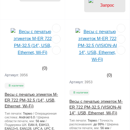
(0)
(0)
Артикул:
3956
Артикул:
3953
В наличии
В наличии
Весы с печатью этикеток M-
ER 722 PM-32.5 (14", USB,
Весы с печатью этикеток M-
Ethernet, Wi-Fi)
ER 722 PM-32.5 (VISION-AI
14", USB, Ethernet, Wi-Fi)
Тип печати:
Термо
Операционная
система:
Android 6.0
Ширина
Тип печати:
Термо
Точность
области печати, мм:
56 мм
распознавания:
до 99%
Ширина
Поддержка ШК:
EAN 8, EAH13,
области печати, мм:
56 мм
EAN13+5, EAN128, UPC A, UPC E,