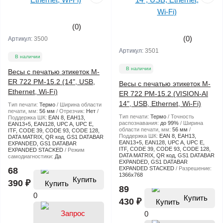
(0)
(0)
Артикул:
3500
Артикул:
3501
В наличии
В наличии
Весы с печатью этикеток M-
ER 722 PM-15.2 (14", USB,
Весы с печатью этикеток M-
Ethernet, Wi-Fi)
ER 722 PM-15.2 (VISION-AI
14", USB, Ethernet, Wi-Fi)
Тип печати:
Термо
Ширина области
печати, мм:
56 мм
Отрезчик:
Нет
Тип печати:
Термо
Точность
Поддержка ШК:
EAN 8, EAH13,
распознавания:
до 99%
Ширина
EAN13+5, EAN128, UPC A, UPC E,
области печати, мм:
56 мм
ITF, CODE 39, CODE 93, CODE 128,
Поддержка ШК:
EAN 8, EAH13,
DATA MATRIX, QR код, GS1 DATABAR
EAN13+5, EAN128, UPC A, UPC E,
EXPANDED, GS1 DATABAR
ITF, CODE 39, CODE 93, CODE 128,
EXPANDED STACKED
Режим
DATA MATRIX, QR код, GS1 DATABAR
самодиагностики:
Да
EXPANDED, GS1 DATABAR
EXPANDED STACKED
Разрешение:
68
1366x768
Купить
390 ₽
89
0
Купить
430 ₽
0