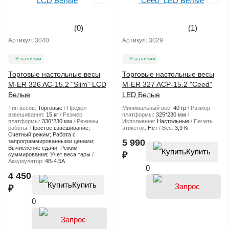
(0)
(1)
Артикул:
3040
Артикул:
3029
В наличии
В наличии
Торговые настольные весы
Торговые настольные весы
M-ER 326 AC-15.2 "Slim" LCD
M-ER 327 ACP-15.2 "Ceed"
Белые
LED Белые
Тип весов:
Торговые
Предел
Минимальный вес:
40 гр
Размер
взвешивания:
15 кг
Размер
платформы:
325*230 мм
платформы:
330*230 мм
Режимы
Исполнение:
Настольные
Печать
работы:
Простое взвешивание;
этикеток:
Нет
Вес:
3,9 Кг
Счетный режим; Работа с
5 990
запрограммированными ценами;
Вычисление сдачи; Режим
Купить
₽
суммирования; Учет веса тары
Аккумулятор:
4В-4.5А
0
4 450
Купить
₽
0