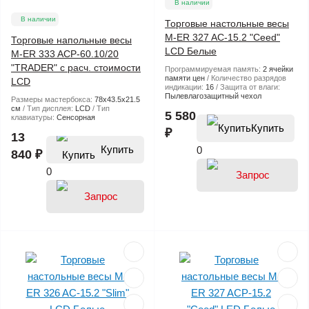
В наличии
В наличии
Торговые настольные весы
M-ER 327 AC-15.2 "Ceed"
Торговые напольные весы
LCD Белые
M-ER 333 ACP-60.10/20
"TRADER" с расч. стоимости
Программируемая память:
2 ячейки
памяти цен
Количество разрядов
LCD
индикации:
16
Защита от влаги:
Пылевлагозащитный чехол
Размеры мастербокса:
78х43.5х21.5
см
Тип дисплея:
LCD
Тип
5 580
клавиатуры:
Сенсорная
Купить
₽
13
Купить
0
840 ₽
0