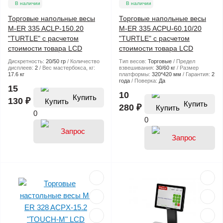
В наличии
В наличии
Торговые напольные весы
Торговые напольные весы
M-ER 335 ACLP-150.20
M-ER 335 ACPU-60.10/20
"TURTLE" с расчетом
"TURTLE" с расчетом
стоимости товара LCD
стоимости товара LCD
Дискретность:
20/50 гр
Количество
Тип весов:
Торговые
Предел
дисплеев:
2
Вес мастербокса, кг:
взвешивания:
30/60 кг
Размер
17.6 кг
платформы:
320*420 мм
Гарантия:
2
года
Поверка:
Да
15
10
Купить
130 ₽
Купить
280 ₽
0
0