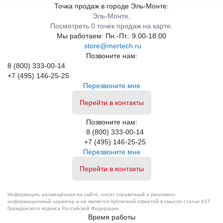
Точка продаж в городе Эль-Монте:
сценарий работы, чтобы перейти к подходящему типу
Эль-Монте,
оборудования.
Посмотреть 0 точек продаж на карте.
Мы работаем:
Пн.-Пт.: 9.00-18.00
Для магазина и прилавка
store@mertech.ru
Позвоните нам:
Компактные
настольные весы
подходят для взвешивания
8 (800) 333-00-14
товара, расчёта стоимости, учёта тары и работы с
+7 (495) 146-25-25
запрограммированными ценами. Сопоставьте максимальную
Перезвоните мне
нагрузку, размер рабочей поверхности, тип индикатора и
Перейти в контакты
необходимость стойки.
Позвоните нам:
Для рынка и выездной торговли
8 (800) 333-00-14
+7 (495) 146-25-25
Перезвоните мне
Для мобильной точки удобны модели с аккумулятором,
хорошо читаемой индикацией и компактным корпусом. В
Перейти в контакты
характеристиках выбранной модификации проверьте время
автономной работы, допустимую влажность и температуру,
степень защиты клавиатуры и напряжение питания.
Информация, размещённая на сайте, носит справочный и рекламно-
информационный характер и не является публичной офертой в смысле статьи 437
Гражданского кодекса Российской Федерации.
Время работы
Для кассы, POS-системы и 1С