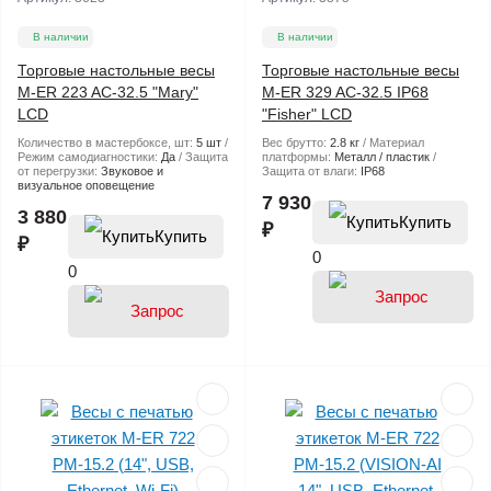
В наличии
В наличии
Торговые настольные весы
Торговые настольные весы
M-ER 223 AC-32.5 "Mary"
M-ER 329 AC-32.5 IP68
LCD
"Fisher" LСD
Количество в мастербоксе, шт:
5 шт
Вес брутто:
2.8 кг
Материал
Режим самодиагностики:
Да
Защита
платформы:
Металл / пластик
от перегрузки:
Звуковое и
Защита от влаги:
IP68
визуальное оповещение
7 930
3 880
Купить
₽
Купить
₽
0
0