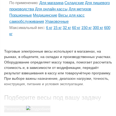
По применению:
Для магазина
Складские
Для пищевого
производства
Для онлайн кассы
Для метизов
Порционные
Медицинские
Весы для касс
самообслуживания
Упаковочные
Максимальный вес:
6 кг
15 кг
32 кг
60 кг
150 кг
300 кг
600
кг
Торговые электронные весы используют в магазинах, на
рынках, в общепите, на складах и производственных участках.
Оборудование определяет массу товара, помогает рассчитать
стоимость и, в зависимости от модификации, передаёт
результат взвешивания в кассу или товароучётную программу.
При выборе важны назначение, диапазон нагрузки, точность,
конструкция, питание и условия эксплуатации.
Подберите весы под вашу задачу
Для разных торговых процессов требуются свой предел
Развернуть
взвешивания, размер платформы и набор функций. Выберите