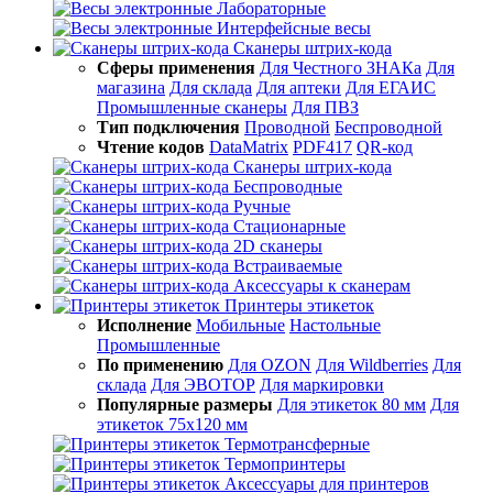
Лабораторные
Интерфейсные весы
Сканеры штрих-кода
Сферы применения
Для Честного ЗНАКа
Для
магазина
Для склада
Для аптеки
Для ЕГАИС
Промышленные сканеры
Для ПВЗ
Тип подключения
Проводной
Беспроводной
Чтение кодов
DataMatrix
PDF417
QR-код
Сканеры штрих-кода
Беспроводные
Ручные
Стационарные
2D сканеры
Встраиваемые
Аксессуары к сканерам
Принтеры этикеток
Исполнение
Мобильные
Настольные
Промышленные
По применению
Для OZON
Для Wildberries
Для
склада
Для ЭВОТОР
Для маркировки
Популярные размеры
Для этикеток 80 мм
Для
этикеток 75х120 мм
Термотрансферные
Термопринтеры
Аксессуары для принтеров