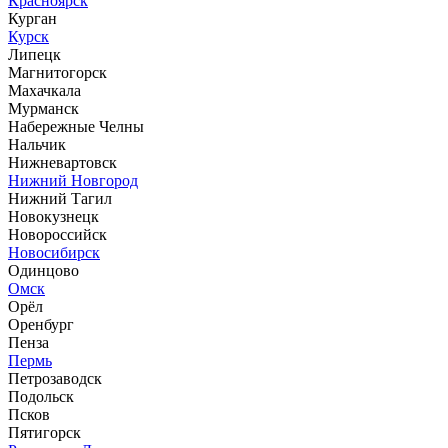
Красноярск
Курган
Курск
Липецк
Магнитогорск
Махачкала
Мурманск
Набережные Челны
Нальчик
Нижневартовск
Нижний Новгород
Нижний Тагил
Новокузнецк
Новороссийск
Новосибирск
Одинцово
Омск
Орёл
Оренбург
Пенза
Пермь
Петрозаводск
Подольск
Псков
Пятигорск