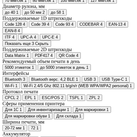
70 мм/сек
1
80 мм/сек
1
100 мм/сек
1
127 мм/сек
1
Диаметр рулона, мм
до 40
1
до 50 мм
2
до 58
1
Поддерживаемые 1D штрихкоды
Code 128
4
Code 39
4
Code 93
4
CODEBAR
4
EAN-13
4
EAN-8
4
ITF
4
UPC-A
4
UPC-E
4
Показать еще 3
Скрыть
Поддерживаемые 2D штрихкоды
Data Matrix
1
PDF417
4
QR Code
4
Рекомендуемый объем печати в день
5000 этикеток
1
до 5000 этикеток в день
1
Интерфейсы
Bluetooth
3
Bluetooth верс. 4,2 BLE
1
USB
3
USB Type-C
1
Wi-Fi
1
Wi-Fi 2.4/5 Ghz 802.11 b/g/n/r (WEB WPA/WPA2 personal)
1
Протокол печати
CPCL
2
EPL
1
ESC/POS
2
TSPL
1
ZPL
2
Сферы применения принтера
Для 1С
1
Для инвентаризации
1
Для маркировки
1
Для маркировки обуви
1
Для склада
1
Ширина печати, мм
20-72 мм
1
72
1
Аккумулятор