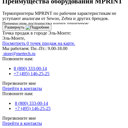
Преимущества оборудования MPRINT
Термопринтеры MPRINT по рабочим характеристикам не
уступают аналогам от Sewoo, Zebra и других брендов.
Перечислим достоинства наших принтеров:
Развернуть
Точка продаж в городе Эль-Монте:
Нанесение QR кодов для ЕГАИС и «Честный Знак».
Эль-Монте,
Высокая скорость и качество нанесения изображений.
Посмотреть 0 точек продаж на карте.
Возможность выбора материала для печати.
Мы работаем:
Пн.-Пт.: 9.00-18.00
Информативный дисплей OLED.
store@mertech.ru
Кнопка FEED для ускоренной прокрутки ленты.
Позвоните нам:
Функция EasyLoad для быстрой смены рулона.
Корпус сделан из прочных материалов (ABS+PS).
8 (800) 333-00-14
Конструкция выдерживает падения с 1,5 м высоты.
+7 (495) 146-25-25
Пыле-влагозащищенность корпуса: IP-54.
Перезвоните мне
Заряда аккумулятора хватает до 5 рабочих дней. Для
Перейти в контакты
подзарядки устройства используется USB или micro USB.
Позвоните нам:
Mobile Printer совместим с большинством ОС и программ для
товарного учета.
8 (800) 333-00-14
+7 (495) 146-25-25
Оформить покупку
Перезвоните мне
Перейти в контакты
В интернет-магазине вы можете купить мобильный чековый