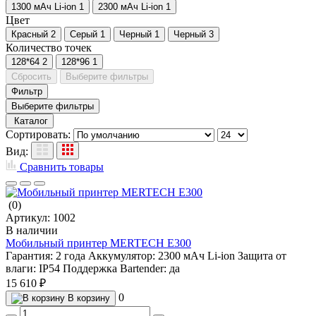
1300 мАч Li-ion
1
2300 мАч Li-ion
1
Цвет
Красный
2
Серый
1
Черный
1
Черный
3
Количество точек
128*64
2
128*96
1
Сбросить
Выберите фильтры
Фильтр
Выберите фильтры
Каталог
Сортировать:
Вид:
Сравнить товары
(0)
Артикул:
1002
В наличии
Мобильный принтер MERTECH E300
Гарантия:
2 года
Аккумулятор:
2300 мАч Li-ion
Защита от
влаги:
IP54
Поддержка Bartender:
да
15 610 ₽
0
В корзину