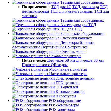
Терминалы сбора данных
По применению
ТСД для 1С
ТСД для склада
ТСД
для маркировки
ТСД для инвентаризации
ТСД для
магазина
Терминалы сбора данных
Аксессуары для ТСД
ПО для ТСД
Банковское оборудование
Счетчики банкнот
Детекторы банкнот
Автоматические
Портативные
Смотреть все
Счетчик монет
Чековые принтеры
Печать чеков
Для чеков 58 мм
Для чеков 80 мм
Принтер чеков с QR кодом
Мобильные принтеры
Настольные принтеры
Электронные ценники
EPD-ценники
TFT-дисплеи
Базовые станции
Аксессуары
POS оборудование
POS-компьютеры
POS-мониторы