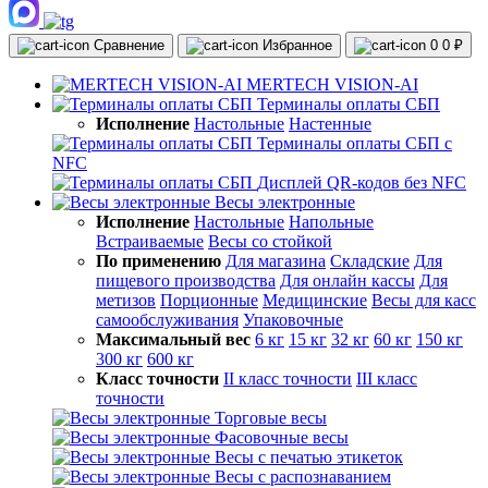
Сравнение
Избранное
0
0 ₽
MERTECH VISION-AI
Терминалы оплаты СБП
Исполнение
Настольные
Настенные
Терминалы оплаты СБП с
NFC
Дисплей QR-кодов без NFC
Весы электронные
Исполнение
Настольные
Напольные
Встраиваемые
Весы со стойкой
По применению
Для магазина
Складские
Для
пищевого производства
Для онлайн кассы
Для
метизов
Порционные
Медицинские
Весы для касс
самообслуживания
Упаковочные
Максимальный вес
6 кг
15 кг
32 кг
60 кг
150 кг
300 кг
600 кг
Класс точности
II класс точности
III класс
точности
Торговые весы
Фасовочные весы
Весы с печатью этикеток
Весы с распознаванием