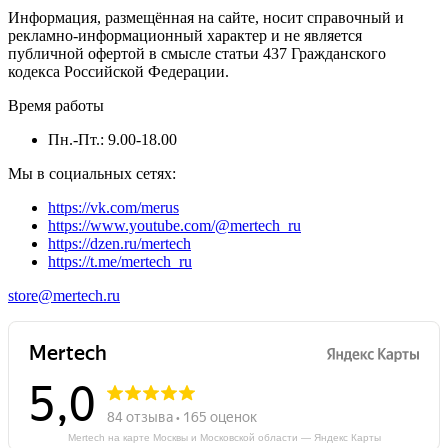
принтер для печати чеков и этикеток. Товары из каталога есть
Информация, размещённая на сайте, носит справочный и
в наличии на складе и доступны для продажи. Широкая
рекламно-информационный характер и не является
дилерская сеть компании Mertech Equipment охватывает всю
публичной офертой в смысле статьи 437 Гражданского
Россию.
кодекса Российской Федерации.
Вы можете заказать доставку по Москве или найти
Время работы
поставщика из вашего города. При заказе у дилеров
сохраняются низкие цены, установленные производителем.
Пн.-Пт.: 9.00-18.00
Заполните заявку на нашем сайте, чтобы получить выгодное
предложение.
Мы в социальных сетях:
https://vk.com/merus
https://www.youtube.com/@mertech_ru
https://dzen.ru/mertech
https://t.me/mertech_ru
store@mertech.ru
Mertech на карте Москвы и Московской области — Яндекс Карты