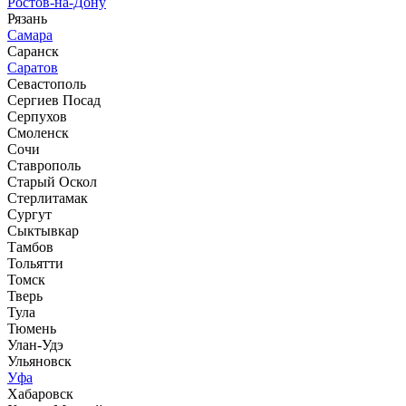
Ростов-на-Дону
Рязань
Самара
Саранск
Саратов
Севастополь
Сергиев Посад
Серпухов
Смоленск
Сочи
Ставрополь
Старый Оскол
Стерлитамак
Сургут
Сыктывкар
Тамбов
Тольятти
Томск
Тверь
Тула
Тюмень
Улан-Удэ
Ульяновск
Уфа
Хабаровск