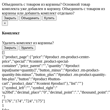
Объединить с товаром из корзины?
Основной товар
комплекта уже добавлен в корзину. Объединить с товаром из
корзины или добавить комплект отдельно?
Закрыть
Объединить
Купить
×
Комплект
Удалить комплект из корзины?
Закрыть
Удалить
[]
{"product_page":{"price":"#product .rm-product-center-
price","special":"#content .product-special-
container","price_parent":"","quantity":"#product
input[name=quantity]","button_minus":"#product .rm-product-
quantity-btn-minus","button_plus":"#product .rm-product-quantity-
btn-plus","button":"#product #button-
cart","product_data":"#content #product"},"list":""}
{"symbol_left":"","symbol_right":"
\u20bd","decimal_place":"0","decimal_point":".","thousand_point":"
"}
["176","174","724","175"]
1
false