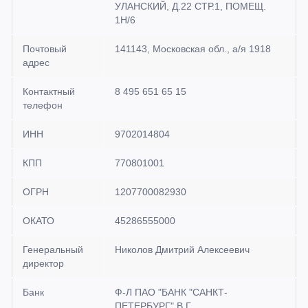
УЛАНСКИЙ, Д.22 СТР.1, ПОМЕЩ.
1Н/6
Почтовый
141143, Московская обл., а/я 1918
адрес
Контактный
8 495 651 65 15
телефон
ИНН
9702014804
КПП
770801001
ОГРН
1207700082930
ОКАТО
45286555000
Генеральный
Николов Дмитрий Алексеевич
директор
Банк
Ф-Л ПАО "БАНК "САНКТ-
ПЕТЕРБУРГ" В Г.