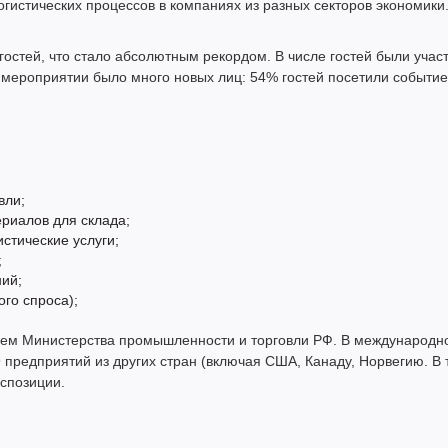
гистических процессов в компаниях из разных секторов экономики
гостей, что стало абсолютным рекордом. В числе гостей были учас
На мероприятии было много новых лиц: 54% гостей посетили событие
вли;
риалов для склада;
стические услуги;
;
ий;
го спроса);
ием Министерства промышленности и торговли РФ. В международн
9 предприятий из других стран (включая США, Канаду, Норвегию. В 
кспозиции.