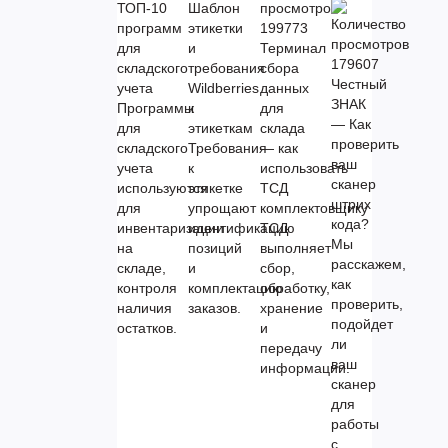
ТОП-10
Шаблон
программ
этикетки
199773
для
и
Терминал
179607
складского
требования
сбора
Честный
учета
Wildberries
данных
ЗНАК
Программы
к
для
— Как
для
этикеткам
склада
проверить
складского
Требования
— как
ваш
учета
к
использовать
сканер
используются
этикетке
ТСД
штрих
для
упрощают
комплектовщику
кода?
инвентаризации
идентификацию
ТСД
Мы
на
позиций
выполняет
расскажем,
складе,
и
сбор,
как
контроля
комплектацию
обработку,
проверить,
наличия
заказов.
хранение
подойдет
остатков.
и
ли
передачу
ваш
информации.
сканер
для
работы
с