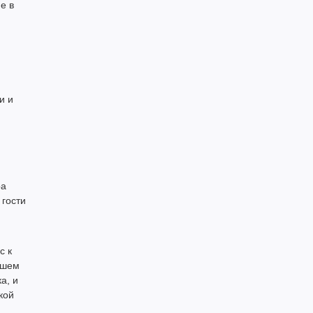
е в
и и
ра
 гости
с к
ашем
а, и
кой