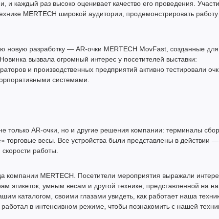
и, и каждый раз высоко оценивает качество его проведения. Участи
 технике MERTECH широкой аудитории, продемонстрировать работу
ою новую разработку — AR-очки MERTECH MovFast, созданные для
 Новинка вызвала огромный интерес у посетителей выставки:
ераторов и производственных предприятий активно тестировали очк
корпоративными системами.
е только AR-очки, но и другие решения компании: терминалы сбо
» торговые весы. Все устройства были представлены в действии —
и скорости работы.
да компании MERTECH. Посетители мероприятия выражали интере
ам этикеток, умным весам и другой технике, представленной на н
ашим каталогом, своими глазами увидеть, как работает наша техник
работал в интенсивном режиме, чтобы познакомить с нашей техни