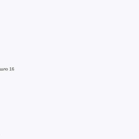
ошло 16
е