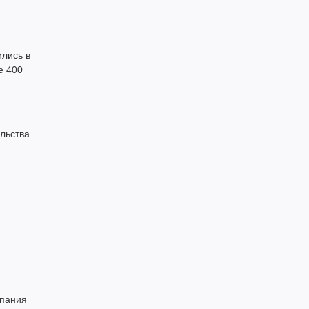
ились в
е 400
льства
мпания