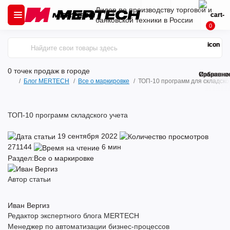
Лидер по производству торговой и
банковской техники в России
0
0 точек продаж
в городе
Сравнени
Избранно
Блог MERTECH
Все о маркировке
ТОП-10 программ для складско
ТОП-10 программ складского учета
19 сентября 2022
271144
6 мин
Раздел:
Все о маркировке
Автор статьи
Иван Вергиз
Редактор экспертного блога MERTECH
Менеджер по автоматизации бизнес-процессов