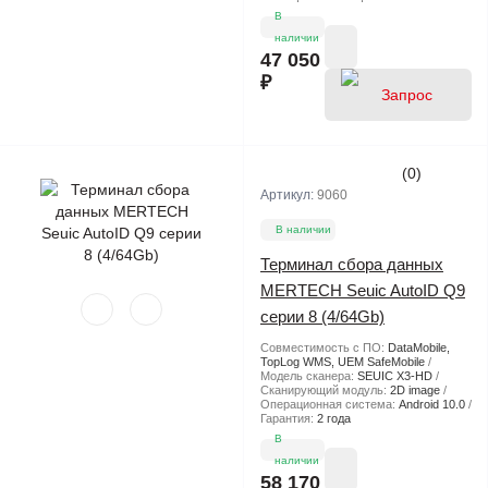
В
наличии
47 050
₽
(0)
Артикул:
9060
цены
В наличии
Терминал сбора данных
MERTECH Seuic AutoID Q9
серии 8 (4/64Gb)
Совместимость с ПО:
DataMobile,
TopLog WMS, UEM SafeMobile
Модель сканера:
SEUIC X3-HD
Сканирующий модуль:
2D image
Операционная система:
Android 10.0
Гарантия:
2 года
В
наличии
58 170