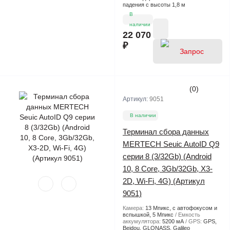
падения с высоты 1,8 м
В
наличии
22 070
₽
(0)
Артикул:
9051
цены
В наличии
Терминал сбора данных
MERTECH Seuic AutoID Q9
серии 8 (3/32Gb) (Android
10, 8 Core, 3Gb/32Gb, X3-
2D, Wi-Fi, 4G) (Артикул
9051)
Камера:
13 Мпикс, с автофокусом и
вспышкой, 5 Мпикс
Емкость
аккумулятора:
5200 мА
GPS:
GPS,
Beidou, GLONASS, Galileo