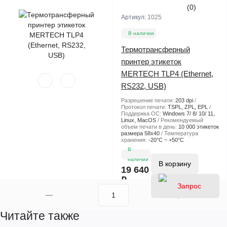
(0)
Артикул:
1025
цены
В наличии
Термотрансферный
принтер этикеток
MERTECH TLP4 (Ethernet,
RS232, USB)
Разрешение печати:
203 dpi
Протокол печати:
TSPL, ZPL, EPL
Поддержка ОС:
Windows 7/ 8/ 10/ 11,
Linux, MacOS
Рекомендуемый
объем печати в день:
10 000 этикеток
размера 58х40
Температура
хранения:
-20°С ~ +50°С
В
наличии
В корзину
19 640
₽
Читайте также