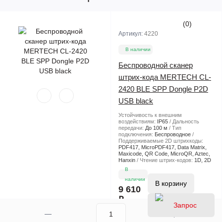
(0)
Артикул:
4220
В наличии
Беспроводной сканер
штрих-кода MERTECH CL-
2420 BLE SPP Dongle P2D
USB black
Устойчивость к внешним
воздействиям:
IP65
Дальность
передачи:
До 100 м
Тип
подключения:
Беспроводное
Поддерживаемые 2D штрихкоды:
PDF417, MicroPDF417, Data Matrix,
Maxicode, QR Code, MicroQR, Aztec,
Hanxin
Чтение штрих-кодов:
1D, 2D
В
наличии
В корзину
9 610
₽