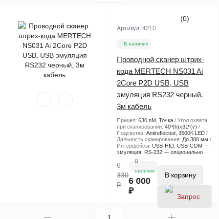
(0)
Артикул:
4210
В наличии
Проводной сканер штрих-
кода MERTECH NS031 Ai
2Core P2D USB, USB
эмуляция RS232 черный,
3м кабель
Прицел:
630 nM, Точка
Угол охвата
при сканировании:
40º(h)x31º(v)
Подсветка:
Antireflected, 3500К LED
Дальность сканирования:
До 380 мм
Интерфейсы:
USB-HID, USB-COM —
эмуляция, RS-232 — опционально
В
6
наличии
330
В корзину
6 000
₽
₽