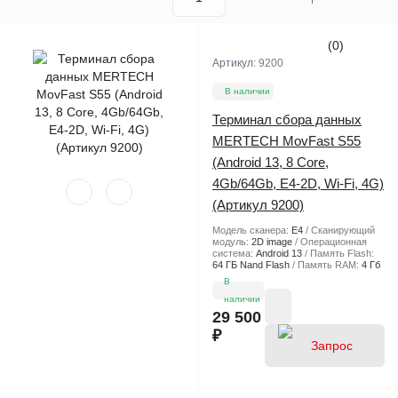
(0)
Артикул:
9200
В наличии
Терминал сбора данных
MERTECH MovFast S55
(Android 13, 8 Core,
4Gb/64Gb, E4-2D, Wi-Fi, 4G)
(Артикул 9200)
Модель сканера:
E4
Сканирующий
модуль:
2D image
Операционная
система:
Android 13
Память Flash:
64 ГБ Nand Flash
Память RAM:
4 Гб
В
наличии
29 500
₽