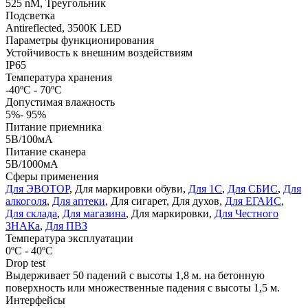
525 nM, Треугольник
Подсветка
Antireflected, 3500К LED
Параметры функционирования
Устойчивость к внешним воздействиям
IP65
Температура хранения
-40ºС - 70ºС
Допустимая влажность
5%- 95%
Питание приемника
5В/100мА
Питание сканера
5В/1000мА
Сферы применения
Для ЭВОТОР
, Для маркировки обуви,
Для 1С
,
Для СБИС
,
Для
алкоголя
,
Для аптеки
, Для сигарет, Для духов,
Для ЕГАИС
,
Для склада
,
Для магазина
, Для маркировки,
Для Честного
ЗНАКа
,
Для ПВЗ
Температура эксплуатации
0ºС - 40ºС
Drop test
Выдерживает 50 падений с высоты 1,8 м. на бетонную
поверхность или множественные падения с высоты 1,5 м.
Интерфейсы