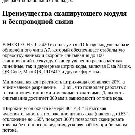
для работы на больших площадях.
Преимущества сканирующего модуля
и беспроводной связи
В MERTECH CL-2420 используется 2D Image-модуль на базе
обновлённого чипа A7, который обеспечивает стабильную
обработку данных и скорость считывания до 100
сканирований в секунду. Сканер уверенно распознаёт как
линейные, так и двумерные штрих-коды, включая Data Matrix,
QR Code, MicroQR, PDF417 и другие форматы.
Минимальная контрастность штрих-кода составляет 20%, а
минимальное разрешение — 3 mil, что позволяет работать с
плохо пропечатанными и мелкими этикетками. Дальность
считывания достигает 380 мм в зависимости от типа кода.
Широкий угол охвата камеры 40° × 31° и высокая
чувствительность к положению штрих-кода (наклон до ±65°,
отклонение до ±60°, поворот 360°) позволяют сканировать
товары без точного наведения, ускоряя работу при большом
потоке.