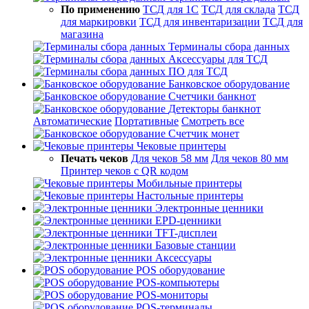
По применению
ТСД для 1С
ТСД для склада
ТСД
для маркировки
ТСД для инвентаризации
ТСД для
магазина
Терминалы сбора данных
Аксессуары для ТСД
ПО для ТСД
Банковское оборудование
Счетчики банкнот
Детекторы банкнот
Автоматические
Портативные
Смотреть все
Счетчик монет
Чековые принтеры
Печать чеков
Для чеков 58 мм
Для чеков 80 мм
Принтер чеков с QR кодом
Мобильные принтеры
Настольные принтеры
Электронные ценники
EPD-ценники
TFT-дисплеи
Базовые станции
Аксессуары
POS оборудование
POS-компьютеры
POS-мониторы
POS-терминалы