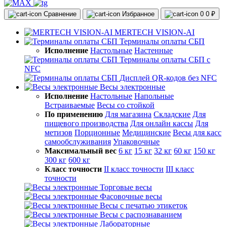
Сравнение
Избранное
0
0 ₽
MERTECH VISION-AI
Терминалы оплаты СБП
Исполнение
Настольные
Настенные
Терминалы оплаты СБП с
NFC
Дисплей QR-кодов без NFC
Весы электронные
Исполнение
Настольные
Напольные
Встраиваемые
Весы со стойкой
По применению
Для магазина
Складские
Для
пищевого производства
Для онлайн кассы
Для
метизов
Порционные
Медицинские
Весы для касс
самообслуживания
Упаковочные
Максимальный вес
6 кг
15 кг
32 кг
60 кг
150 кг
300 кг
600 кг
Класс точности
II класс точности
III класс
точности
Торговые весы
Фасовочные весы
Весы с печатью этикеток
Весы с распознаванием
Лабораторные