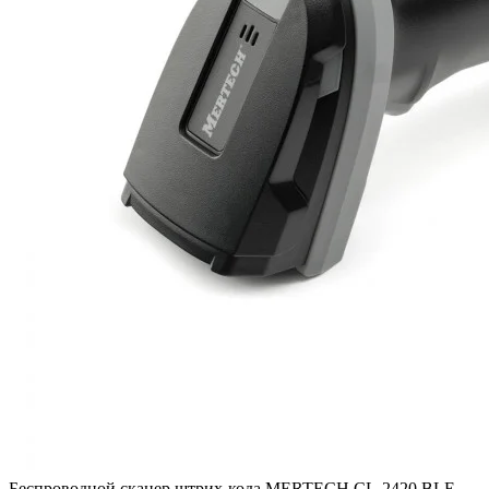
Беспроводной сканер штрих-кода MERTECH CL-2420 BLE