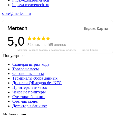
https://dzen.ru/mertech
https://t.me/mertech_ru
store@mertech.ru
Mertech на карте Москвы и Московской области — Яндекс Карты
Популярное
Сканеры штрих-кода
Торговые весы
Фасовочные весы
Терминалы сбора данных
Дисплей QR-кодов без NFC
Принтеры этикеток
Чековые принтеры
Счетчики банкнот
Счетчик монет
Детекторы банкнот
Информация