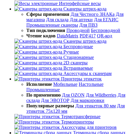
Интерфейсные весы
Сканеры штрих-кода
Сферы применения
Для Честного ЗНАКа
Для
магазина
Для склада
Для аптеки
Для ЕГАИС
Промышленные сканеры
Для ПВЗ
Тип подключения
Проводной
Беспроводной
Чтение кодов
DataMatrix
PDF417
QR-код
Сканеры штрих-кода
Беспроводные
Ручные
Стационарные
2D сканеры
Встраиваемые
Аксессуары к сканерам
Принтеры этикеток
Исполнение
Мобильные
Настольные
Промышленные
По применению
Для OZON
Для Wildberries
Для
склада
Для ЭВОТОР
Для маркировки
Популярные размеры
Для этикеток 80 мм
Для
этикеток 75х120 мм
Термотрансферные
Термопринтеры
Аксессуары для принтеров
Терминалы сбора данных