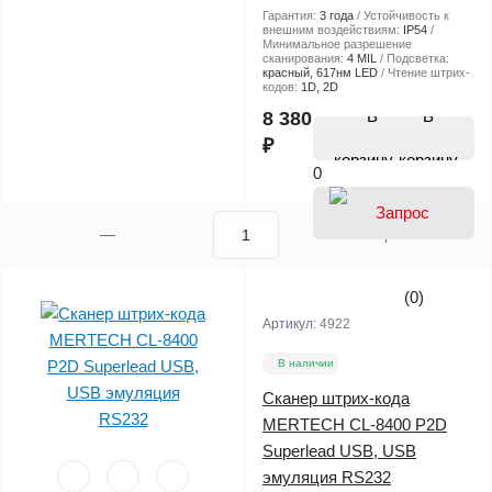
Гарантия:
3 года
Устойчивость к
внешним воздействиям:
IP54
Минимальное разрешение
сканирования:
4 MIL
Подсветка:
красный, 617нм LED
Чтение штрих-
кодов:
1D, 2D
В
8 380
₽
корзину
0
(0)
Артикул:
4922
В наличии
Cканер штрих-кода
MERTECH CL-8400 P2D
Superlead USB, USB
эмуляция RS232