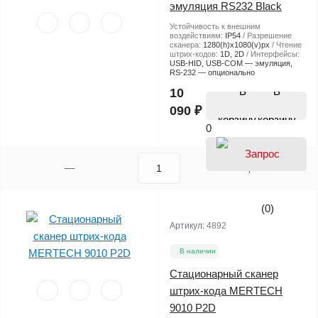
эмуляция RS232 Black
Устойчивость к внешним
воздействиям:
IP54
Разрешение
сканера:
1280(h)х1080(v)px
Чтение
штрих-кодов:
1D, 2D
Интерфейсы:
USB-HID, USB-COM — эмуляция,
RS-232 — опционально
В
10
090 ₽
корзину
0
(0)
Артикул:
4892
В наличии
Стационарный сканер
штрих-кода MERTECH
9010 P2D