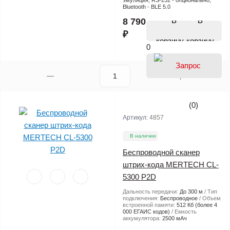
эмуляция; RS-232 - опционально;
Bluetooth - BLE 5.0
В
8 790
₽
корзину
0
(0)
Артикул:
4857
В наличии
Беспроводной сканер
штрих-кода MERTECH CL-
5300 P2D
Дальность передачи:
До 300 м
Тип
подключения:
Беспроводное
Объем
встроенной памяти:
512 Кб (более 4
000 ЕГАИС кодов)
Емкость
аккумулятора:
2500 мАч