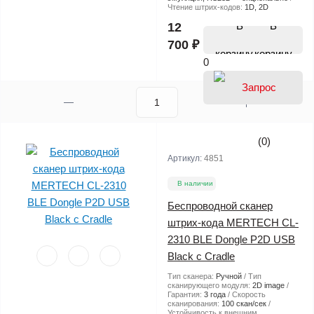
Чтение штрих-кодов:
1D, 2D
В
12
700 ₽
корзину
0
(0)
Артикул:
4851
В наличии
Беспроводной сканер
штрих-кода MERTECH CL-
2310 BLE Dongle P2D USB
Black с Cradle
Тип сканера:
Ручной
Тип
сканирующего модуля:
2D image
Гарантия:
3 года
Скорость
сканирования:
100 скан/сек
Устойчивость к внешним