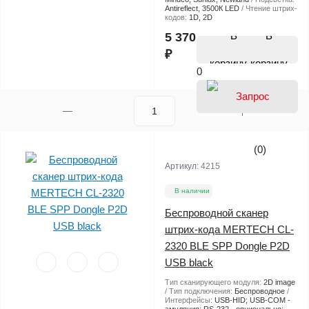
Antireflect, 3500К LED
Чтение штрих-
кодов:
1D, 2D
В
5 370
₽
корзину
0
(0)
Артикул:
4215
В наличии
Беспроводной сканер
штрих-кода MERTECH CL-
2320 BLE SPP Dongle P2D
USB black
Тип сканирующего модуля:
2D image
Тип подключения:
Беспроводное
Интерфейсы:
USB-HID; USB-COM -