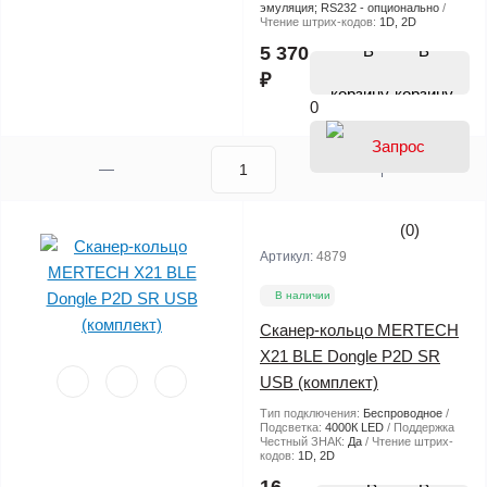
эмуляция; RS232 - опционально
Чтение штрих-кодов:
1D, 2D
В
5 370
₽
корзину
0
(0)
Артикул:
4879
В наличии
Сканер-кольцо MERTECH
X21 BLE Dongle P2D SR
USB (комплект)
Тип подключения:
Беспроводное
Подсветка:
4000К LED
Поддержка
Честный ЗНАК:
Да
Чтение штрих-
кодов:
1D, 2D
В