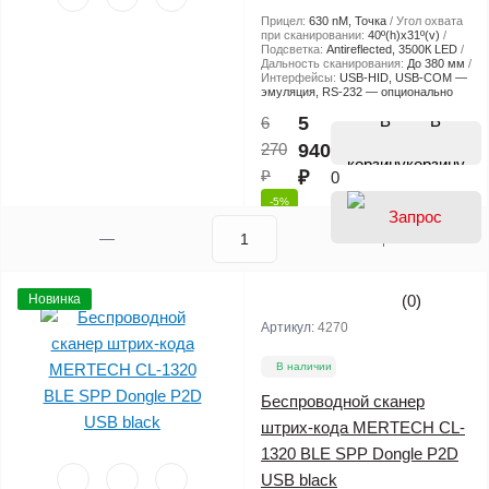
Прицел:
630 nM, Точка
Угол охвата
при сканировании:
40º(h)x31º(v)
Подсветка:
Antireflected, 3500К LED
Дальность сканирования:
До 380 мм
Интерфейсы:
USB-HID, USB-COM —
эмуляция, RS-232 — опционально
В
5
6
270
940
корзину
₽
₽
0
-5%
Новинка
(0)
Артикул:
4270
В наличии
Беспроводной сканер
штрих-кода MERTECH CL-
1320 BLE SPP Dongle P2D
USB black