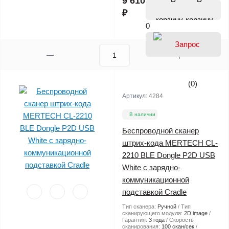
9 610
₽
корзину
0
(0)
Артикул:
4284
В наличии
Беспроводной сканер
штрих-кода MERTECH CL-
2210 BLE Dongle P2D USB
White с зарядно-
коммуникационной
подставкой Cradle
Тип сканера:
Ручной
Тип
сканирующего модуля:
2D image
Гарантия:
3 года
Скорость
сканирования:
100 скан/сек