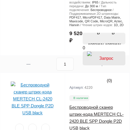
воздействиям:
IP65
Дальность
передачи:
До 300 м
Тип
подключения:
Беспроводное
Поддерживаемые 2D штрихкоды:
PDF417, MicroPDF417, Data Matrix,
Maxicode, QR Code, MicroQR, Aztec,
Hanxin
Чтение штрих-кодов:
1D, 2D
В
9 520
₽
корзину
0
(0)
Артикул:
4220
В наличии
Беспроводной сканер
штрих-кода MERTECH CL-
2420 BLE SPP Dongle P2D
USB black