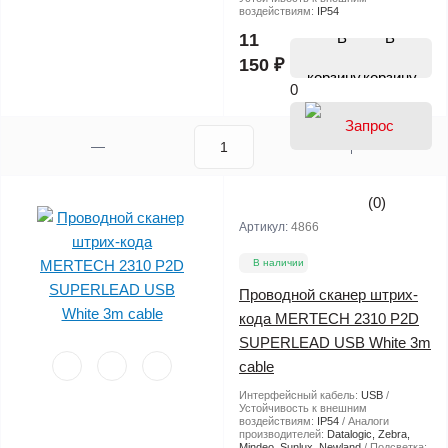
воздействиям:
IP54
В
11
150 ₽
корзину
0
(0)
Артикул:
4866
В наличии
Проводной сканер штрих-
кода MERTECH 2310 P2D
SUPERLEAD USB White 3m
cable
Интерфейсный кабель:
USB
Устойчивость к внешним
воздействиям:
IP54
Аналоги
производителей:
Datalogic, Zebra,
Mindeo, Sunlux, Newland
Подсветка: