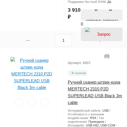
Поддержка Честный ЗНАК:
Да
В
3 910
₽
корзину
0
(0)
Артикул:
4865
В наличии
Ручной сканер штрих-кода
MERTECH 2310 P2D
SUPERLEAD USB Black 3m
cable
Интерфейсный кабель:
USB
Устойчивость к внешним
воздействиям:
IP54
Тип
подключения:
Проводное
Интерфейс:
USB-HID; USB-COM -