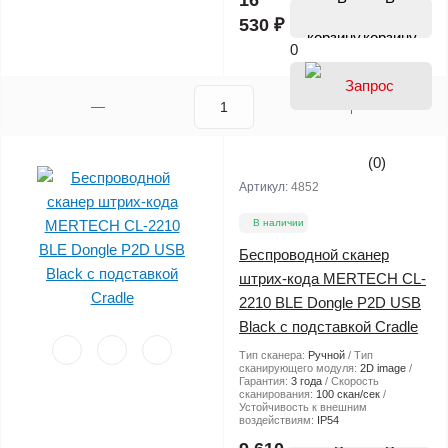
16
530 ₽
корзину
0
(0)
Артикул:
4852
В наличии
Беспроводной сканер
штрих-кода MERTECH CL-
2210 BLE Dongle P2D USB
Black с подставкой Cradle
Тип сканера:
Ручной
Тип
сканирующего модуля:
2D image
Гарантия:
3 года
Скорость
сканирования:
100 скан/сек
Устойчивость к внешним
воздействиям:
IP54
В