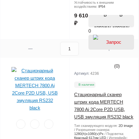
Устойчивость к внешним
воздействиям:
IP54
В
9 610
₽
корзину
0
(0)
Артикул:
4236
В наличии
Стационарный сканер
штрих кода MERTECH
7800 Ai 2Core P2D USB,
USB эмуляция RS232 black
Тип сканирующего модуля:
2D image
Разрешение сканера:
1280(h)х1080(v)Px
Подсветка:
Красный 617нм LED
Интерфейс: