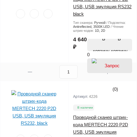
USB, USB эмуляция RS232
black
Тип сканера:
Ручной
Подсветка:
Antireflected, 3500К LED
Чтение
штрих-кодов:
1D, 2D
В
4 640
₽
корзину
0
(0)
Артикул:
4226
В наличии
Проводной сканер штрих-
кода MERTECH 2220 P2D
USB, USB эмуляция