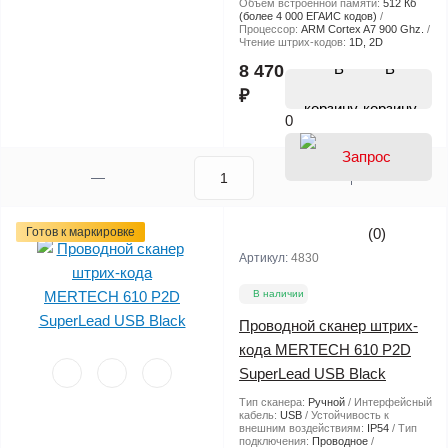
Объем встроенной памяти:
512 Кб
(более 4 000 ЕГАИС кодов)
Процессор:
ARM Cortex A7 900 Ghz.
Чтение штрих-кодов:
1D, 2D
В
8 470
₽
корзину
0
Готов к маркировке
(0)
Артикул:
4830
В наличии
Проводной сканер штрих-
кода MERTECH 610 P2D
SuperLead USB Black
Тип сканера:
Ручной
Интерфейсный
кабель:
USB
Устойчивость к
внешним воздействиям:
IP54
Тип
подключения:
Проводное