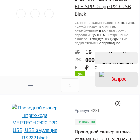
BLE SPP Dongle P2D USB
Black
Скорость сканирования:
100 скан/сек
Устойчивость к внешним
воздействиям:
IP65
Дальность
передачи:
До 100 м
Разрешение
сканера:
1280(h)х1080(v)px
Тип
подключения:
Беспроводное
В
15
15
790
000
корзину
₽
₽
0
-5%
(0)
Артикул:
4231
В наличии
Проводной сканер штрих-
кода MERTECH 2420 P2D