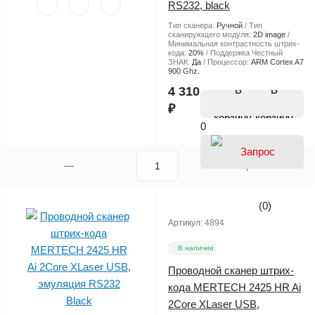
RS232, black
Тип сканера:
Ручной
Тип
сканирующего модуля:
2D image
Минимальная контрастность штрих-
кода:
20%
Поддержка Честный
ЗНАК:
Да
Процессор:
ARM Cortex A7
900 Ghz.
В
4 310
₽
корзину
0
(0)
Артикул:
4894
В наличии
Проводной сканер штрих-
кода MERTECH 2425 HR Ai
2Core XLaser USB,