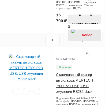
USB-HID, USB-COM — эмуляция,
RS232 — опционально
Чтение
штрих-кодов:
1D, 2D
В
15
790 ₽
корзину
0
(0)
Артикул:
4863
В наличии
Стационарный сканер
штрих кода MERTECH
7800 P2D USB, USB
эмуляция RS232 black
Подсветка:
Красный 617нм LED
Интерфейс:
USB-HID, USB-COM —
эмуляция, RS232 — опционально