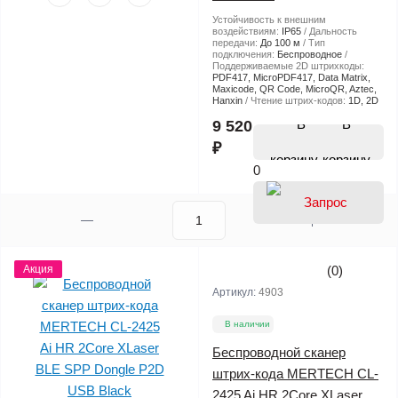
Устойчивость к внешним
воздействиям:
IP65
Дальность
передачи:
До 100 м
Тип
подключения:
Беспроводное
Поддерживаемые 2D штрихкоды:
PDF417, MicroPDF417, Data Matrix,
Maxicode, QR Code, MicroQR, Aztec,
Hanxin
Чтение штрих-кодов:
1D, 2D
В
9 520
₽
корзину
0
Акция
(0)
Артикул:
4903
В наличии
Беспроводной сканер
штрих-кода MERTECH CL-
2425 Ai HR 2Core XLaser