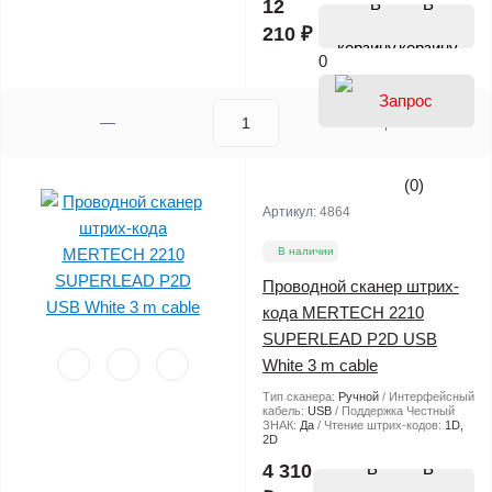
В
12
210 ₽
корзину
0
(0)
Артикул:
4864
В наличии
Проводной сканер штрих-
кода MERTECH 2210
SUPERLEAD P2D USB
White 3 m cable
Тип сканера:
Ручной
Интерфейсный
кабель:
USB
Поддержка Честный
ЗНАК:
Да
Чтение штрих-кодов:
1D,
2D
В
4 310