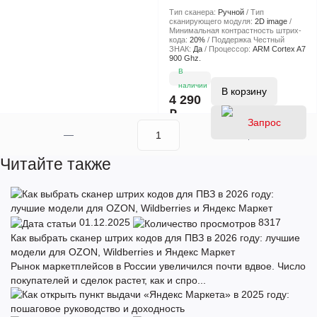
Тип сканера:
Ручной
Тип
сканирующего модуля:
2D image
Минимальная контрастность штрих-
кода:
20%
Поддержка Честный
ЗНАК:
Да
Процессор:
ARM Cortex A7
900 Ghz.
В
наличии
В корзину
4 290
₽
Читайте также
01.12.2025
8317
Как выбрать сканер штрих кодов для ПВЗ в 2026 году: лучшие
модели для OZON, Wildberries и Яндекс Маркет
Рынок маркетплейсов в России увеличился почти вдвое. Число
покупателей и сделок растет, как и спро...