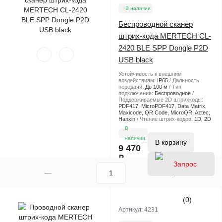
В наличии
Беспроводной сканер
штрих-кода MERTECH CL-
2420 BLE SPP Dongle P2D
USB black
Устойчивость к внешним
воздействиям:
IP65
Дальность
передачи:
До 100 м
Тип
подключения:
Беспроводное
Поддерживаемые 2D штрихкоды:
PDF417, MicroPDF417, Data Matrix,
Maxicode, QR Code, MicroQR, Aztec,
Hanxin
Чтение штрих-кодов:
1D, 2D
В
наличии
В корзину
9 470
₽
(0)
Артикул:
4231