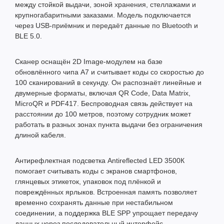
между стойкой выдачи, зоной хранения, стеллажами и
крупногабаритными заказами. Модель подключается
через USB-приёмник и передаёт данные по Bluetooth и
BLE 5.0.
Сканер оснащён 2D Image-модулем на базе
обновлённого чипа A7 и считывает коды со скоростью до
100 сканирований в секунду. Он распознаёт линейные и
двумерные форматы, включая QR Code, Data Matrix,
MicroQR и PDF417. Беспроводная связь действует на
расстоянии до 100 метров, поэтому сотрудник может
работать в разных зонах пункта выдачи без ограничения
длиной кабеля.
Антирефлектная подсветка Antireflected LED 3500К
помогает считывать коды с экранов смартфонов,
глянцевых этикеток, упаковок под плёнкой и
повреждённых ярлыков. Встроенная память позволяет
временно сохранять данные при нестабильном
соединении, а поддержка BLE SPP упрощает передачу
данных через последовательный интерфейс.