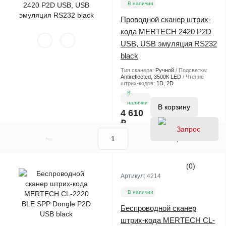
В наличии
Проводной сканер штрих-
кода MERTECH 2420 P2D
USB, USB эмуляция RS232
black
Тип сканера:
Ручной
Подсветка:
Antireflected, 3500К LED
Чтение
штрих-кодов:
1D, 2D
В
наличии
В корзину
4 610
₽
(0)
Артикул:
4214
В наличии
Беспроводной сканер
штрих-кода MERTECH CL-