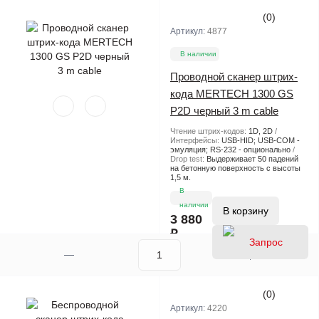
(0)
Артикул:
4877
В наличии
Проводной сканер штрих-
кода MERTECH 1300 GS
P2D черный 3 m cable
Чтение штрих-кодов:
1D, 2D
Интерфейсы:
USB-HID; USB-COM -
эмуляция; RS-232 - опционально
Drop test:
Выдерживает 50 падений
на бетонную поверхность с высоты
1,5 м.
В
наличии
В корзину
3 880
₽
(0)
Артикул:
4220