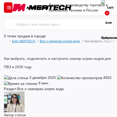
Лидер по производству торговой и
банковской техники в России
0
0 точек продаж
в городе
Сравнени
Избранно
Блог MERTECH
Все о сканерах штрих кода
Как выбрать, подключ
Как выбрать, подключить и настроить сканер штрих-кодов для
ПВЗ в 2026 году
3 декабря 2025
4562
9 мин
Раздел:
Все о сканерах штрих кода
Автор статьи