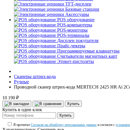
TFT-дисплеи
Базовые станции
Аксессуары
POS оборудование
POS-компьютеры
POS-мониторы
POS-терминалы
Дисплеи покупателя
Прайс-чекеры
Программируемые клавиатуры
Считыватели магнитных карт
Этикет-пистолеты
Сканеры штрих-кода
Ручные
Проводной сканер штрих-кода MERTECH 2425 HR Ai 2Cor
10 190 ₽
Купить
Купить в один клик
Купить
Я прочитал
Согласие на обработку персональных данных
и согласен с
условиям
Характеристики:
Смотреть все