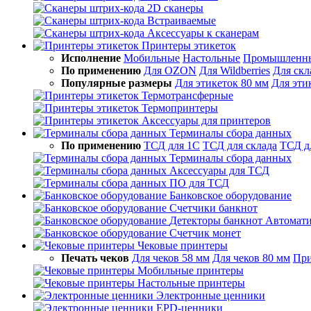
2D сканеры
Встраиваемые
Аксессуары к сканерам
Принтеры этикеток
Исполнение
Мобильные
Настольные
Промышленн
По применению
Для OZON
Для Wildberries
Для скл
Популярные размеры
Для этикеток 80 мм
Для эти
Термотрансферные
Термопринтеры
Аксессуары для принтеров
Терминалы сбора данных
По применению
ТСД для 1С
ТСД для склада
ТСД д
Терминалы сбора данных
Аксессуары для ТСД
ПО для ТСД
Банковское оборудование
Счетчики банкнот
Детекторы банкнот
Автомати
Счетчик монет
Чековые принтеры
Печать чеков
Для чеков 58 мм
Для чеков 80 мм
При
Мобильные принтеры
Настольные принтеры
Электронные ценники
EPD-ценники