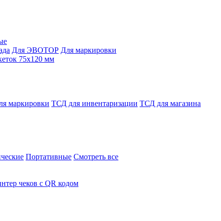
ые
ада
Для ЭВОТОР
Для маркировки
кеток 75х120 мм
ля маркировки
ТСД для инвентаризации
ТСД для магазина
ческие
Портативные
Смотреть все
нтер чеков с QR кодом