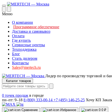
Меню
О компании
Программное обеспечение
Доставка и самовывоз
Оплата
Где купить
Сервисные центры
Техподдержка
Блог
Стать дилером
Контакты
Sales@mertech.ru
Лидер по производству торговой и ба
Каталог товаров
0 точек продаж
в городе
пн–пт: 9–18
8 (800) 333-00-14
+7 (495) 146-25-25
Хочу КП
Заказ
Сравнение
Избранное
0
0 ₽