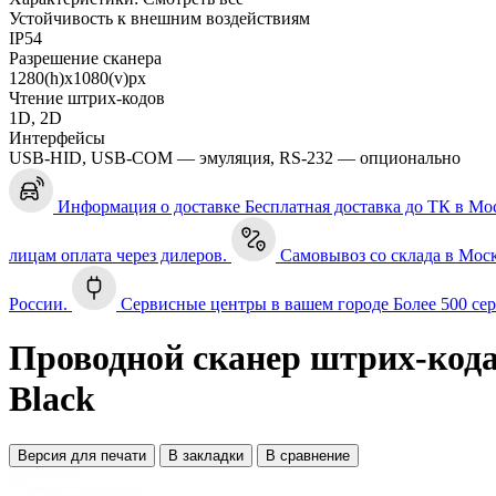
Устойчивость к внешним воздействиям
IP54
Разрешение сканера
1280(h)х1080(v)px
Чтение штрих-кодов
1D, 2D
Интерфейсы
USB-HID, USB-COM — эмуляция, RS-232 — опционально
Информация о доставке
Бесплатная доставка до ТК в Мо
лицам оплата через дилеров.
Самовывоз со склада в Мос
России.
Сервисные центры в вашем городе
Более 500 се
Проводной сканер штрих-код
Black
Версия для печати
В закладки
В сравнение