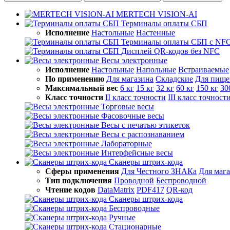
MERTECH VISION-AI
Терминалы оплаты СБП
Исполнение
Настольные
Настенные
Терминалы оплаты СБП с NF
Дисплей QR-кодов без NFC
Весы электронные
Исполнение
Настольные
Напольные
Встраиваемые
По применению
Для магазина
Складские
Для пище
Максимальный вес
6 кг
15 кг
32 кг
60 кг
150 кг
30
Класс точности
II класс точности
III класс точност
Торговые весы
Фасовочные весы
Весы с печатью этикеток
Весы с распознаванием
Лабораторные
Интерфейсные весы
Сканеры штрих-кода
Сферы применения
Для Честного ЗНАКа
Для маг
Тип подключения
Проводной
Беспроводной
Чтение кодов
DataMatrix
PDF417
QR-код
Сканеры штрих-кода
Беспроводные
Ручные
Стационарные