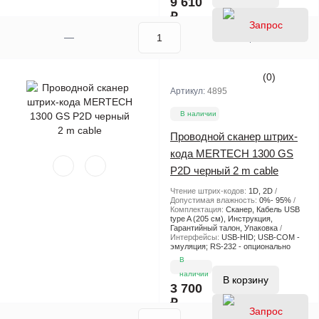
9 610
₽
(0)
Артикул:
4895
В наличии
Проводной сканер штрих-
кода MERTECH 1300 GS
P2D черный 2 m cable
Чтение штрих-кодов:
1D, 2D
Допустимая влажность:
0%- 95%
Комплектация:
Сканер, Кабель USB
type A (205 см), Инструкция,
Гарантийный талон, Упаковка
Интерфейсы:
USB-HID; USB-COM -
эмуляция; RS-232 - опционально
В
наличии
В корзину
3 700
₽