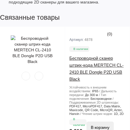
подходящие 2D сканеры для вашего магазина.
Связанные товары
(0)
Артикул:
4878
В наличии
Беспроводной сканер
штрих-кода MERTECH CL-
2410 BLE Dongle P2D USB
Black
Устойчивость к внешним
воздействиям:
IP65
Дальность
передачи:
До 300 м
Тип
подключения:
Беспроводное
Поддерживаемые 2D штрихкоды:
PDF417, MicroPDF417, Data Matrix,
Maxicode, QR Code, MicroQR, Aztec,
Hanxin
Чтение штрих-кодов:
1D, 2D
В
наличии
В корзину