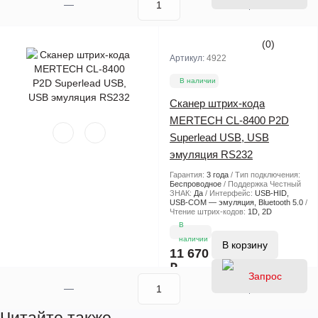
(0)
Артикул:
4922
В наличии
Cканер штрих-кода
MERTECH CL-8400 P2D
Superlead USB, USB
эмуляция RS232
Гарантия:
3 года
Тип подключения:
Беспроводное
Поддержка Честный
ЗНАК:
Да
Интерфейс:
USB-HID,
USB-COM — эмуляция, Bluetooth 5.0
Чтение штрих-кодов:
1D, 2D
В
наличии
В корзину
11 670
₽