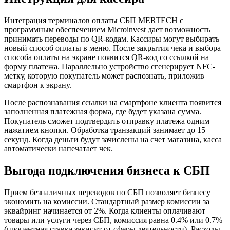
Интеграция терминалов оплаты СБП MERTECH с
программным обеспечением Microinvest дает возможность
принимать переводы по QR-кодам. Кассиры могут выбирать
новый способ оплаты в меню. После закрытия чека и выбора
способа оплаты на экране появится QR-код со ссылкой на
форму платежа. Параллельно устройство сгенерирует NFC-
метку, которую покупатель может распознать, приложив
смартфон к экрану.
После распознавания ссылки на смартфоне клиента появится
заполненная платежная форма, где будет указана сумма.
Покупатель сможет подтвердить отправку платежа одним
нажатием кнопки. Обработка транзакций занимает до 15
секунд. Когда деньги будут зачислены на счет магазина, касса
автоматически напечатает чек.
Выгода подключения бизнеса к СБП
Прием безналичных переводов по СБП позволяет бизнесу
экономить на комиссии. Стандартный размер комиссии за
эквайринг начинается от 2%. Когда клиенты оплачивают
товары или услуги через СБП, комиссия равна 0.4% или 0.7%
(процентная ставка зависит от сферы деятельности). Расходы