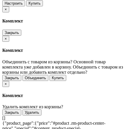
Настроить
Купить
×
Комплект
Закрыть
×
Комплект
Объединить с товаром из корзины?
Основной товар
комплекта уже добавлен в корзину. Объединить с товаром из
корзины или добавить комплект отдельно?
Закрыть
Объединить
Купить
×
Комплект
Удалить комплект из корзины?
Закрыть
Удалить
[]
{"product_page":{"price":"#product .rm-product-center-
price","special":"#content .product-special-