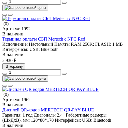
(0)
Артикул:
1992
В наличии
Терминал оплаты СБП Mertech с NFC Red
Исполнение:
Настольный
Память:
RAM 256K; FLASH: 1 MB
Интерфейсы:
USB; Bluetooth
В наличии
2 930 ₽
В корзину
(0)
Артикул:
1962
В наличии
Дисплей QR-кодов MERTECH QR-PAY BLUE
Гарантия:
1 год
Диагональ:
2.4"
Габаритные размеры
(ШхДхВ), мм:
120*80*170
Интерфейсы:
USB; Bluetooth
В наличии