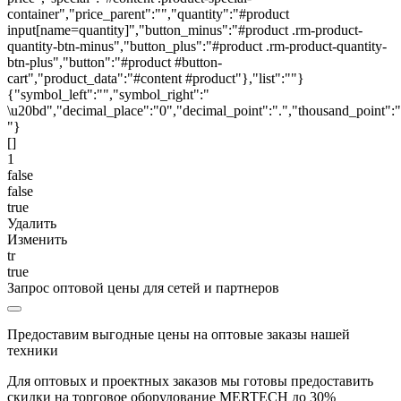
container","price_parent":"","quantity":"#product
input[name=quantity]","button_minus":"#product .rm-product-
quantity-btn-minus","button_plus":"#product .rm-product-quantity-
btn-plus","button":"#product #button-
cart","product_data":"#content #product"},"list":""}
{"symbol_left":"","symbol_right":"
\u20bd","decimal_place":"0","decimal_point":".","thousand_point":"
"}
[]
1
false
false
true
Удалить
Изменить
tr
true
Запрос оптовой цены для сетей и партнеров
Предоставим выгодные цены на оптовые заказы нашей
техники
Для оптовых и проектных заказов мы готовы предоставить
скидки на торговое оборудование MERTECH до
30%