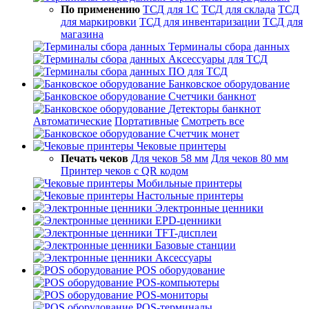
По применению
ТСД для 1С
ТСД для склада
ТСД
для маркировки
ТСД для инвентаризации
ТСД для
магазина
Терминалы сбора данных
Аксессуары для ТСД
ПО для ТСД
Банковское оборудование
Счетчики банкнот
Детекторы банкнот
Автоматические
Портативные
Смотреть все
Счетчик монет
Чековые принтеры
Печать чеков
Для чеков 58 мм
Для чеков 80 мм
Принтер чеков с QR кодом
Мобильные принтеры
Настольные принтеры
Электронные ценники
EPD-ценники
TFT-дисплеи
Базовые станции
Аксессуары
POS оборудование
POS-компьютеры
POS-мониторы
POS-терминалы