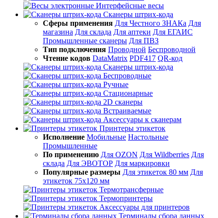
Интерфейсные весы
Сканеры штрих-кода
Сферы применения
Для Честного ЗНАКа
Для
магазина
Для склада
Для аптеки
Для ЕГАИС
Промышленные сканеры
Для ПВЗ
Тип подключения
Проводной
Беспроводной
Чтение кодов
DataMatrix
PDF417
QR-код
Сканеры штрих-кода
Беспроводные
Ручные
Стационарные
2D сканеры
Встраиваемые
Аксессуары к сканерам
Принтеры этикеток
Исполнение
Мобильные
Настольные
Промышленные
По применению
Для OZON
Для Wildberries
Для
склада
Для ЭВОТОР
Для маркировки
Популярные размеры
Для этикеток 80 мм
Для
этикеток 75х120 мм
Термотрансферные
Термопринтеры
Аксессуары для принтеров
Терминалы сбора данных