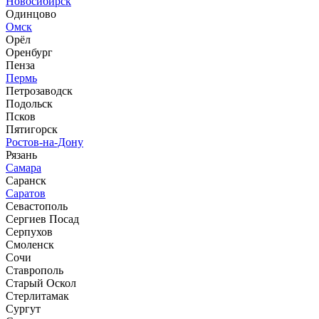
Новосибирск
Одинцово
Омск
Орёл
Оренбург
Пенза
Пермь
Петрозаводск
Подольск
Псков
Пятигорск
Ростов-на-Дону
Рязань
Самара
Саранск
Саратов
Севастополь
Сергиев Посад
Серпухов
Смоленск
Сочи
Ставрополь
Старый Оскол
Стерлитамак
Сургут