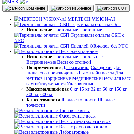
Сравнение
Избранное
0
0 ₽
MERTECH VISION-AI
Терминалы оплаты СБП
Исполнение
Настольные
Настенные
Терминалы оплаты СБП с
NFC
Дисплей QR-кодов без NFC
Весы электронные
Исполнение
Настольные
Напольные
Встраиваемые
Весы со стойкой
По применению
Для магазина
Складские
Для
пищевого производства
Для онлайн кассы
Для
метизов
Порционные
Медицинские
Весы для касс
самообслуживания
Упаковочные
Максимальный вес
6 кг
15 кг
32 кг
60 кг
150 кг
300 кг
600 кг
Класс точности
II класс точности
III класс
точности
Торговые весы
Фасовочные весы
Весы с печатью этикеток
Весы с распознаванием
Лабораторные