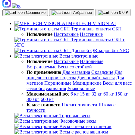
Сравнение
Избранное
0
0 ₽
MERTECH VISION-AI
Терминалы оплаты СБП
Исполнение
Настольные
Настенные
Терминалы оплаты СБП с
NFC
Дисплей QR-кодов без NFC
Весы электронные
Исполнение
Настольные
Напольные
Встраиваемые
Весы со стойкой
По применению
Для магазина
Складские
Для
пищевого производства
Для онлайн кассы
Для
метизов
Порционные
Медицинские
Весы для касс
самообслуживания
Упаковочные
Максимальный вес
6 кг
15 кг
32 кг
60 кг
150 кг
300 кг
600 кг
Класс точности
II класс точности
III класс
точности
Торговые весы
Фасовочные весы
Весы с печатью этикеток
Весы с распознаванием