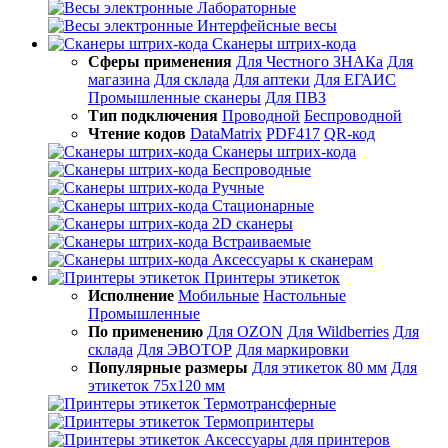
Лабораторные
Интерфейсные весы
Сканеры штрих-кода
Сферы применения
Для Честного ЗНАКа
Для
магазина
Для склада
Для аптеки
Для ЕГАИС
Промышленные сканеры
Для ПВЗ
Тип подключения
Проводной
Беспроводной
Чтение кодов
DataMatrix
PDF417
QR-код
Сканеры штрих-кода
Беспроводные
Ручные
Стационарные
2D сканеры
Встраиваемые
Аксессуары к сканерам
Принтеры этикеток
Исполнение
Мобильные
Настольные
Промышленные
По применению
Для OZON
Для Wildberries
Для
склада
Для ЭВОТОР
Для маркировки
Популярные размеры
Для этикеток 80 мм
Для
этикеток 75х120 мм
Термотрансферные
Термопринтеры
Аксессуары для принтеров