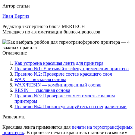
Автор статьи
Иван Вергиз
Редактор экспертного блога MERTECH
Менеджер по автоматизации бизнес-процессов
Оглавление
Как устроена красящая лента для принтера
Правило №1: Учитывайте сферу применения принтера
Правило №2: Проверьте состав красящего слоя
WAX — восковая основа
WAX/RESIN — комбинированный состав
RESIN — смоляная основа
Правило №3: Проверьте совместимость с вашим
принтером
Правило №4: Проконсультируйтесь со специалистами
Развернуть
Красящая лента применяется для
печати на термотрансферных
принтерах
. В процессе печати краситель становится мягким