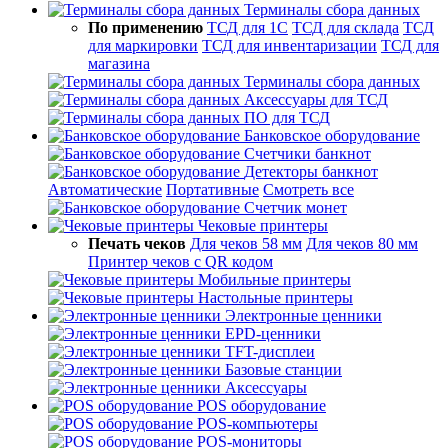
Терминалы сбора данных
По применению
ТСД для 1С
ТСД для склада
ТСД
для маркировки
ТСД для инвентаризации
ТСД для
магазина
Терминалы сбора данных
Аксессуары для ТСД
ПО для ТСД
Банковское оборудование
Счетчики банкнот
Детекторы банкнот
Автоматические
Портативные
Смотреть все
Счетчик монет
Чековые принтеры
Печать чеков
Для чеков 58 мм
Для чеков 80 мм
Принтер чеков с QR кодом
Мобильные принтеры
Настольные принтеры
Электронные ценники
EPD-ценники
TFT-дисплеи
Базовые станции
Аксессуары
POS оборудование
POS-компьютеры
POS-мониторы