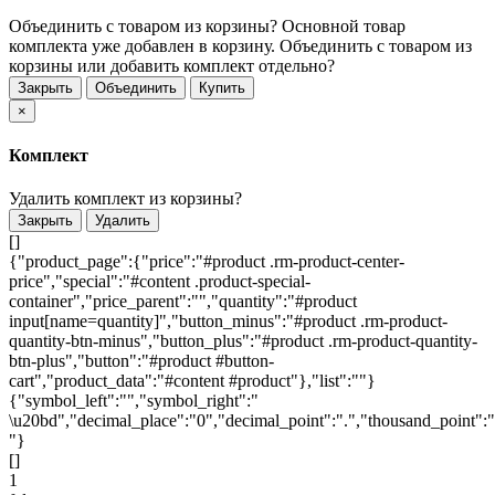
Объединить с товаром из корзины?
Основной товар
комплекта уже добавлен в корзину. Объединить с товаром из
корзины или добавить комплект отдельно?
Закрыть
Объединить
Купить
×
Комплект
Удалить комплект из корзины?
Закрыть
Удалить
[]
{"product_page":{"price":"#product .rm-product-center-
price","special":"#content .product-special-
container","price_parent":"","quantity":"#product
input[name=quantity]","button_minus":"#product .rm-product-
quantity-btn-minus","button_plus":"#product .rm-product-quantity-
btn-plus","button":"#product #button-
cart","product_data":"#content #product"},"list":""}
{"symbol_left":"","symbol_right":"
\u20bd","decimal_place":"0","decimal_point":".","thousand_point":"
"}
[]
1