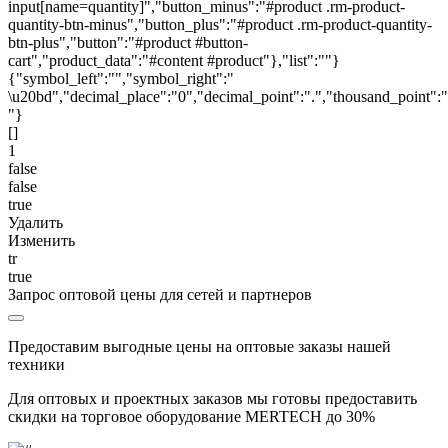
input[name=quantity]","button_minus":"#product .rm-product-
quantity-btn-minus","button_plus":"#product .rm-product-quantity-
btn-plus","button":"#product #button-
cart","product_data":"#content #product"},"list":""}
{"symbol_left":"","symbol_right":"
\u20bd","decimal_place":"0","decimal_point":".","thousand_point":"
"}
[]
1
false
false
true
Удалить
Изменить
tr
true
Запрос оптовой цены для сетей и партнеров
Предоставим выгодные цены на оптовые заказы нашей
техники
Для оптовых и проектных заказов мы готовы предоставить
скидки на торговое оборудование MERTECH до
30%