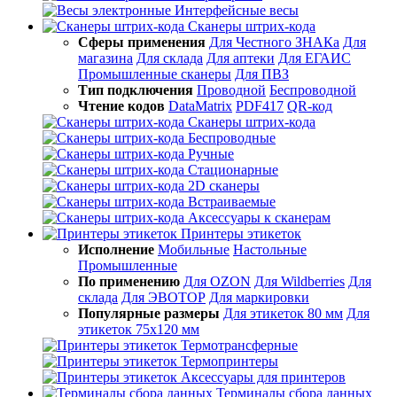
Интерфейсные весы
Сканеры штрих-кода
Сферы применения
Для Честного ЗНАКа
Для
магазина
Для склада
Для аптеки
Для ЕГАИС
Промышленные сканеры
Для ПВЗ
Тип подключения
Проводной
Беспроводной
Чтение кодов
DataMatrix
PDF417
QR-код
Сканеры штрих-кода
Беспроводные
Ручные
Стационарные
2D сканеры
Встраиваемые
Аксессуары к сканерам
Принтеры этикеток
Исполнение
Мобильные
Настольные
Промышленные
По применению
Для OZON
Для Wildberries
Для
склада
Для ЭВОТОР
Для маркировки
Популярные размеры
Для этикеток 80 мм
Для
этикеток 75х120 мм
Термотрансферные
Термопринтеры
Аксессуары для принтеров
Терминалы сбора данных