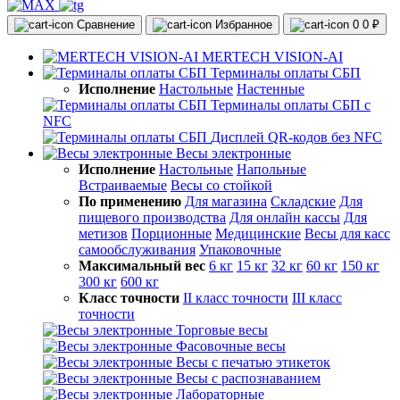
Сравнение
Избранное
0
0 ₽
MERTECH VISION-AI
Терминалы оплаты СБП
Исполнение
Настольные
Настенные
Терминалы оплаты СБП с
NFC
Дисплей QR-кодов без NFC
Весы электронные
Исполнение
Настольные
Напольные
Встраиваемые
Весы со стойкой
По применению
Для магазина
Складские
Для
пищевого производства
Для онлайн кассы
Для
метизов
Порционные
Медицинские
Весы для касс
самообслуживания
Упаковочные
Максимальный вес
6 кг
15 кг
32 кг
60 кг
150 кг
300 кг
600 кг
Класс точности
II класс точности
III класс
точности
Торговые весы
Фасовочные весы
Весы с печатью этикеток
Весы с распознаванием
Лабораторные