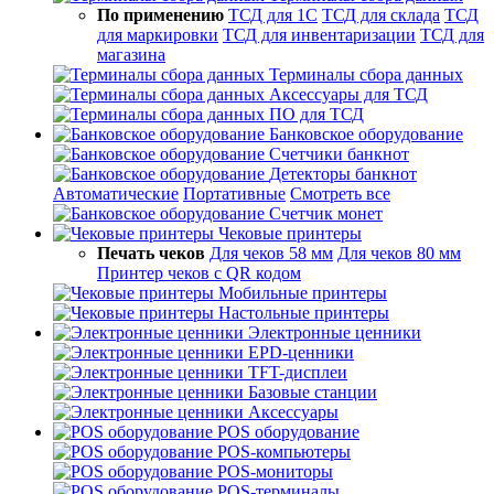
По применению
ТСД для 1С
ТСД для склада
ТСД
для маркировки
ТСД для инвентаризации
ТСД для
магазина
Терминалы сбора данных
Аксессуары для ТСД
ПО для ТСД
Банковское оборудование
Счетчики банкнот
Детекторы банкнот
Автоматические
Портативные
Смотреть все
Счетчик монет
Чековые принтеры
Печать чеков
Для чеков 58 мм
Для чеков 80 мм
Принтер чеков с QR кодом
Мобильные принтеры
Настольные принтеры
Электронные ценники
EPD-ценники
TFT-дисплеи
Базовые станции
Аксессуары
POS оборудование
POS-компьютеры
POS-мониторы
POS-терминалы