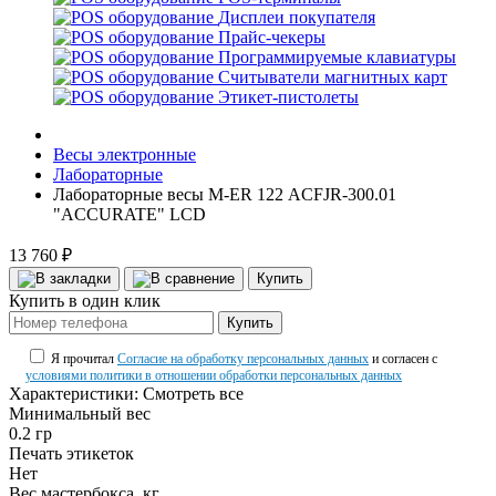
Дисплеи покупателя
Прайс-чекеры
Программируемые клавиатуры
Считыватели магнитных карт
Этикет-пистолеты
Весы электронные
Лабораторные
Лабораторные весы M-ER 122 АCFJR-300.01
"ACCURATE" LСD
13 760 ₽
Купить
Купить в один клик
Купить
Я прочитал
Согласие на обработку персональных данных
и согласен с
условиями политики в отношении обработки персональных данных
Характеристики:
Смотреть все
Минимальный вес
0.2 гр
Печать этикеток
Нет
Вес мастербокса, кг