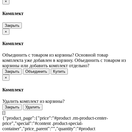
×
Комплект
Закрыть
×
Комплект
Объединить с товаром из корзины?
Основной товар
комплекта уже добавлен в корзину. Объединить с товаром из
корзины или добавить комплект отдельно?
Закрыть
Объединить
Купить
×
Комплект
Удалить комплект из корзины?
Закрыть
Удалить
[]
{"product_page":{"price":"#product .rm-product-center-
price","special":"#content .product-special-
container","price_parent":"","quantity":"#product