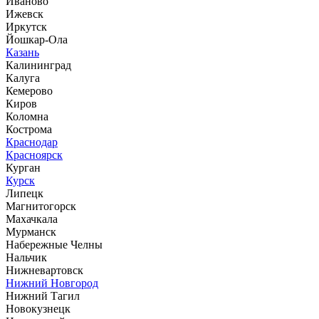
Иваново
Ижевск
Иркутск
Йошкар-Ола
Казань
Калининград
Калуга
Кемерово
Киров
Коломна
Кострома
Краснодар
Красноярск
Курган
Курск
Липецк
Магнитогорск
Махачкала
Мурманск
Набережные Челны
Нальчик
Нижневартовск
Нижний Новгород
Нижний Тагил
Новокузнецк