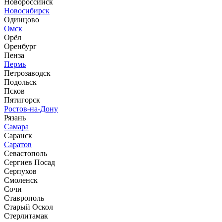
Новороссийск
Новосибирск
Одинцово
Омск
Орёл
Оренбург
Пенза
Пермь
Петрозаводск
Подольск
Псков
Пятигорск
Ростов-на-Дону
Рязань
Самара
Саранск
Саратов
Севастополь
Сергиев Посад
Серпухов
Смоленск
Сочи
Ставрополь
Старый Оскол
Стерлитамак