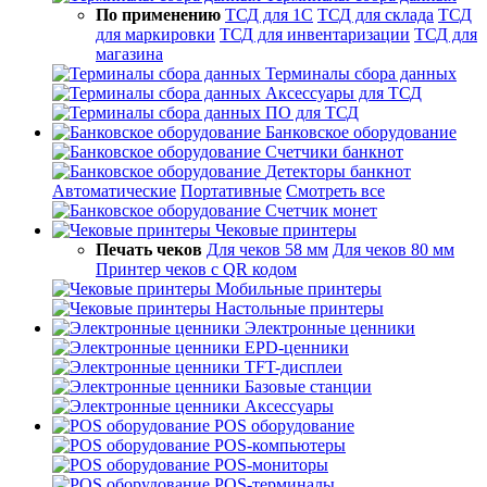
По применению
ТСД для 1С
ТСД для склада
ТСД
для маркировки
ТСД для инвентаризации
ТСД для
магазина
Терминалы сбора данных
Аксессуары для ТСД
ПО для ТСД
Банковское оборудование
Счетчики банкнот
Детекторы банкнот
Автоматические
Портативные
Смотреть все
Счетчик монет
Чековые принтеры
Печать чеков
Для чеков 58 мм
Для чеков 80 мм
Принтер чеков с QR кодом
Мобильные принтеры
Настольные принтеры
Электронные ценники
EPD-ценники
TFT-дисплеи
Базовые станции
Аксессуары
POS оборудование
POS-компьютеры
POS-мониторы
POS-терминалы