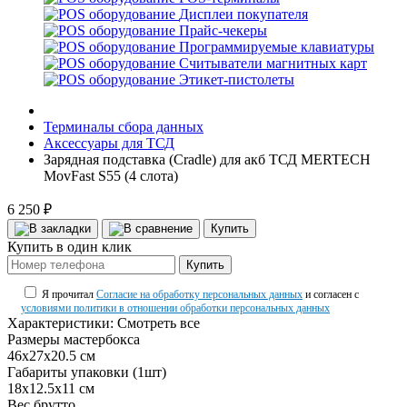
Дисплеи покупателя
Прайс-чекеры
Программируемые клавиатуры
Считыватели магнитных карт
Этикет-пистолеты
Терминалы сбора данных
Аксессуары для ТСД
Зарядная подставка (Cradle) для акб ТСД MERTECH
MovFast S55 (4 слота)
6 250 ₽
Купить
Купить в один клик
Купить
Я прочитал
Согласие на обработку персональных данных
и согласен с
условиями политики в отношении обработки персональных данных
Характеристики:
Смотреть все
Размеры мастербокса
46х27х20.5 см
Габариты упаковки (1шт)
18х12.5х11 см
Вес брутто