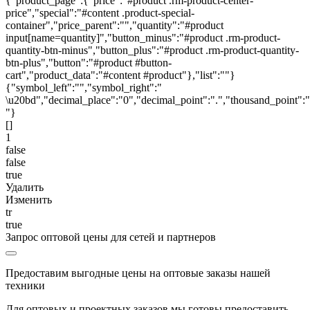
{"product_page":{"price":"#product .rm-product-center-
price","special":"#content .product-special-
container","price_parent":"","quantity":"#product
input[name=quantity]","button_minus":"#product .rm-product-
quantity-btn-minus","button_plus":"#product .rm-product-quantity-
btn-plus","button":"#product #button-
cart","product_data":"#content #product"},"list":""}
{"symbol_left":"","symbol_right":"
\u20bd","decimal_place":"0","decimal_point":".","thousand_point":"
"}
[]
1
false
false
true
Удалить
Изменить
tr
true
Запрос оптовой цены для сетей и партнеров
Предоставим выгодные цены на оптовые заказы нашей
техники
Для оптовых и проектных заказов мы готовы предоставить