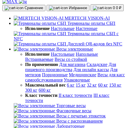
Сравнение
Избранное
0
0 ₽
MERTECH VISION-AI
Терминалы оплаты СБП
Исполнение
Настольные
Настенные
Терминалы оплаты СБП с
NFC
Дисплей QR-кодов без NFC
Весы электронные
Исполнение
Настольные
Напольные
Встраиваемые
Весы со стойкой
По применению
Для магазина
Складские
Для
пищевого производства
Для онлайн кассы
Для
метизов
Порционные
Медицинские
Весы для касс
самообслуживания
Упаковочные
Максимальный вес
6 кг
15 кг
32 кг
60 кг
150 кг
300 кг
600 кг
Класс точности
II класс точности
III класс
точности
Торговые весы
Фасовочные весы
Весы с печатью этикеток
Весы с распознаванием
Лабораторные