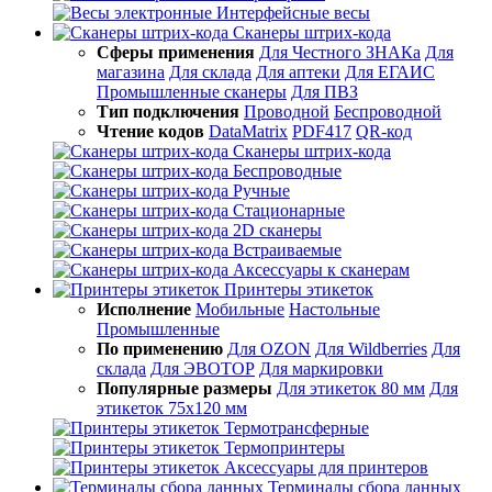
Интерфейсные весы
Сканеры штрих-кода
Сферы применения
Для Честного ЗНАКа
Для
магазина
Для склада
Для аптеки
Для ЕГАИС
Промышленные сканеры
Для ПВЗ
Тип подключения
Проводной
Беспроводной
Чтение кодов
DataMatrix
PDF417
QR-код
Сканеры штрих-кода
Беспроводные
Ручные
Стационарные
2D сканеры
Встраиваемые
Аксессуары к сканерам
Принтеры этикеток
Исполнение
Мобильные
Настольные
Промышленные
По применению
Для OZON
Для Wildberries
Для
склада
Для ЭВОТОР
Для маркировки
Популярные размеры
Для этикеток 80 мм
Для
этикеток 75х120 мм
Термотрансферные
Термопринтеры
Аксессуары для принтеров
Терминалы сбора данных