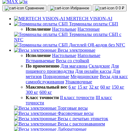
Сравнение
Избранное
0
0 ₽
MERTECH VISION-AI
Терминалы оплаты СБП
Исполнение
Настольные
Настенные
Терминалы оплаты СБП с
NFC
Дисплей QR-кодов без NFC
Весы электронные
Исполнение
Настольные
Напольные
Встраиваемые
Весы со стойкой
По применению
Для магазина
Складские
Для
пищевого производства
Для онлайн кассы
Для
метизов
Порционные
Медицинские
Весы для касс
самообслуживания
Упаковочные
Максимальный вес
6 кг
15 кг
32 кг
60 кг
150 кг
300 кг
600 кг
Класс точности
II класс точности
III класс
точности
Торговые весы
Фасовочные весы
Весы с печатью этикеток
Весы с распознаванием
Лабораторные