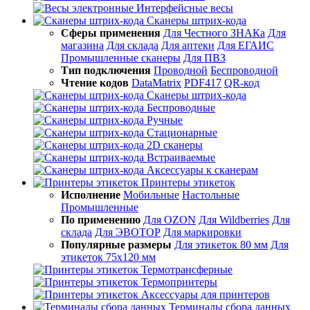
Интерфейсные весы
Сканеры штрих-кода
Сферы применения
Для Честного ЗНАКа
Для
магазина
Для склада
Для аптеки
Для ЕГАИС
Промышленные сканеры
Для ПВЗ
Тип подключения
Проводной
Беспроводной
Чтение кодов
DataMatrix
PDF417
QR-код
Сканеры штрих-кода
Беспроводные
Ручные
Стационарные
2D сканеры
Встраиваемые
Аксессуары к сканерам
Принтеры этикеток
Исполнение
Мобильные
Настольные
Промышленные
По применению
Для OZON
Для Wildberries
Для
склада
Для ЭВОТОР
Для маркировки
Популярные размеры
Для этикеток 80 мм
Для
этикеток 75х120 мм
Термотрансферные
Термопринтеры
Аксессуары для принтеров
Терминалы сбора данных