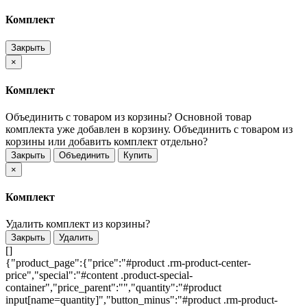
Комплект
Закрыть
×
Комплект
Объединить с товаром из корзины?
Основной товар
комплекта уже добавлен в корзину. Объединить с товаром из
корзины или добавить комплект отдельно?
Закрыть
Объединить
Купить
×
Комплект
Удалить комплект из корзины?
Закрыть
Удалить
[]
{"product_page":{"price":"#product .rm-product-center-
price","special":"#content .product-special-
container","price_parent":"","quantity":"#product
input[name=quantity]","button_minus":"#product .rm-product-