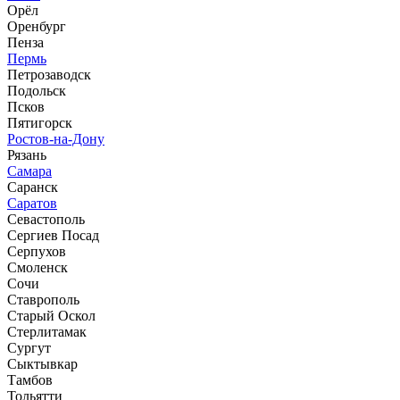
Орёл
Оренбург
Пенза
Пермь
Петрозаводск
Подольск
Псков
Пятигорск
Ростов-на-Дону
Рязань
Самара
Саранск
Саратов
Севастополь
Сергиев Посад
Серпухов
Смоленск
Сочи
Ставрополь
Старый Оскол
Стерлитамак
Сургут
Сыктывкар
Тамбов
Тольятти