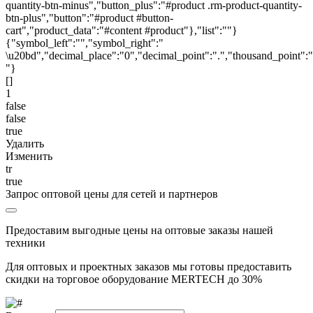
quantity-btn-minus","button_plus":"#product .rm-product-quantity-
btn-plus","button":"#product #button-
cart","product_data":"#content #product"},"list":""}
{"symbol_left":"","symbol_right":"
\u20bd","decimal_place":"0","decimal_point":".","thousand_point":"
"}
[]
1
false
false
true
Удалить
Изменить
tr
true
Запрос оптовой цены для сетей и партнеров
Предоставим выгодные цены на оптовые заказы нашей
техники
Для оптовых и проектных заказов мы готовы предоставить
скидки на торговое оборудование MERTECH до
30%