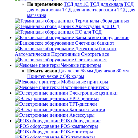
По применению
ТСД для 1С
ТСД для склада
ТСД
для маркировки
ТСД для инвентаризации
ТСД для
магазина
Терминалы сбора данных
Аксессуары для ТСД
ПО для ТСД
Банковское оборудование
Счетчики банкнот
Детекторы банкнот
Автоматические
Портативные
Смотреть все
Счетчик монет
Чековые принтеры
Печать чеков
Для чеков 58 мм
Для чеков 80 мм
Принтер чеков с QR кодом
Мобильные принтеры
Настольные принтеры
Электронные ценники
EPD-ценники
TFT-дисплеи
Базовые станции
Аксессуары
POS оборудование
POS-компьютеры
POS-мониторы
POS-терминалы