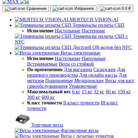
Сравнение
Избранное
0
0 ₽
MERTECH VISION-AI
Терминалы оплаты СБП
Исполнение
Настольные
Настенные
Терминалы оплаты СБП с
NFC
Дисплей QR-кодов без NFC
Весы электронные
Исполнение
Настольные
Напольные
Встраиваемые
Весы со стойкой
По применению
Для магазина
Складские
Для
пищевого производства
Для онлайн кассы
Для
метизов
Порционные
Медицинские
Весы для касс
самообслуживания
Упаковочные
Максимальный вес
6 кг
15 кг
32 кг
60 кг
150 кг
300 кг
600 кг
Класс точности
II класс точности
III класс
точности
Торговые весы
Фасовочные весы
Весы с печатью этикеток