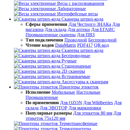
Весы с распознаванием
Лабораторные
Интерфейсные весы
Сканеры штрих-кода
Сферы применения
Для Честного ЗНАКа
Для
магазина
Для склада
Для аптеки
Для ЕГАИС
Промышленные сканеры
Для ПВЗ
Тип подключения
Проводной
Беспроводной
Чтение кодов
DataMatrix
PDF417
QR-код
Сканеры штрих-кода
Беспроводные
Ручные
Стационарные
2D сканеры
Встраиваемые
Аксессуары к сканерам
Принтеры этикеток
Исполнение
Мобильные
Настольные
Промышленные
По применению
Для OZON
Для Wildberries
Для
склада
Для ЭВОТОР
Для маркировки
Популярные размеры
Для этикеток 80 мм
Для
этикеток 75х120 мм
Термотрансферные
Термопринтеры