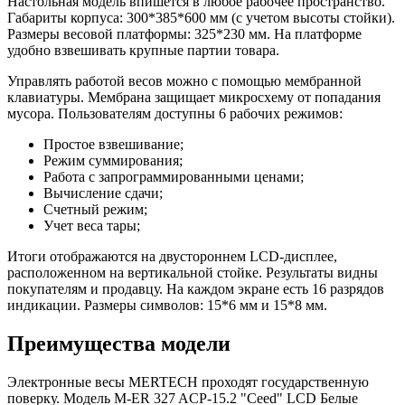
Настольная модель впишется в любое рабочее пространство.
Габариты корпуса: 300*385*600 мм (с учетом высоты стойки).
Размеры весовой платформы: 325*230 мм. На платформе
удобно взвешивать крупные партии товара.
Управлять работой весов можно с помощью мембранной
клавиатуры. Мембрана защищает микросхему от попадания
мусора. Пользователям доступны 6 рабочих режимов:
Простое взвешивание;
Режим суммирования;
Работа с запрограммированными ценами;
Вычисление сдачи;
Счетный режим;
Учет веса тары;
Итоги отображаются на двустороннем LCD-дисплее,
расположенном на вертикальной стойке. Результаты видны
покупателям и продавцу. На каждом экране есть 16 разрядов
индикации. Размеры символов: 15*6 мм и 15*8 мм.
Преимущества модели
Электронные весы MERTECH проходят государственную
поверку. Модель M-ER 327 ACP-15.2 "Ceed" LCD Белые