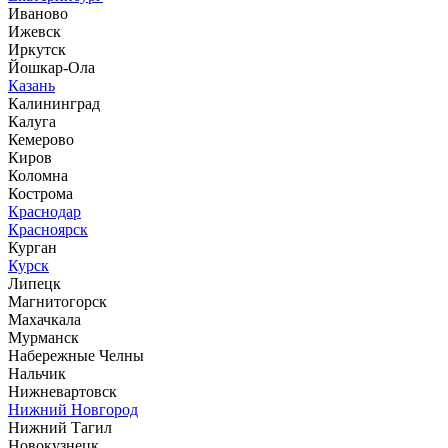
Иваново
Ижевск
Иркутск
Йошкар-Ола
Казань
Калининград
Калуга
Кемерово
Киров
Коломна
Кострома
Краснодар
Красноярск
Курган
Курск
Липецк
Магнитогорск
Махачкала
Мурманск
Набережные Челны
Нальчик
Нижневартовск
Нижний Новгород
Нижний Тагил
Новокузнецк