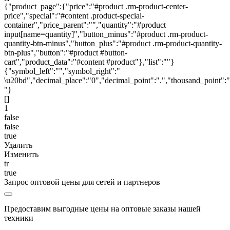
{"product_page":{"price":"#product .rm-product-center-
price","special":"#content .product-special-
container","price_parent":"","quantity":"#product
input[name=quantity]","button_minus":"#product .rm-product-
quantity-btn-minus","button_plus":"#product .rm-product-quantity-
btn-plus","button":"#product #button-
cart","product_data":"#content #product"},"list":""}
{"symbol_left":"","symbol_right":"
\u20bd","decimal_place":"0","decimal_point":".","thousand_point":"
"}
[]
1
false
false
true
Удалить
Изменить
tr
true
Запрос оптовой цены для сетей и партнеров
Предоставим выгодные цены на оптовые заказы нашей
техники