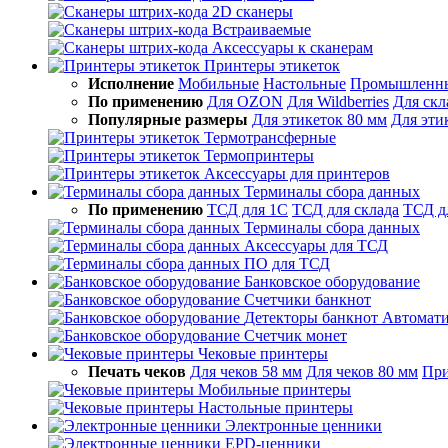
2D сканеры
Встраиваемые
Аксессуары к сканерам
Принтеры этикеток
Исполнение
Мобильные
Настольные
Промышленн
По применению
Для OZON
Для Wildberries
Для скл
Популярные размеры
Для этикеток 80 мм
Для эти
Термотрансферные
Термопринтеры
Аксессуары для принтеров
Терминалы сбора данных
По применению
ТСД для 1С
ТСД для склада
ТСД д
Терминалы сбора данных
Аксессуары для ТСД
ПО для ТСД
Банковское оборудование
Счетчики банкнот
Детекторы банкнот
Автомати
Счетчик монет
Чековые принтеры
Печать чеков
Для чеков 58 мм
Для чеков 80 мм
При
Мобильные принтеры
Настольные принтеры
Электронные ценники
EPD-ценники