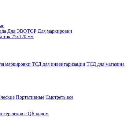
ые
ада
Для ЭВОТОР
Для маркировки
кеток 75х120 мм
ля маркировки
ТСД для инвентаризации
ТСД для магазина
ческие
Портативные
Смотреть все
нтер чеков с QR кодом