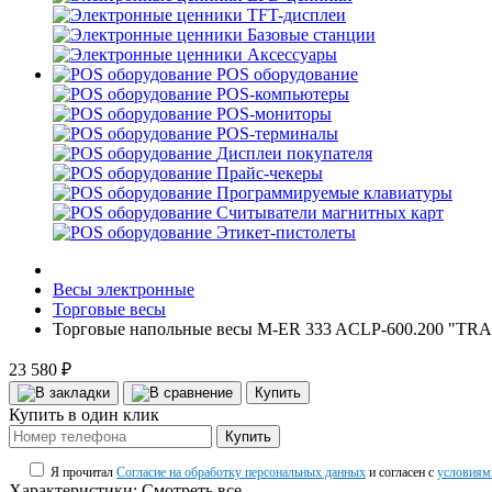
TFT-дисплеи
Базовые станции
Аксессуары
POS оборудование
POS-компьютеры
POS-мониторы
POS-терминалы
Дисплеи покупателя
Прайс-чекеры
Программируемые клавиатуры
Считыватели магнитных карт
Этикет-пистолеты
Весы электронные
Торговые весы
Торговые напольные весы M-ER 333 ACLP-600.200 "TRA
23 580 ₽
Купить
Купить в один клик
Купить
Я прочитал
Согласие на обработку персональных данных
и согласен с
условиям
Характеристики:
Смотреть все