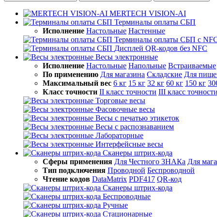
MERTECH VISION-AI
Терминалы оплаты СБП
Исполнение
Настольные
Настенные
Терминалы оплаты СБП с NF
Дисплей QR-кодов без NFC
Весы электронные
Исполнение
Настольные
Напольные
Встраиваемые
По применению
Для магазина
Складские
Для пище
Максимальный вес
6 кг
15 кг
32 кг
60 кг
150 кг
30
Класс точности
II класс точности
III класс точност
Торговые весы
Фасовочные весы
Весы с печатью этикеток
Весы с распознаванием
Лабораторные
Интерфейсные весы
Сканеры штрих-кода
Сферы применения
Для Честного ЗНАКа
Для маг
Тип подключения
Проводной
Беспроводной
Чтение кодов
DataMatrix
PDF417
QR-код
Сканеры штрих-кода
Беспроводные
Ручные
Стационарные