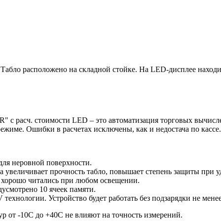
 Табло расположено на складной стойке. На LED-дисплее находи
 с расч. стоимости LED – это автоматизация торговых вычисле
ежиме. Ошибки в расчетах исключены, как и недостача по кассе.
для неровной поверхности.
а увеличивает прочность табло, повышает степень защиты при у
 хорошо читались при любом освещении.
усмотрено 10 ячеек памяти.
ехнологии. Устройство будет работать без подзарядки не менее
р от -10С до +40С не влияют на точность измерений.