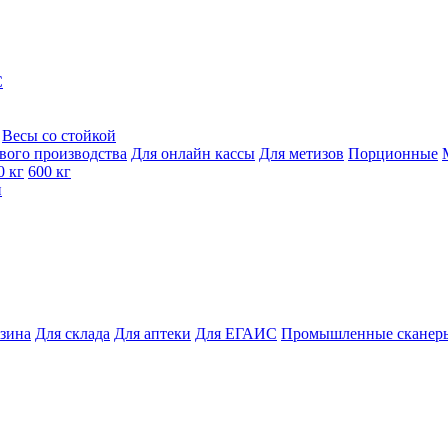
C
Весы со стойкой
вого производства
Для онлайн кассы
Для метизов
Порционные
0 кг
600 кг
и
азина
Для склада
Для аптеки
Для ЕГАИС
Промышленные сканер