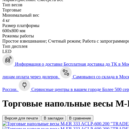
Тип весов
Торговые
Минимальный вес
4 кг
Размер платформы
600х800 мм
Режимы работы
Простое взвешивание; Счетный режим; Работа с запрограммир
Тип дисплея
LED
Информация о доставке
Бесплатная доставка до ТК в Мо
лицам оплата через дилеров.
Самовывоз со склада в Мос
России.
Сервисные центры в вашем городе
Более 500 се
Торговые напольные весы M-
Версия для печати
В закладки
В сравнение