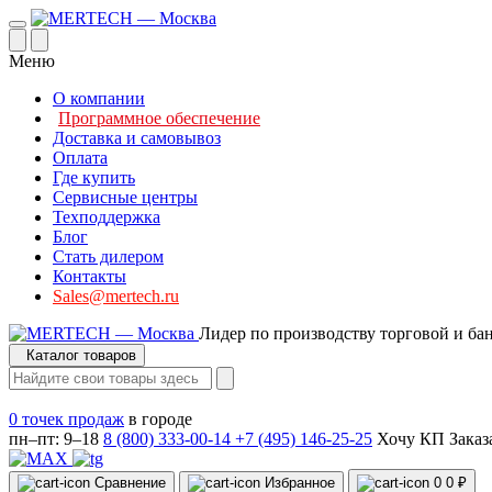
Меню
О компании
Программное обеспечение
Доставка и самовывоз
Оплата
Где купить
Сервисные центры
Техподдержка
Блог
Стать дилером
Контакты
Sales@mertech.ru
Лидер по производству торговой и ба
Каталог товаров
0 точек продаж
в городе
пн–пт: 9–18
8 (800) 333-00-14
+7 (495) 146-25-25
Хочу КП
Заказ
Сравнение
Избранное
0
0 ₽