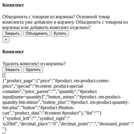
Комплект
Объединить с товаром из корзины?
Основной товар
комплекта уже добавлен в корзину. Объединить с товаром из
корзины или добавить комплект отдельно?
Закрыть
Объединить
Купить
×
Комплект
Удалить комплект из корзины?
Закрыть
Удалить
[]
{"product_page":{"price":"#product .rm-product-center-
price","special":"#content .product-special-
container","price_parent":"","quantity":"#product
input[name=quantity]","button_minus":"#product .rm-product-
quantity-btn-minus","button_plus":"#product .rm-product-quantity-
btn-plus","button":"#product #button-
cart","product_data":"#content #product"},"list":""}
{"symbol_left":"","symbol_right":"
\u20bd","decimal_place":"0","decimal_point":".","thousand_point":"
"}