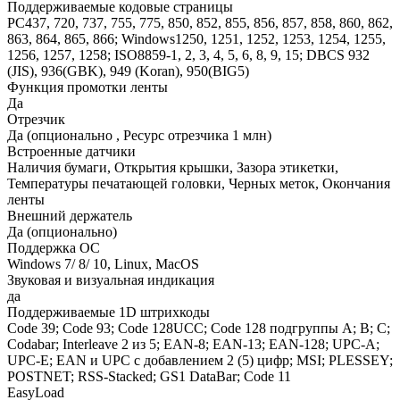
Поддерживаемые кодовые страницы
PC437, 720, 737, 755, 775, 850, 852, 855, 856, 857, 858, 860, 862,
863, 864, 865, 866; Windows1250, 1251, 1252, 1253, 1254, 1255,
1256, 1257, 1258; ISO8859-1, 2, 3, 4, 5, 6, 8, 9, 15; DBCS 932
(JIS), 936(GBK), 949 (Koran), 950(BIG5)
Функция промотки ленты
Да
Отрезчик
Да (опционально , Ресурс отрезчика 1 млн)
Встроенные датчики
Наличия бумаги, Открытия крышки, Зазора этикетки,
Температуры печатающей головки, Черных меток, Окончания
ленты
Внешний держатель
Да (опционально)
Поддержка ОС
Windows 7/ 8/ 10, Linux, MacOS
Звуковая и визуальная индикация
да
Поддерживаемые 1D штрихкоды
Code 39; Code 93; Code 128UCC; Code 128 подгруппы A; B; C;
Codabar; Interleave 2 из 5; EAN-8; EAN-13; EAN-128; UPC-A;
UPC-E; EAN и UPC с добавлением 2 (5) цифр; MSI; PLESSEY;
POSTNET; RSS-Stacked; GS1 DataBar; Code 11
EasyLoad