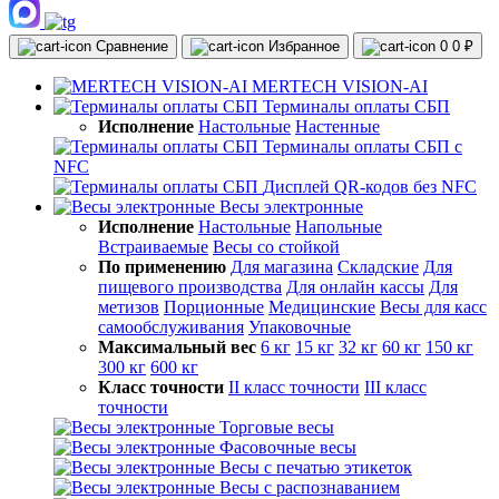
Сравнение
Избранное
0
0 ₽
MERTECH VISION-AI
Терминалы оплаты СБП
Исполнение
Настольные
Настенные
Терминалы оплаты СБП с
NFC
Дисплей QR-кодов без NFC
Весы электронные
Исполнение
Настольные
Напольные
Встраиваемые
Весы со стойкой
По применению
Для магазина
Складские
Для
пищевого производства
Для онлайн кассы
Для
метизов
Порционные
Медицинские
Весы для касс
самообслуживания
Упаковочные
Максимальный вес
6 кг
15 кг
32 кг
60 кг
150 кг
300 кг
600 кг
Класс точности
II класс точности
III класс
точности
Торговые весы
Фасовочные весы
Весы с печатью этикеток
Весы с распознаванием