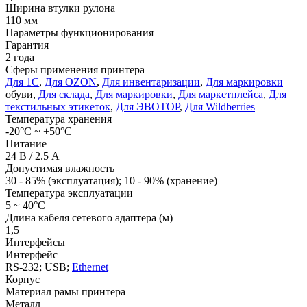
Ширина втулки рулона
110 мм
Параметры функционирования
Гарантия
2 года
Сферы применения принтера
Для 1С
,
Для OZON
,
Для инвентаризации
,
Для маркировки
обуви,
Для склада
,
Для маркировки
,
Для маркетплейса
,
Для
текстильных этикеток
,
Для ЭВОТОР
,
Для Wildberries
Температура хранения
-20°С ~ +50°С
Питание
24 В / 2.5 А
Допустимая влажность
30 - 85% (эксплуатация); 10 - 90% (хранение)
Температура эксплуатации
5 ~ 40°C
Длина кабеля сетевого адаптера (м)
1,5
Интерфейсы
Интерфейс
RS-232; USB;
Ethernet
Корпус
Материал рамы принтера
Металл