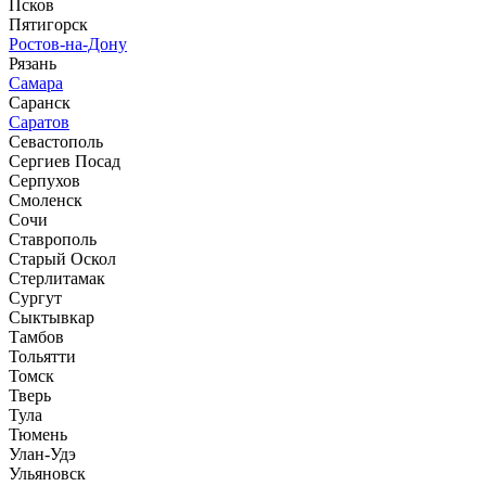
Псков
Пятигорск
Ростов-на-Дону
Рязань
Самара
Саранск
Саратов
Севастополь
Сергиев Посад
Серпухов
Смоленск
Сочи
Ставрополь
Старый Оскол
Стерлитамак
Сургут
Сыктывкар
Тамбов
Тольятти
Томск
Тверь
Тула
Тюмень
Улан-Удэ
Ульяновск