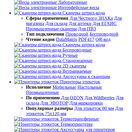
Лабораторные
Интерфейсные весы
Сканеры штрих-кода
Сферы применения
Для Честного ЗНАКа
Для
магазина
Для склада
Для аптеки
Для ЕГАИС
Промышленные сканеры
Для ПВЗ
Тип подключения
Проводной
Беспроводной
Чтение кодов
DataMatrix
PDF417
QR-код
Сканеры штрих-кода
Беспроводные
Ручные
Стационарные
2D сканеры
Встраиваемые
Аксессуары к сканерам
Принтеры этикеток
Исполнение
Мобильные
Настольные
Промышленные
По применению
Для OZON
Для Wildberries
Для
склада
Для ЭВОТОР
Для маркировки
Популярные размеры
Для этикеток 80 мм
Для
этикеток 75х120 мм
Термотрансферные
Термопринтеры
Аксессуары для принтеров