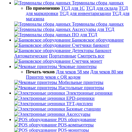
Терминалы сбора данных
По применению
ТСД для 1С
ТСД для склада
ТСД
для маркировки
ТСД для инвентаризации
ТСД для
магазина
Терминалы сбора данных
Аксессуары для ТСД
ПО для ТСД
Банковское оборудование
Счетчики банкнот
Детекторы банкнот
Автоматические
Портативные
Смотреть все
Счетчик монет
Чековые принтеры
Печать чеков
Для чеков 58 мм
Для чеков 80 мм
Принтер чеков с QR кодом
Мобильные принтеры
Настольные принтеры
Электронные ценники
EPD-ценники
TFT-дисплеи
Базовые станции
Аксессуары
POS оборудование
POS-компьютеры
POS-мониторы