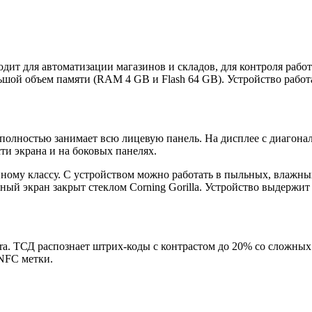
 для автоматизации магазинов и складов, для контроля работы
ой объем памяти (RAM 4 GB и Flash 64 GB). Устройство работае
олностью занимает всю лицевую панель. На дисплее с диагонал
и экрана и на боковых панелях.
нному классу. С устройством можно работать в пыльных, влажн
й экран закрыт стеклом Corning Gorilla. Устройство выдержит п
ra. ТСД распознает штрих-коды с контрастом до 20% со сложных
 NFC метки.