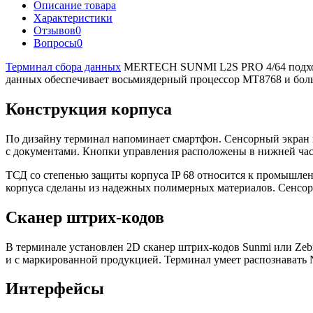
Описание товара
Характеристики
Отзывов
0
Вопросы
0
Терминал сбора данных
MERTECH SUNMI L2S PRO 4/64 подходит
данных обеспечивает восьмиядерный процессор MT8768 и больш
Конструкция корпуса
По дизайну терминал напоминает смартфон. Сенсорный экран п
с документами. Кнопки управления расположены в нижней част
ТСД со степенью защиты корпуса IP 68 относится к промышле
корпуса сделаны из надежных полимерных материалов. Сенсорны
Сканер штрих-кодов
В терминале установлен 2D сканер штрих-кодов Sunmi или Zeb
и с маркированной продукцией. Терминал умеет распознавать
Интерфейсы