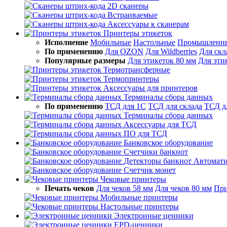
2D сканеры
Встраиваемые
Аксессуары к сканерам
Принтеры этикеток
Исполнение
Мобильные
Настольные
Промышленн
По применению
Для OZON
Для Wildberries
Для скл
Популярные размеры
Для этикеток 80 мм
Для эти
Термотрансферные
Термопринтеры
Аксессуары для принтеров
Терминалы сбора данных
По применению
ТСД для 1С
ТСД для склада
ТСД д
Терминалы сбора данных
Аксессуары для ТСД
ПО для ТСД
Банковское оборудование
Счетчики банкнот
Детекторы банкнот
Автомати
Счетчик монет
Чековые принтеры
Печать чеков
Для чеков 58 мм
Для чеков 80 мм
При
Мобильные принтеры
Настольные принтеры
Электронные ценники
EPD-ценники