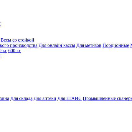
C
Весы со стойкой
вого производства
Для онлайн кассы
Для метизов
Порционные
0 кг
600 кг
и
азина
Для склада
Для аптеки
Для ЕГАИС
Промышленные сканер