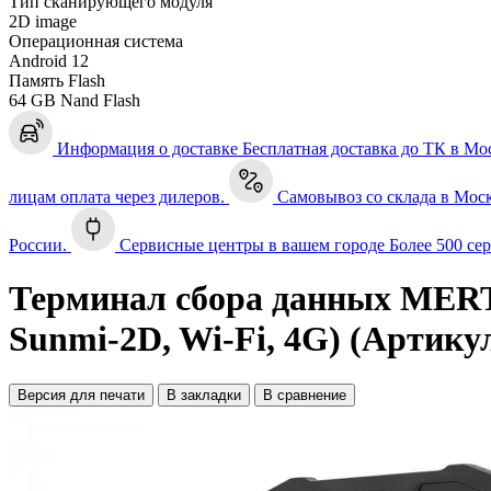
Тип сканирующего модуля
2D image
Операционная система
Android 12
Память Flash
64 GB Nand Flash
Информация о доставке
Бесплатная доставка до ТК в Мо
лицам оплата через дилеров.
Самовывоз со склада в Мос
России.
Сервисные центры в вашем городе
Более 500 се
Терминал сбора данных MERTE
Sunmi-2D, Wi-Fi, 4G) (Артикул
Версия для печати
В закладки
В сравнение