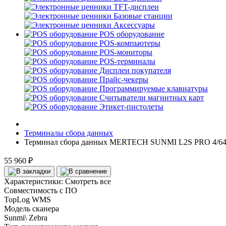
TFT-дисплеи
Базовые станции
Аксессуары
POS оборудование
POS-компьютеры
POS-мониторы
POS-терминалы
Дисплеи покупателя
Прайс-чекеры
Программируемые клавиатуры
Считыватели магнитных карт
Этикет-пистолеты
Терминалы сбора данных
Терминал сбора данных MERTECH SUNMI L2S PRO 4/64 (An
55 960 ₽
Характеристики:
Смотреть все
Совместимость с ПО
TopLog WMS
Модель сканера
Sunmi\ Zebra