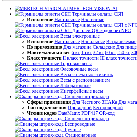
MERTECH VISION-AI
Терминалы оплаты СБП
Исполнение
Настольные
Настенные
Терминалы оплаты СБП с NF
Дисплей QR-кодов без NFC
Весы электронные
Исполнение
Настольные
Напольные
Встраиваемые
По применению
Для магазина
Складские
Для пище
Максимальный вес
6 кг
15 кг
32 кг
60 кг
150 кг
30
Класс точности
II класс точности
III класс точност
Торговые весы
Фасовочные весы
Весы с печатью этикеток
Весы с распознаванием
Лабораторные
Интерфейсные весы
Сканеры штрих-кода
Сферы применения
Для Честного ЗНАКа
Для маг
Тип подключения
Проводной
Беспроводной
Чтение кодов
DataMatrix
PDF417
QR-код
Сканеры штрих-кода
Беспроводные
Ручные
Стационарные