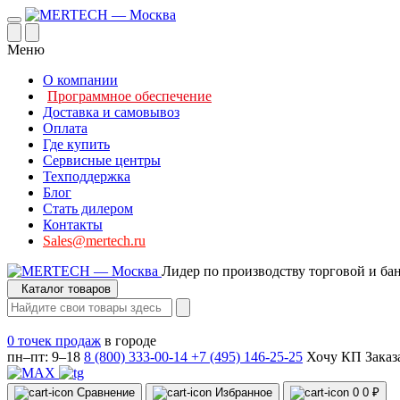
Меню
О компании
Программное обеспечение
Доставка и самовывоз
Оплата
Где купить
Сервисные центры
Техподдержка
Блог
Стать дилером
Контакты
Sales@mertech.ru
Лидер по производству торговой и ба
Каталог товаров
0 точек продаж
в городе
пн–пт: 9–18
8 (800) 333-00-14
+7 (495) 146-25-25
Хочу КП
Заказ
Сравнение
Избранное
0
0 ₽