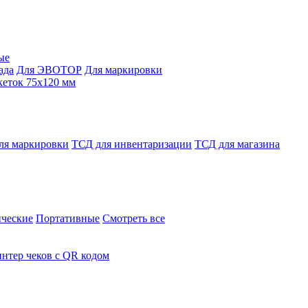
ые
ада
Для ЭВОТОР
Для маркировки
кеток 75х120 мм
ля маркировки
ТСД для инвентаризации
ТСД для магазина
ческие
Портативные
Смотреть все
нтер чеков с QR кодом