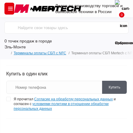
Лидер по производству торговой и
банковской техники в России
0
0 точек продаж
в городе
Сравнени
Избранно
Эль-Монте
Терминалы оплаты СБП с NFC
Терминал оплаты СБП Mertech с NF
Купить в один клик
Купить
Я прочитал
Согласие на обработку персональных данных
и
согласен с
условиями политики в отношении обработки
персональных данных