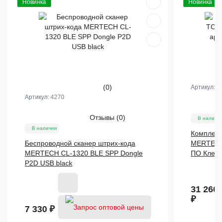
Новинка
Новинка
(0)
Артикул:
M
Артикул:
4270
Отзывы
(0)
В наличи
В наличии
Комплект
Беспроводной сканер штрих-кода
MERTECH 
MERTECH CL-1320 BLE SPP Dongle
ПО Клев
P2D USB black
31 260
₽
7 330 ₽