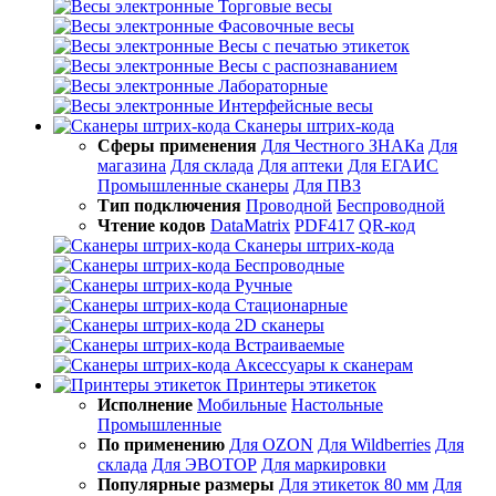
Торговые весы
Фасовочные весы
Весы с печатью этикеток
Весы с распознаванием
Лабораторные
Интерфейсные весы
Сканеры штрих-кода
Сферы применения
Для Честного ЗНАКа
Для
магазина
Для склада
Для аптеки
Для ЕГАИС
Промышленные сканеры
Для ПВЗ
Тип подключения
Проводной
Беспроводной
Чтение кодов
DataMatrix
PDF417
QR-код
Сканеры штрих-кода
Беспроводные
Ручные
Стационарные
2D сканеры
Встраиваемые
Аксессуары к сканерам
Принтеры этикеток
Исполнение
Мобильные
Настольные
Промышленные
По применению
Для OZON
Для Wildberries
Для
склада
Для ЭВОТОР
Для маркировки
Популярные размеры
Для этикеток 80 мм
Для