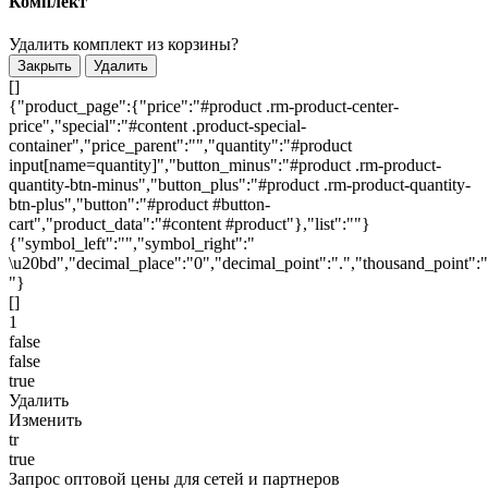
Комплект
Удалить комплект из корзины?
Закрыть
Удалить
[]
{"product_page":{"price":"#product .rm-product-center-
price","special":"#content .product-special-
container","price_parent":"","quantity":"#product
input[name=quantity]","button_minus":"#product .rm-product-
quantity-btn-minus","button_plus":"#product .rm-product-quantity-
btn-plus","button":"#product #button-
cart","product_data":"#content #product"},"list":""}
{"symbol_left":"","symbol_right":"
\u20bd","decimal_place":"0","decimal_point":".","thousand_point":"
"}
[]
1
false
false
true
Удалить
Изменить
tr
true
Запрос оптовой цены для сетей и партнеров