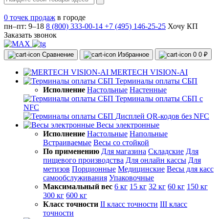
0 точек продаж
в городе
пн–пт: 9–18
8 (800) 333-00-14
+7 (495) 146-25-25
Хочу КП
Заказать звонок
Сравнение
Избранное
0
0 ₽
MERTECH VISION-AI
Терминалы оплаты СБП
Исполнение
Настольные
Настенные
Терминалы оплаты СБП с
NFC
Дисплей QR-кодов без NFC
Весы электронные
Исполнение
Настольные
Напольные
Встраиваемые
Весы со стойкой
По применению
Для магазина
Складские
Для
пищевого производства
Для онлайн кассы
Для
метизов
Порционные
Медицинские
Весы для касс
самообслуживания
Упаковочные
Максимальный вес
6 кг
15 кг
32 кг
60 кг
150 кг
300 кг
600 кг
Класс точности
II класс точности
III класс
точности