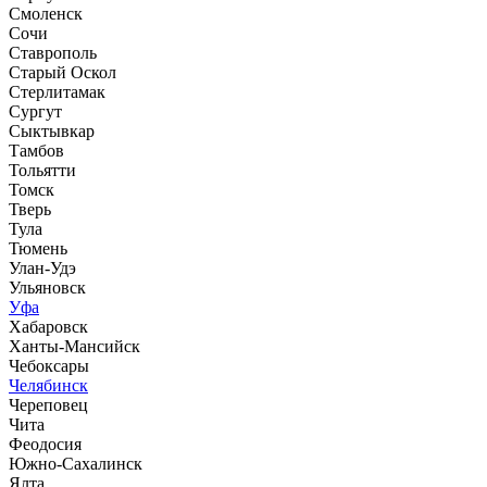
Смоленск
Сочи
Ставрополь
Старый Оскол
Стерлитамак
Сургут
Сыктывкар
Тамбов
Тольятти
Томск
Тверь
Тула
Тюмень
Улан-Удэ
Ульяновск
Уфа
Хабаровск
Ханты-Мансийск
Чебоксары
Челябинск
Череповец
Чита
Феодосия
Южно-Сахалинск
Ялта