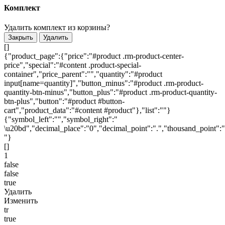
Комплект
Удалить комплект из корзины?
Закрыть
Удалить
[]
{"product_page":{"price":"#product .rm-product-center-
price","special":"#content .product-special-
container","price_parent":"","quantity":"#product
input[name=quantity]","button_minus":"#product .rm-product-
quantity-btn-minus","button_plus":"#product .rm-product-quantity-
btn-plus","button":"#product #button-
cart","product_data":"#content #product"},"list":""}
{"symbol_left":"","symbol_right":"
\u20bd","decimal_place":"0","decimal_point":".","thousand_point":"
"}
[]
1
false
false
true
Удалить
Изменить
tr
true