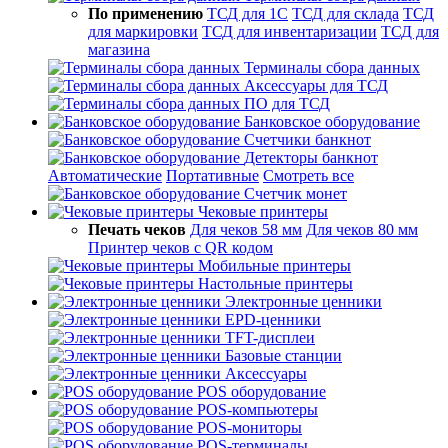
По применению
ТСД для 1С
ТСД для склада
ТСД
для маркировки
ТСД для инвентаризации
ТСД для
магазина
Терминалы сбора данных
Аксессуары для ТСД
ПО для ТСД
Банковское оборудование
Счетчики банкнот
Детекторы банкнот
Автоматические
Портативные
Смотреть все
Счетчик монет
Чековые принтеры
Печать чеков
Для чеков 58 мм
Для чеков 80 мм
Принтер чеков с QR кодом
Мобильные принтеры
Настольные принтеры
Электронные ценники
EPD-ценники
TFT-дисплеи
Базовые станции
Аксессуары
POS оборудование
POS-компьютеры
POS-мониторы
POS-терминалы