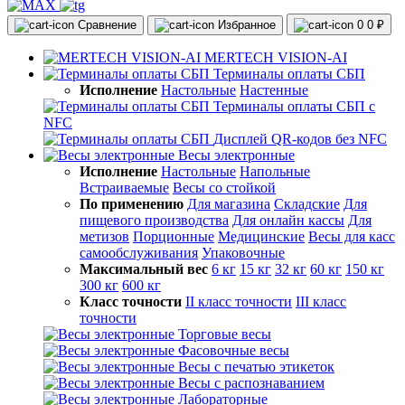
Сравнение
Избранное
0
0 ₽
MERTECH VISION-AI
Терминалы оплаты СБП
Исполнение
Настольные
Настенные
Терминалы оплаты СБП с
NFC
Дисплей QR-кодов без NFC
Весы электронные
Исполнение
Настольные
Напольные
Встраиваемые
Весы со стойкой
По применению
Для магазина
Складские
Для
пищевого производства
Для онлайн кассы
Для
метизов
Порционные
Медицинские
Весы для касс
самообслуживания
Упаковочные
Максимальный вес
6 кг
15 кг
32 кг
60 кг
150 кг
300 кг
600 кг
Класс точности
II класс точности
III класс
точности
Торговые весы
Фасовочные весы
Весы с печатью этикеток
Весы с распознаванием
Лабораторные