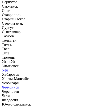
Серпухов
Смоленск
Сочи
Ставрополь
Старый Оскол
Стерлитамак
Сургут
Сыктывкар
Тамбов
Тольятти
Томск
Тверь
Тула
Тюмень
Улан-Удэ
Ульяновск
Уфа
Хабаровск
Ханты-Мансийск
Чебоксары
Челябинск
Череповец
Чита
Феодосия
Южно-Сахалинск