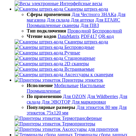
Интерфейсные весы
Сканеры штрих-кода
Сферы применения
Для Честного ЗНАКа
Для
магазина
Для склада
Для аптеки
Для ЕГАИС
Промышленные сканеры
Для ПВЗ
Тип подключения
Проводной
Беспроводной
Чтение кодов
DataMatrix
PDF417
QR-код
Сканеры штрих-кода
Беспроводные
Ручные
Стационарные
2D сканеры
Встраиваемые
Аксессуары к сканерам
Принтеры этикеток
Исполнение
Мобильные
Настольные
Промышленные
По применению
Для OZON
Для Wildberries
Для
склада
Для ЭВОТОР
Для маркировки
Популярные размеры
Для этикеток 80 мм
Для
этикеток 75х120 мм
Термотрансферные
Термопринтеры
Аксессуары для принтеров
Терминалы сбора данных