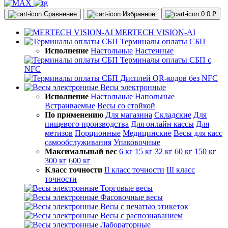
Сравнение
Избранное
0
0 ₽
MERTECH VISION-AI
Терминалы оплаты СБП
Исполнение
Настольные
Настенные
Терминалы оплаты СБП с
NFC
Дисплей QR-кодов без NFC
Весы электронные
Исполнение
Настольные
Напольные
Встраиваемые
Весы со стойкой
По применению
Для магазина
Складские
Для
пищевого производства
Для онлайн кассы
Для
метизов
Порционные
Медицинские
Весы для касс
самообслуживания
Упаковочные
Максимальный вес
6 кг
15 кг
32 кг
60 кг
150 кг
300 кг
600 кг
Класс точности
II класс точности
III класс
точности
Торговые весы
Фасовочные весы
Весы с печатью этикеток
Весы с распознаванием
Лабораторные