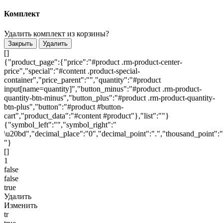
Комплект
Удалить комплект из корзины?
Закрыть
Удалить
[]
{"product_page":{"price":"#product .rm-product-center-
price","special":"#content .product-special-
container","price_parent":"","quantity":"#product
input[name=quantity]","button_minus":"#product .rm-product-
quantity-btn-minus","button_plus":"#product .rm-product-quantity-
btn-plus","button":"#product #button-
cart","product_data":"#content #product"},"list":""}
{"symbol_left":"","symbol_right":"
\u20bd","decimal_place":"0","decimal_point":".","thousand_point":"
"}
[]
1
false
false
true
Удалить
Изменить
tr