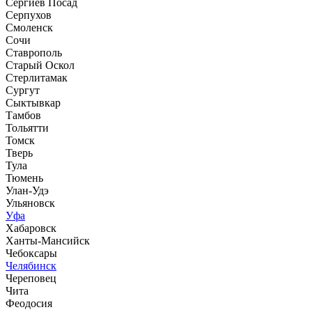
Сергиев Посад
Серпухов
Смоленск
Сочи
Ставрополь
Старый Оскол
Стерлитамак
Сургут
Сыктывкар
Тамбов
Тольятти
Томск
Тверь
Тула
Тюмень
Улан-Удэ
Ульяновск
Уфа
Хабаровск
Ханты-Мансийск
Чебоксары
Челябинск
Череповец
Чита
Феодосия