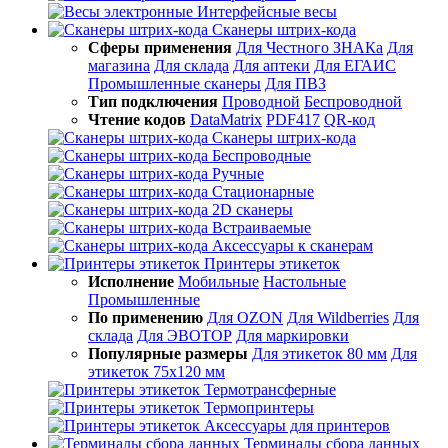
Интерфейсные весы
Сканеры штрих-кода
Сферы применения
Для Честного ЗНАКа
Для
магазина
Для склада
Для аптеки
Для ЕГАИС
Промышленные сканеры
Для ПВЗ
Тип подключения
Проводной
Беспроводной
Чтение кодов
DataMatrix
PDF417
QR-код
Сканеры штрих-кода
Беспроводные
Ручные
Стационарные
2D сканеры
Встраиваемые
Аксессуары к сканерам
Принтеры этикеток
Исполнение
Мобильные
Настольные
Промышленные
По применению
Для OZON
Для Wildberries
Для
склада
Для ЭВОТОР
Для маркировки
Популярные размеры
Для этикеток 80 мм
Для
этикеток 75х120 мм
Термотрансферные
Термопринтеры
Аксессуары для принтеров
Терминалы сбора данных