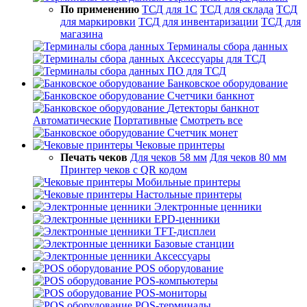
По применению
ТСД для 1С
ТСД для склада
ТСД
для маркировки
ТСД для инвентаризации
ТСД для
магазина
Терминалы сбора данных
Аксессуары для ТСД
ПО для ТСД
Банковское оборудование
Счетчики банкнот
Детекторы банкнот
Автоматические
Портативные
Смотреть все
Счетчик монет
Чековые принтеры
Печать чеков
Для чеков 58 мм
Для чеков 80 мм
Принтер чеков с QR кодом
Мобильные принтеры
Настольные принтеры
Электронные ценники
EPD-ценники
TFT-дисплеи
Базовые станции
Аксессуары
POS оборудование
POS-компьютеры
POS-мониторы
POS-терминалы