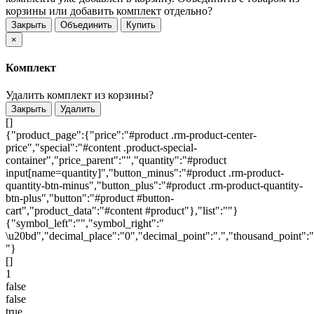
корзины или добавить комплект отдельно?
Закрыть
Объединить
Купить
×
Комплект
Удалить комплект из корзины?
Закрыть
Удалить
[]
{"product_page":{"price":"#product .rm-product-center-
price","special":"#content .product-special-
container","price_parent":"","quantity":"#product
input[name=quantity]","button_minus":"#product .rm-product-
quantity-btn-minus","button_plus":"#product .rm-product-quantity-
btn-plus","button":"#product #button-
cart","product_data":"#content #product"},"list":""}
{"symbol_left":"","symbol_right":"
\u20bd","decimal_place":"0","decimal_point":".","thousand_point":"
"}
[]
1
false
false
true