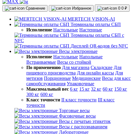
Сравнение
Избранное
0
0 ₽
MERTECH VISION-AI
Терминалы оплаты СБП
Исполнение
Настольные
Настенные
Терминалы оплаты СБП с
NFC
Дисплей QR-кодов без NFC
Весы электронные
Исполнение
Настольные
Напольные
Встраиваемые
Весы со стойкой
По применению
Для магазина
Складские
Для
пищевого производства
Для онлайн кассы
Для
метизов
Порционные
Медицинские
Весы для касс
самообслуживания
Упаковочные
Максимальный вес
6 кг
15 кг
32 кг
60 кг
150 кг
300 кг
600 кг
Класс точности
II класс точности
III класс
точности
Торговые весы
Фасовочные весы
Весы с печатью этикеток
Весы с распознаванием
Лабораторные