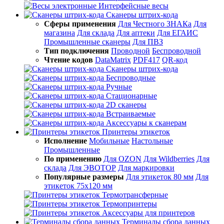
Интерфейсные весы
Сканеры штрих-кода
Сферы применения
Для Честного ЗНАКа
Для
магазина
Для склада
Для аптеки
Для ЕГАИС
Промышленные сканеры
Для ПВЗ
Тип подключения
Проводной
Беспроводной
Чтение кодов
DataMatrix
PDF417
QR-код
Сканеры штрих-кода
Беспроводные
Ручные
Стационарные
2D сканеры
Встраиваемые
Аксессуары к сканерам
Принтеры этикеток
Исполнение
Мобильные
Настольные
Промышленные
По применению
Для OZON
Для Wildberries
Для
склада
Для ЭВОТОР
Для маркировки
Популярные размеры
Для этикеток 80 мм
Для
этикеток 75х120 мм
Термотрансферные
Термопринтеры
Аксессуары для принтеров
Терминалы сбора данных