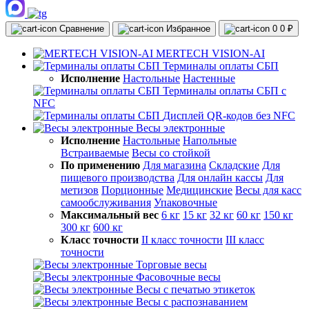
Сравнение
Избранное
0
0 ₽
MERTECH VISION-AI
Терминалы оплаты СБП
Исполнение
Настольные
Настенные
Терминалы оплаты СБП с
NFC
Дисплей QR-кодов без NFC
Весы электронные
Исполнение
Настольные
Напольные
Встраиваемые
Весы со стойкой
По применению
Для магазина
Складские
Для
пищевого производства
Для онлайн кассы
Для
метизов
Порционные
Медицинские
Весы для касс
самообслуживания
Упаковочные
Максимальный вес
6 кг
15 кг
32 кг
60 кг
150 кг
300 кг
600 кг
Класс точности
II класс точности
III класс
точности
Торговые весы
Фасовочные весы
Весы с печатью этикеток
Весы с распознаванием