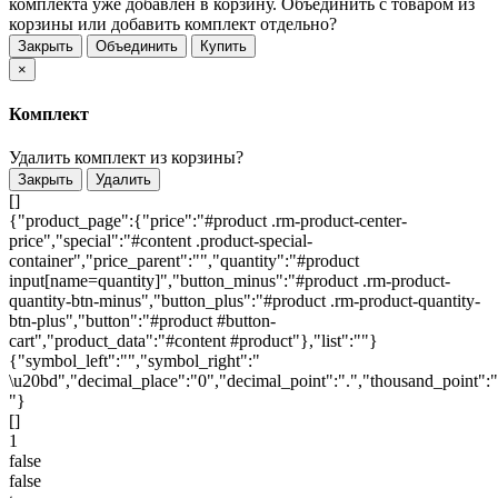
комплекта уже добавлен в корзину. Объединить с товаром из
корзины или добавить комплект отдельно?
Закрыть
Объединить
Купить
×
Комплект
Удалить комплект из корзины?
Закрыть
Удалить
[]
{"product_page":{"price":"#product .rm-product-center-
price","special":"#content .product-special-
container","price_parent":"","quantity":"#product
input[name=quantity]","button_minus":"#product .rm-product-
quantity-btn-minus","button_plus":"#product .rm-product-quantity-
btn-plus","button":"#product #button-
cart","product_data":"#content #product"},"list":""}
{"symbol_left":"","symbol_right":"
\u20bd","decimal_place":"0","decimal_point":".","thousand_point":"
"}
[]
1
false
false