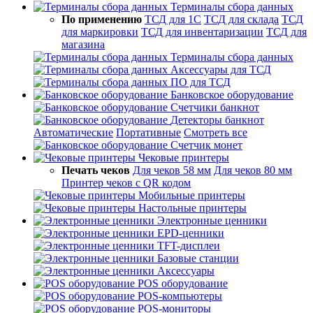
Терминалы сбора данных
По применению
ТСД для 1С
ТСД для склада
ТСД
для маркировки
ТСД для инвентаризации
ТСД для
магазина
Терминалы сбора данных
Аксессуары для ТСД
ПО для ТСД
Банковское оборудование
Счетчики банкнот
Детекторы банкнот
Автоматические
Портативные
Смотреть все
Счетчик монет
Чековые принтеры
Печать чеков
Для чеков 58 мм
Для чеков 80 мм
Принтер чеков с QR кодом
Мобильные принтеры
Настольные принтеры
Электронные ценники
EPD-ценники
TFT-дисплеи
Базовые станции
Аксессуары
POS оборудование
POS-компьютеры
POS-мониторы