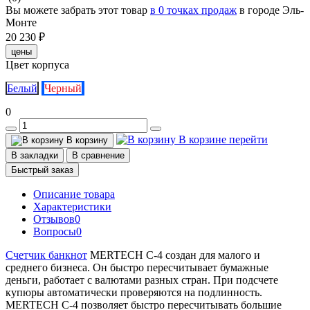
Вы можете забрать этот товар
в 0 точках продаж
в городе Эль-
Монте
20 230 ₽
цены
Цвет корпуса
Белый
Черный
0
В корзине
перейти
В корзину
В закладки
В сравнение
Быстрый заказ
Описание товара
Характеристики
Отзывов
0
Вопросы
0
Счетчик банкнот
MERTECH С-4 создан для малого и
среднего бизнеса. Он быстро пересчитывает бумажные
деньги, работает с валютами разных стран. При подсчете
купюры автоматически проверяются на подлинность.
MERTECH С-4 позволяет быстро пересчитывать большие