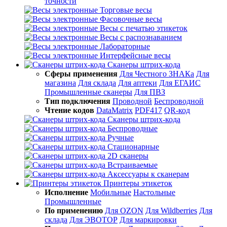
точности
Торговые весы
Фасовочные весы
Весы с печатью этикеток
Весы с распознаванием
Лабораторные
Интерфейсные весы
Сканеры штрих-кода
Сферы применения
Для Честного ЗНАКа
Для
магазина
Для склада
Для аптеки
Для ЕГАИС
Промышленные сканеры
Для ПВЗ
Тип подключения
Проводной
Беспроводной
Чтение кодов
DataMatrix
PDF417
QR-код
Сканеры штрих-кода
Беспроводные
Ручные
Стационарные
2D сканеры
Встраиваемые
Аксессуары к сканерам
Принтеры этикеток
Исполнение
Мобильные
Настольные
Промышленные
По применению
Для OZON
Для Wildberries
Для
склада
Для ЭВОТОР
Для маркировки