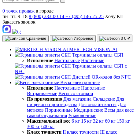
0 точек продаж
в городе
пн–пт: 9–18
8 (800) 333-00-14
+7 (495) 146-25-25
Хочу КП
Заказать звонок
Сравнение
Избранное
0
0 ₽
MERTECH VISION-AI
Терминалы оплаты СБП
Исполнение
Настольные
Настенные
Терминалы оплаты СБП с
NFC
Дисплей QR-кодов без NFC
Весы электронные
Исполнение
Настольные
Напольные
Встраиваемые
Весы со стойкой
По применению
Для магазина
Складские
Для
пищевого производства
Для онлайн кассы
Для
метизов
Порционные
Медицинские
Весы для касс
самообслуживания
Упаковочные
Максимальный вес
6 кг
15 кг
32 кг
60 кг
150 кг
300 кг
600 кг
Класс точности
II класс точности
III класс