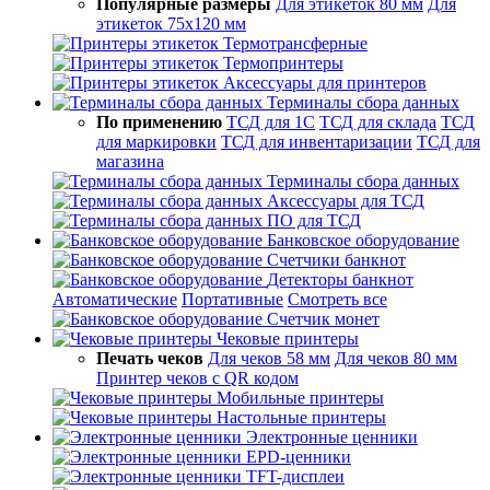
Популярные размеры
Для этикеток 80 мм
Для
этикеток 75х120 мм
Термотрансферные
Термопринтеры
Аксессуары для принтеров
Терминалы сбора данных
По применению
ТСД для 1С
ТСД для склада
ТСД
для маркировки
ТСД для инвентаризации
ТСД для
магазина
Терминалы сбора данных
Аксессуары для ТСД
ПО для ТСД
Банковское оборудование
Счетчики банкнот
Детекторы банкнот
Автоматические
Портативные
Смотреть все
Счетчик монет
Чековые принтеры
Печать чеков
Для чеков 58 мм
Для чеков 80 мм
Принтер чеков с QR кодом
Мобильные принтеры
Настольные принтеры
Электронные ценники
EPD-ценники
TFT-дисплеи