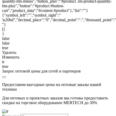
quantity-btn-minus","button_plus":"#product .rm-product-quantity-
btn-plus","button":"#product #button-
cart","product_data":"#content #product"},"list":""}
{"symbol_left":"","symbol_right":"
\u20bd","decimal_place":"0","decimal_point":".","thousand_point":"
"}
[]
1
false
false
true
Удалить
Изменить
tr
true
Запрос оптовой цены для сетей и партнеров
Предоставим выгодные цены на оптовые заказы нашей
техники
Для оптовых и проектных заказов мы готовы предоставить
скидки на торговое оборудование MERTECH до
30%