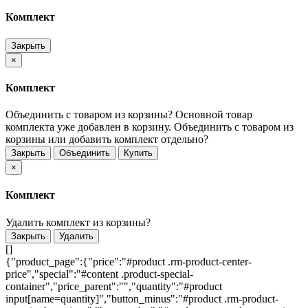
Комплект
Закрыть
×
Комплект
Объединить с товаром из корзины?
Основной товар
комплекта уже добавлен в корзину. Объединить с товаром из
корзины или добавить комплект отдельно?
Закрыть
Объединить
Купить
×
Комплект
Удалить комплект из корзины?
Закрыть
Удалить
[]
{"product_page":{"price":"#product .rm-product-center-
price","special":"#content .product-special-
container","price_parent":"","quantity":"#product
input[name=quantity]","button_minus":"#product .rm-product-