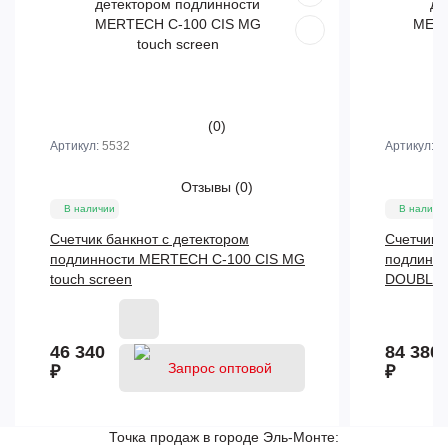
(0)
Артикул:
5532
Артикул:
5
Отзывы
(0)
В наличии
В наличи
Счетчик банкнот с детектором
Счетчик 
подлинности MERTECH C-100 CIS MG
подлинн
touch screen
DOUBLE C
46 340
84 380
₽
₽
Точка продаж в городе Эль-Монте: