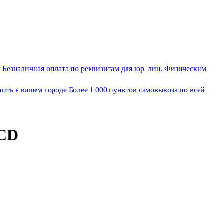
ы
Безналичная оплата по реквизитам для юр. лиц. Физическим
пить в вашем городе
Более 1 000 пунктов самовывоза по всей
LСD