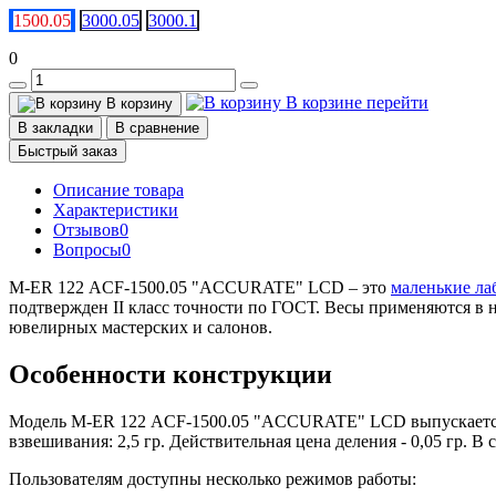
1500.05
3000.05
3000.1
0
В корзине
перейти
В корзину
В закладки
В сравнение
Быстрый заказ
Описание товара
Характеристики
Отзывов
0
Вопросы
0
M-ER 122 АCF-1500.05 "ACCURATE" LСD – это
маленькие ла
подтвержден II класс точности по ГОСТ. Весы применяются в 
ювелирных мастерских и салонов.
Особенности конструкции
Модель M-ER 122 АCF-1500.05 "ACCURATE" LСD выпускается 
взвешивания: 2,5 гр. Действительная цена деления - 0,05 гр. В
Пользователям доступны несколько режимов работы: