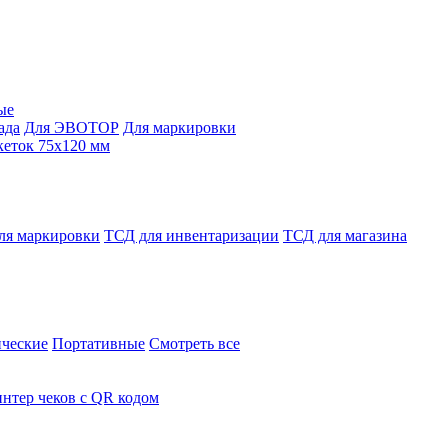
ые
ада
Для ЭВОТОР
Для маркировки
кеток 75х120 мм
ля маркировки
ТСД для инвентаризации
ТСД для магазина
ческие
Портативные
Смотреть все
нтер чеков с QR кодом