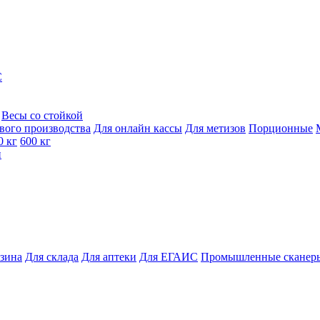
C
Весы со стойкой
вого производства
Для онлайн кассы
Для метизов
Порционные
0 кг
600 кг
и
азина
Для склада
Для аптеки
Для ЕГАИС
Промышленные сканер