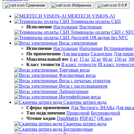
Сравнение
Избранное
0
0 ₽
MERTECH VISION-AI
Терминалы оплаты СБП
Исполнение
Настольные
Настенные
Терминалы оплаты СБП с NF
Дисплей QR-кодов без NFC
Весы электронные
Исполнение
Настольные
Напольные
Встраиваемые
По применению
Для магазина
Складские
Для пище
Максимальный вес
6 кг
15 кг
32 кг
60 кг
150 кг
30
Класс точности
II класс точности
III класс точност
Торговые весы
Фасовочные весы
Весы с печатью этикеток
Весы с распознаванием
Лабораторные
Интерфейсные весы
Сканеры штрих-кода
Сферы применения
Для Честного ЗНАКа
Для маг
Тип подключения
Проводной
Беспроводной
Чтение кодов
DataMatrix
PDF417
QR-код
Сканеры штрих-кода
Беспроводные