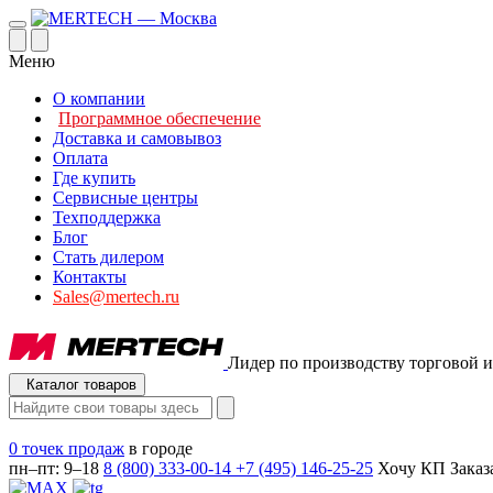
Меню
О компании
Программное обеспечение
Доставка и самовывоз
Оплата
Где купить
Сервисные центры
Техподдержка
Блог
Стать дилером
Контакты
Sales@mertech.ru
Лидер по производству торговой и
Каталог товаров
0 точек продаж
в городе
пн–пт: 9–18
8 (800) 333-00-14
+7 (495) 146-25-25
Хочу КП
Заказ