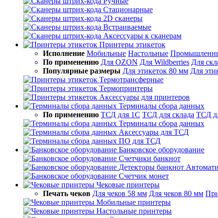
Ручные
Стационарные
2D сканеры
Встраиваемые
Аксессуары к сканерам
Принтеры этикеток
Исполнение
Мобильные
Настольные
Промышленн
По применению
Для OZON
Для Wildberries
Для скл
Популярные размеры
Для этикеток 80 мм
Для эти
Термотрансферные
Термопринтеры
Аксессуары для принтеров
Терминалы сбора данных
По применению
ТСД для 1С
ТСД для склада
ТСД д
Терминалы сбора данных
Аксессуары для ТСД
ПО для ТСД
Банковское оборудование
Счетчики банкнот
Детекторы банкнот
Автомати
Счетчик монет
Чековые принтеры
Печать чеков
Для чеков 58 мм
Для чеков 80 мм
При
Мобильные принтеры
Настольные принтеры