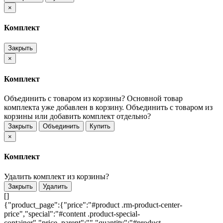
×
Комплект
Закрыть
×
Комплект
Объединить с товаром из корзины?
Основной товар
комплекта уже добавлен в корзину. Объединить с товаром из
корзины или добавить комплект отдельно?
Закрыть
Объединить
Купить
×
Комплект
Удалить комплект из корзины?
Закрыть
Удалить
[]
{"product_page":{"price":"#product .rm-product-center-
price","special":"#content .product-special-
container","price_parent":"","quantity":"#product