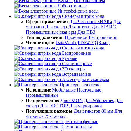
Весы с распознаванием
Лабораторные
Интерфейсные весы
Сканеры штрих-кода
Сферы применения
Для Честного ЗНАКа
Для
магазина
Для склада
Для аптеки
Для ЕГАИС
Промышленные сканеры
Для ПВЗ
Тип подключения
Проводной
Беспроводной
Чтение кодов
DataMatrix
PDF417
QR-код
Сканеры штрих-кода
Беспроводные
Ручные
Стационарные
2D сканеры
Встраиваемые
Аксессуары к сканерам
Принтеры этикеток
Исполнение
Мобильные
Настольные
Промышленные
По применению
Для OZON
Для Wildberries
Для
склада
Для ЭВОТОР
Для маркировки
Популярные размеры
Для этикеток 80 мм
Для
этикеток 75х120 мм
Термотрансферные
Термопринтеры