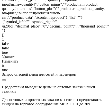
input[name=quantity]","button_minus":"#product .rm-product-
quantity-btn-minus","button_plus":"#product .rm-product-quantity-
btn-plus","button":"#product #button-
cart","product_data":"#content #product"},"list":""}
{"symbol_left":"","symbol_right":"
\u20bd","decimal_place":"0","decimal_point":".","thousand_point":"
"}
[]
1
false
false
true
Удалить
Изменить
tr
true
Запрос оптовой цены для сетей и партнеров
Предоставим выгодные цены на оптовые заказы нашей
техники
Для оптовых и проектных заказов мы готовы предоставить
скидки на торговое оборудование MERTECH до
30%