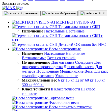
Заказать звонок
Сравнение
Избранное
0
0 ₽
MERTECH VISION-AI
Терминалы оплаты СБП
Исполнение
Настольные
Настенные
Терминалы оплаты СБП с
NFC
Дисплей QR-кодов без NFC
Весы электронные
Исполнение
Настольные
Напольные
Встраиваемые
Весы со стойкой
По применению
Для магазина
Складские
Для
пищевого производства
Для онлайн кассы
Для
метизов
Порционные
Медицинские
Весы для касс
самообслуживания
Упаковочные
Максимальный вес
6 кг
15 кг
32 кг
60 кг
150 кг
300 кг
600 кг
Класс точности
II класс точности
III класс
точности
Торговые весы
Фасовочные весы
Весы с печатью этикеток