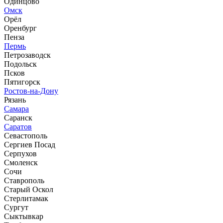
Одинцово
Омск
Орёл
Оренбург
Пенза
Пермь
Петрозаводск
Подольск
Псков
Пятигорск
Ростов-на-Дону
Рязань
Самара
Саранск
Саратов
Севастополь
Сергиев Посад
Серпухов
Смоленск
Сочи
Ставрополь
Старый Оскол
Стерлитамак
Сургут
Сыктывкар