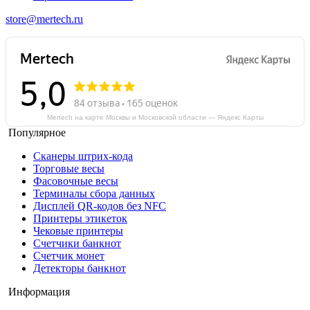
store@mertech.ru
Mertech на карте Москвы и Московской области — Яндекс Карты
Популярное
Сканеры штрих-кода
Торговые весы
Фасовочные весы
Терминалы сбора данных
Дисплей QR-кодов без NFC
Принтеры этикеток
Чековые принтеры
Счетчики банкнот
Счетчик монет
Детекторы банкнот
Информация