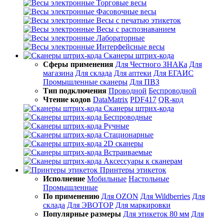
Торговые весы
Фасовочные весы
Весы с печатью этикеток
Весы с распознаванием
Лабораторные
Интерфейсные весы
Сканеры штрих-кода
Сферы применения
Для Честного ЗНАКа
Для
магазина
Для склада
Для аптеки
Для ЕГАИС
Промышленные сканеры
Для ПВЗ
Тип подключения
Проводной
Беспроводной
Чтение кодов
DataMatrix
PDF417
QR-код
Сканеры штрих-кода
Беспроводные
Ручные
Стационарные
2D сканеры
Встраиваемые
Аксессуары к сканерам
Принтеры этикеток
Исполнение
Мобильные
Настольные
Промышленные
По применению
Для OZON
Для Wildberries
Для
склада
Для ЭВОТОР
Для маркировки
Популярные размеры
Для этикеток 80 мм
Для