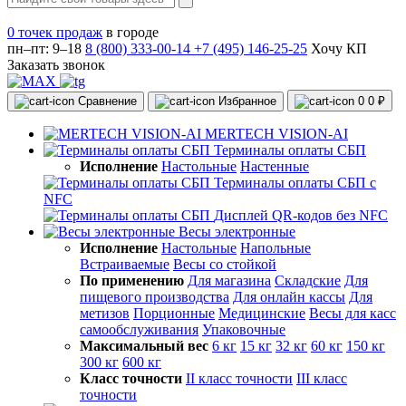
0 точек продаж
в городе
пн–пт: 9–18
8 (800) 333-00-14
+7 (495) 146-25-25
Хочу КП
Заказать звонок
Сравнение
Избранное
0
0 ₽
MERTECH VISION-AI
Терминалы оплаты СБП
Исполнение
Настольные
Настенные
Терминалы оплаты СБП с
NFC
Дисплей QR-кодов без NFC
Весы электронные
Исполнение
Настольные
Напольные
Встраиваемые
Весы со стойкой
По применению
Для магазина
Складские
Для
пищевого производства
Для онлайн кассы
Для
метизов
Порционные
Медицинские
Весы для касс
самообслуживания
Упаковочные
Максимальный вес
6 кг
15 кг
32 кг
60 кг
150 кг
300 кг
600 кг
Класс точности
II класс точности
III класс
точности