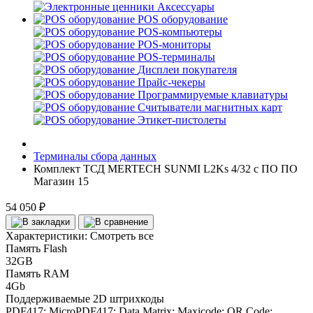
Аксессуары
POS оборудование
POS-компьютеры
POS-мониторы
POS-терминалы
Дисплеи покупателя
Прайс-чекеры
Программируемые клавиатуры
Считыватели магнитных карт
Этикет-пистолеты
Терминалы сбора данных
Комплект ТСД MERTECH SUNMI L2Ks 4/32 с ПО ПО
Магазин 15
54 050 ₽
Характеристики:
Смотреть все
Память Flash
32GB
Память RAM
4Gb
Поддерживаемые 2D штрихкоды
PDF417; MicroPDF417; Data Matrix; Maxicode; QR Code;