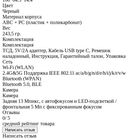
Цвет
Черный
Материал корпуса
ABC + PC (пластик + поликарбонат)
Вес
243,5 гр.
Комплектация
Комплектация
ТСД, 5V/2A адаптер, Кабель USB type С, Ремешок
наладонный, Инструкция, Гарантийный талон, Упаковка
Сеть
Wi-Fi (WLAN)
2.4G&5G Поддержка lEEE 802.11 ac/a/b/g/n/d/e/h/i/j/k/r/v/w
Bluetooth (WPAN)
Bluetooth 5.0, BLE
Камера
Камера
Задняя 13 Мпикс, с автофокусом и LED-подсветкой /
фронтальная 5 Мп с фиксированным фокусом
Отзывы
0
/ 5
средний рейтинг товара
Написать отзыв
Написать отзыв