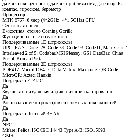
датчик освещенности, датчик приближения, g-сенсор, Е-
компас, гироском, барометр
Процессор
MTK 8767, 8 ядер (4*2GHz+4*1.5GHz) CPU
Сенсорная панель
Емкостная, стекло Corning Gorilla
Функциональные возможности
Поддерживаемые 1D штрихкоды
UPC; EAN; Code128; Code 39; Code 93; Code11; Matrix 2 of 5;
Interleaved 2 of 5; Codabar,MSI Plessey; GS1 DataBar; China
Postal; Korean Postal
Поддерживаемые 2D штрихкоды
PDF417; MicroPDF417; Data Matrix; Maxicode; QR Code;
MicroQR; Aztec; Hanxin
Поддержка ЕГАИС
Да
Звуковая и визуальная индикация при сканировании
Да
Распознавание штрихкодов со сложных поверхностей
Да
Поддержка Честный ЗНАК
Да
NFC
Mifare; Felica; ISO/IEC 14443 Type A/B; ISO15693
GMS