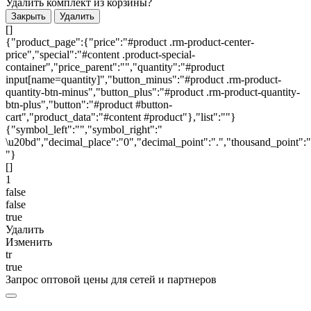
Удалить комплект из корзины?
Закрыть
Удалить
[]
{"product_page":{"price":"#product .rm-product-center-
price","special":"#content .product-special-
container","price_parent":"","quantity":"#product
input[name=quantity]","button_minus":"#product .rm-product-
quantity-btn-minus","button_plus":"#product .rm-product-quantity-
btn-plus","button":"#product #button-
cart","product_data":"#content #product"},"list":""}
{"symbol_left":"","symbol_right":"
\u20bd","decimal_place":"0","decimal_point":".","thousand_point":"
"}
[]
1
false
false
true
Удалить
Изменить
tr
true
Запрос оптовой цены для сетей и партнеров