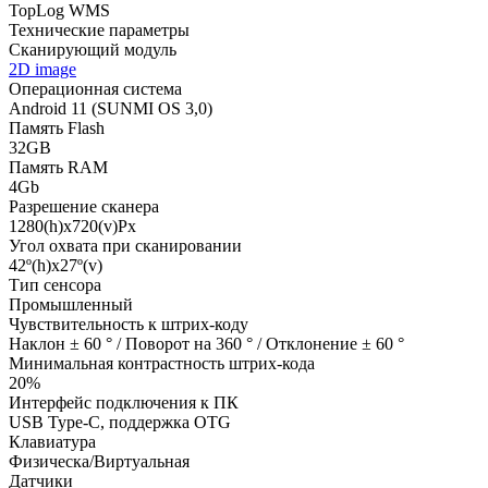
TopLog WMS
Технические параметры
Сканирующий модуль
2D image
Операционная система
Android 11 (SUNMI OS 3,0)
Память Flash
32GB
Память RAM
4Gb
Разрешение сканера
1280(h)х720(v)Px
Угол охвата при сканировании
42º(h)x27º(v)
Тип сенсора
Промышленный
Чувствительность к штрих-коду
Наклон ± 60 ° / Поворот на 360 ° / Отклонение ± 60 °
Минимальная контрастность штрих-кода
20%
Интерфейс подключения к ПК
USB Type-C, поддержка OTG
Клавиатура
Физическа/Виртуальная
Датчики