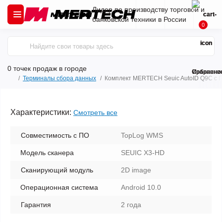
Лидер по производству торговой и
банковской техники в России
0
0 точек продаж
в городе
Сравнени
Избранно
Терминалы сбора данных
Комплект MERTECH Seuic AutoID Q9C с 
Характеристики:
Смотреть все
Совместимость с ПО
TopLog WMS
Модель сканера
SEUIC X3-HD
Сканирующий модуль
2D image
Операционная система
Android 10.0
Гарантия
2 года