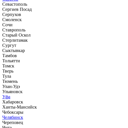
Севастополь
Сергиев Посад
Серпухов
Смоленск
Сочи
Ставрополь
Старый Оскол
Стерлитамак
Сургут
Сыктывкар
Тамбов
Тольятти
Томск
Тверь
Тула
Тюмень
Улан-Удэ
Ульяновск
Уфа
Хабаровск
Ханты-Мансийск
Чебоксары
Челябинск
Череповец
Чита