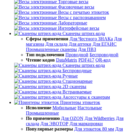
Торговые весы
Фасовочные весы
Весы с печатью этикеток
Весы с распознаванием
Лабораторные
Интерфейсные весы
Сканеры штрих-кода
Сферы применения
Для Честного ЗНАКа
Для
магазина
Для склада
Для аптеки
Для ЕГАИС
Промышленные сканеры
Для ПВЗ
Тип подключения
Проводной
Беспроводной
Чтение кодов
DataMatrix
PDF417
QR-код
Сканеры штрих-кода
Беспроводные
Ручные
Стационарные
2D сканеры
Встраиваемые
Аксессуары к сканерам
Принтеры этикеток
Исполнение
Мобильные
Настольные
Промышленные
По применению
Для OZON
Для Wildberries
Для
склада
Для ЭВОТОР
Для маркировки
Популярные размеры
Для этикеток 80 мм
Для