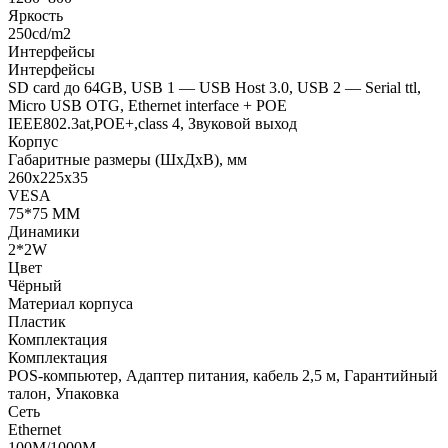
Яркость
250cd/m2
Интерфейсы
Интерфейсы
SD card до 64GB, USB 1 — USB Host 3.0, USB 2 — Serial ttl,
Micro USB OTG, Ethernet interface + POE
IEEE802.3at,POE+,class 4, Звуковой выход
Корпус
Габаритные размеры (ШхДхВ), мм
260х225х35
VESA
75*75 MM
Динамики
2*2W
Цвет
Чёрный
Материал корпуса
Пластик
Комплектация
Комплектация
POS-компьютер, Адаптер питания, кабель 2,5 м, Гарантийный
талон, Упаковка
Сеть
Ethernet
100M/1000M