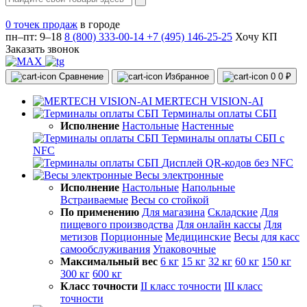
0 точек продаж
в городе
пн–пт: 9–18
8 (800) 333-00-14
+7 (495) 146-25-25
Хочу КП
Заказать звонок
Сравнение
Избранное
0
0 ₽
MERTECH VISION-AI
Терминалы оплаты СБП
Исполнение
Настольные
Настенные
Терминалы оплаты СБП с
NFC
Дисплей QR-кодов без NFC
Весы электронные
Исполнение
Настольные
Напольные
Встраиваемые
Весы со стойкой
По применению
Для магазина
Складские
Для
пищевого производства
Для онлайн кассы
Для
метизов
Порционные
Медицинские
Весы для касс
самообслуживания
Упаковочные
Максимальный вес
6 кг
15 кг
32 кг
60 кг
150 кг
300 кг
600 кг
Класс точности
II класс точности
III класс
точности