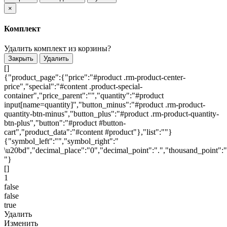
×
Комплект
Удалить комплект из корзины?
Закрыть
Удалить
[]
{"product_page":{"price":"#product .rm-product-center-
price","special":"#content .product-special-
container","price_parent":"","quantity":"#product
input[name=quantity]","button_minus":"#product .rm-product-
quantity-btn-minus","button_plus":"#product .rm-product-quantity-
btn-plus","button":"#product #button-
cart","product_data":"#content #product"},"list":""}
{"symbol_left":"","symbol_right":"
\u20bd","decimal_place":"0","decimal_point":".","thousand_point":"
"}
[]
1
false
false
true
Удалить
Изменить