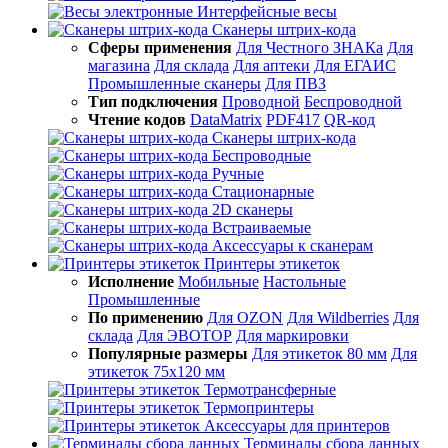
Интерфейсные весы
Сканеры штрих-кода
Сферы применения
Для Честного ЗНАКа
Для
магазина
Для склада
Для аптеки
Для ЕГАИС
Промышленные сканеры
Для ПВЗ
Тип подключения
Проводной
Беспроводной
Чтение кодов
DataMatrix
PDF417
QR-код
Сканеры штрих-кода
Беспроводные
Ручные
Стационарные
2D сканеры
Встраиваемые
Аксессуары к сканерам
Принтеры этикеток
Исполнение
Мобильные
Настольные
Промышленные
По применению
Для OZON
Для Wildberries
Для
склада
Для ЭВОТОР
Для маркировки
Популярные размеры
Для этикеток 80 мм
Для
этикеток 75х120 мм
Термотрансферные
Термопринтеры
Аксессуары для принтеров
Терминалы сбора данных