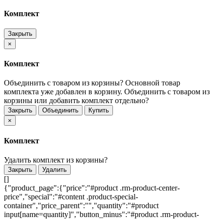
Комплект
Закрыть
×
Комплект
Объединить с товаром из корзины?
Основной товар
комплекта уже добавлен в корзину. Объединить с товаром из
корзины или добавить комплект отдельно?
Закрыть
Объединить
Купить
×
Комплект
Удалить комплект из корзины?
Закрыть
Удалить
[]
{"product_page":{"price":"#product .rm-product-center-
price","special":"#content .product-special-
container","price_parent":"","quantity":"#product
input[name=quantity]","button_minus":"#product .rm-product-