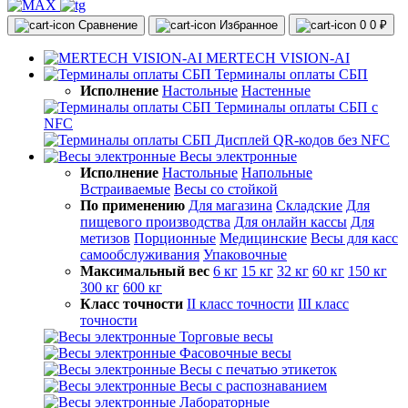
Сравнение
Избранное
0
0 ₽
MERTECH VISION-AI
Терминалы оплаты СБП
Исполнение
Настольные
Настенные
Терминалы оплаты СБП с
NFC
Дисплей QR-кодов без NFC
Весы электронные
Исполнение
Настольные
Напольные
Встраиваемые
Весы со стойкой
По применению
Для магазина
Складские
Для
пищевого производства
Для онлайн кассы
Для
метизов
Порционные
Медицинские
Весы для касс
самообслуживания
Упаковочные
Максимальный вес
6 кг
15 кг
32 кг
60 кг
150 кг
300 кг
600 кг
Класс точности
II класс точности
III класс
точности
Торговые весы
Фасовочные весы
Весы с печатью этикеток
Весы с распознаванием
Лабораторные