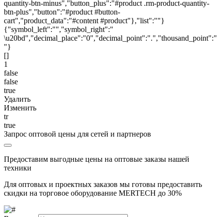
quantity-btn-minus","button_plus":"#product .rm-product-quantity-
btn-plus","button":"#product #button-
cart","product_data":"#content #product"},"list":""}
{"symbol_left":"","symbol_right":"
\u20bd","decimal_place":"0","decimal_point":".","thousand_point":"
"}
[]
1
false
false
true
Удалить
Изменить
tr
true
Запрос оптовой цены для сетей и партнеров
Предоставим выгодные цены на оптовые заказы нашей
техники
Для оптовых и проектных заказов мы готовы предоставить
скидки на торговое оборудование MERTECH до
30%