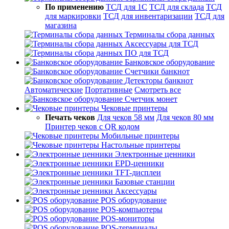
По применению
ТСД для 1С
ТСД для склада
ТСД
для маркировки
ТСД для инвентаризации
ТСД для
магазина
Терминалы сбора данных
Аксессуары для ТСД
ПО для ТСД
Банковское оборудование
Счетчики банкнот
Детекторы банкнот
Автоматические
Портативные
Смотреть все
Счетчик монет
Чековые принтеры
Печать чеков
Для чеков 58 мм
Для чеков 80 мм
Принтер чеков с QR кодом
Мобильные принтеры
Настольные принтеры
Электронные ценники
EPD-ценники
TFT-дисплеи
Базовые станции
Аксессуары
POS оборудование
POS-компьютеры
POS-мониторы
POS-терминалы