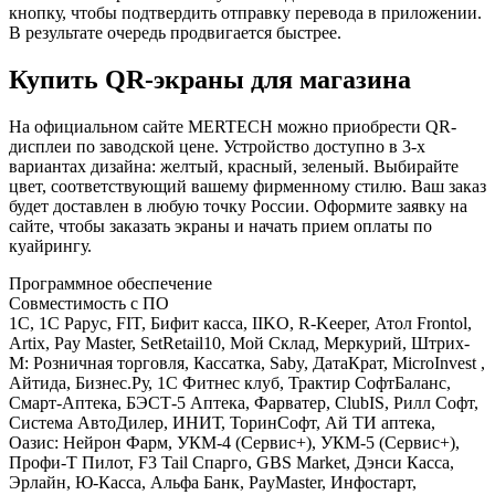
кнопку, чтобы подтвердить отправку перевода в приложении.
В результате очередь продвигается быстрее.
Купить QR-экраны для магазина
На официальном сайте MERTECH можно приобрести QR-
дисплеи по заводской цене. Устройство доступно в 3-х
вариантах дизайна: желтый, красный, зеленый. Выбирайте
цвет, соответствующий вашему фирменному стилю. Ваш заказ
будет доставлен в любую точку России. Оформите заявку на
сайте, чтобы заказать экраны и начать прием оплаты по
куайрингу.
Программное обеспечение
Совместимость с ПО
1С, 1С Рарус, FIT, Бифит касса, IIKO, R-Keeper, Атол Frontol,
Artix, Pay Master, SetRetail10, Мой Склад, Меркурий, Штрих-
М: Розничная торговля, Кассатка, Saby, ДатаКрат, MicroInvest ,
Айтида, Бизнес.Ру, 1С Фитнес клуб, Трактир СофтБаланс,
Смарт-Аптека, БЭСТ-5 Аптека, Фарватер, ClubIS, Рилл Софт,
Система АвтоДилер, ИНИТ, ТоринСофт, Ай ТИ аптека,
Оазис: Нейрон Фарм, УКМ-4 (Сервис+), УКМ-5 (Сервис+),
Профи-Т Пилот, F3 Tail Спарго, GBS Market, Дэнси Касса,
Эрлайн, Ю-Касса, Альфа Банк, PayMaster, Инфостарт,