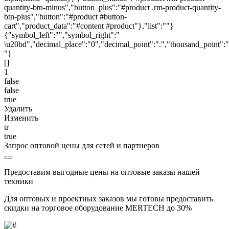
quantity-btn-minus","button_plus":"#product .rm-product-quantity-
btn-plus","button":"#product #button-
cart","product_data":"#content #product"},"list":""}
{"symbol_left":"","symbol_right":"
\u20bd","decimal_place":"0","decimal_point":".","thousand_point":"
"}
[]
1
false
false
true
Удалить
Изменить
tr
true
Запрос оптовой цены для сетей и партнеров
Предоставим выгодные цены на оптовые заказы нашей
техники
Для оптовых и проектных заказов мы готовы предоставить
скидки на торговое оборудование MERTECH до
30%