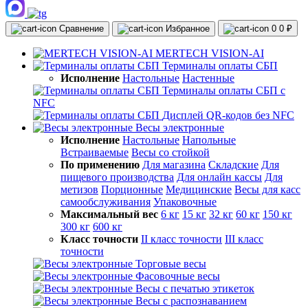
Сравнение
Избранное
0
0 ₽
MERTECH VISION-AI
Терминалы оплаты СБП
Исполнение
Настольные
Настенные
Терминалы оплаты СБП с
NFC
Дисплей QR-кодов без NFC
Весы электронные
Исполнение
Настольные
Напольные
Встраиваемые
Весы со стойкой
По применению
Для магазина
Складские
Для
пищевого производства
Для онлайн кассы
Для
метизов
Порционные
Медицинские
Весы для касс
самообслуживания
Упаковочные
Максимальный вес
6 кг
15 кг
32 кг
60 кг
150 кг
300 кг
600 кг
Класс точности
II класс точности
III класс
точности
Торговые весы
Фасовочные весы
Весы с печатью этикеток
Весы с распознаванием