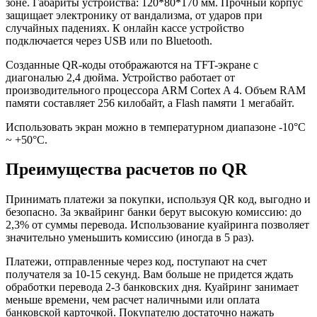
зоне. Габариты устройства: 120*80*170 мм. Прочный корпус
защищает электронику от вандализма, от ударов при
случайных падениях. К онлайн кассе устройство
подключается через USB или по Bluetooth.
Созданные QR-коды отображаются на TFT-экране с
диагональю 2,4 дюйма. Устройство работает от
производительного процессора ARM Cortex A 4. Объем RAM
памяти составляет 256 килобайт, а Flash памяти 1 мегабайт.
Использовать экран можно в температурном диапазоне -10°C
~ +50°C.
Преимущества расчетов по QR
Принимать платежи за покупки, используя QR код, выгодно и
безопасно. За эквайринг банки берут высокую комиссию: до
2,3% от суммы перевода. Использование куайринга позволяет
значительно уменьшить комиссию (иногда в 5 раз).
Платежи, отправленные через код, поступают на счет
получателя за 10-15 секунд. Вам больше не придется ждать
обработки перевода 2-3 банковских дня. Куайринг занимает
меньше времени, чем расчет наличными или оплата
банковской карточкой. Покупателю достаточно нажать