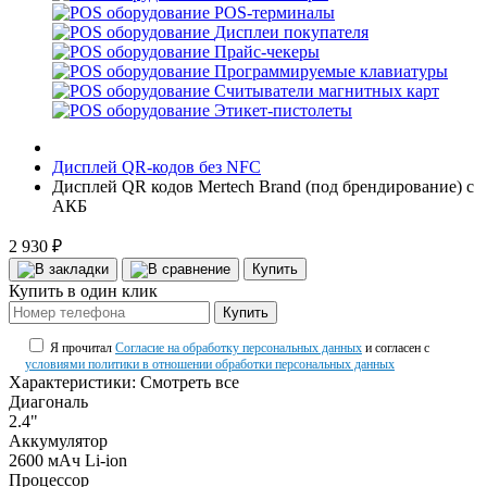
POS-терминалы
Дисплеи покупателя
Прайс-чекеры
Программируемые клавиатуры
Считыватели магнитных карт
Этикет-пистолеты
Дисплей QR-кодов без NFC
Дисплей QR кодов Mertech Brand (под брендирование) с
АКБ
2 930 ₽
Купить
Купить в один клик
Купить
Я прочитал
Согласие на обработку персональных данных
и согласен с
условиями политики в отношении обработки персональных данных
Характеристики:
Смотреть все
Диагональ
2.4"
Аккумулятор
2600 мАч Li-ion
Процессор