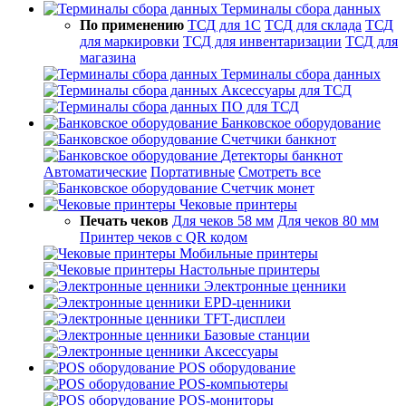
Терминалы сбора данных
По применению
ТСД для 1С
ТСД для склада
ТСД
для маркировки
ТСД для инвентаризации
ТСД для
магазина
Терминалы сбора данных
Аксессуары для ТСД
ПО для ТСД
Банковское оборудование
Счетчики банкнот
Детекторы банкнот
Автоматические
Портативные
Смотреть все
Счетчик монет
Чековые принтеры
Печать чеков
Для чеков 58 мм
Для чеков 80 мм
Принтер чеков с QR кодом
Мобильные принтеры
Настольные принтеры
Электронные ценники
EPD-ценники
TFT-дисплеи
Базовые станции
Аксессуары
POS оборудование
POS-компьютеры
POS-мониторы