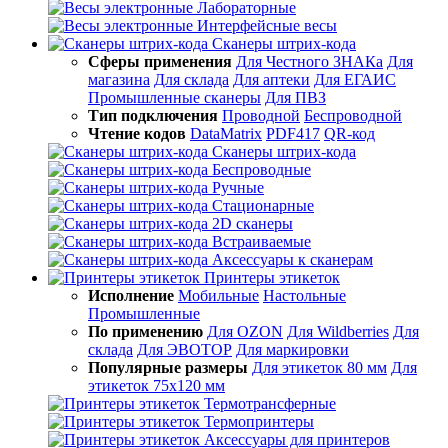
Лабораторные
Интерфейсные весы
Сканеры штрих-кода
Сферы применения
Для Честного ЗНАКа
Для
магазина
Для склада
Для аптеки
Для ЕГАИС
Промышленные сканеры
Для ПВЗ
Тип подключения
Проводной
Беспроводной
Чтение кодов
DataMatrix
PDF417
QR-код
Сканеры штрих-кода
Беспроводные
Ручные
Стационарные
2D сканеры
Встраиваемые
Аксессуары к сканерам
Принтеры этикеток
Исполнение
Мобильные
Настольные
Промышленные
По применению
Для OZON
Для Wildberries
Для
склада
Для ЭВОТОР
Для маркировки
Популярные размеры
Для этикеток 80 мм
Для
этикеток 75х120 мм
Термотрансферные
Термопринтеры
Аксессуары для принтеров