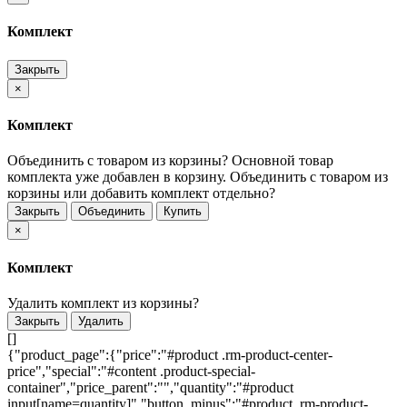
Комплект
Закрыть
×
Комплект
Объединить с товаром из корзины?
Основной товар
комплекта уже добавлен в корзину. Объединить с товаром из
корзины или добавить комплект отдельно?
Закрыть
Объединить
Купить
×
Комплект
Удалить комплект из корзины?
Закрыть
Удалить
[]
{"product_page":{"price":"#product .rm-product-center-
price","special":"#content .product-special-
container","price_parent":"","quantity":"#product
input[name=quantity]","button_minus":"#product .rm-product-