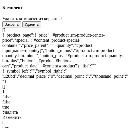
Комплект
Удалить комплект из корзины?
Закрыть
Удалить
[]
{"product_page":{"price":"#product .rm-product-center-
price","special":"#content .product-special-
container","price_parent":"","quantity":"#product
input[name=quantity]","button_minus":"#product .rm-product-
quantity-btn-minus","button_plus":"#product .rm-product-quantity-
btn-plus","button":"#product #button-
cart","product_data":"#content #product"},"list":""}
{"symbol_left":"","symbol_right":"
\u20bd","decimal_place":"0","decimal_point":".","thousand_point":"
"}
[]
1
false
false
true
Удалить
Изменить
tr
true