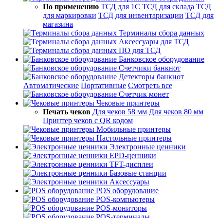
По применению
ТСД для 1С
ТСД для склада
ТСД
для маркировки
ТСД для инвентаризации
ТСД для
магазина
Терминалы сбора данных
Аксессуары для ТСД
ПО для ТСД
Банковское оборудование
Счетчики банкнот
Детекторы банкнот
Автоматические
Портативные
Смотреть все
Счетчик монет
Чековые принтеры
Печать чеков
Для чеков 58 мм
Для чеков 80 мм
Принтер чеков с QR кодом
Мобильные принтеры
Настольные принтеры
Электронные ценники
EPD-ценники
TFT-дисплеи
Базовые станции
Аксессуары
POS оборудование
POS-компьютеры
POS-мониторы
POS-терминалы