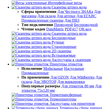
Интерфейсные весы
Сканеры штрих-кода
Сферы применения
Для Честного ЗНАКа
Для
магазина
Для склада
Для аптеки
Для ЕГАИС
Промышленные сканеры
Для ПВЗ
Тип подключения
Проводной
Беспроводной
Чтение кодов
DataMatrix
PDF417
QR-код
Сканеры штрих-кода
Беспроводные
Ручные
Стационарные
2D сканеры
Встраиваемые
Аксессуары к сканерам
Принтеры этикеток
Исполнение
Мобильные
Настольные
Промышленные
По применению
Для OZON
Для Wildberries
Для
склада
Для ЭВОТОР
Для маркировки
Популярные размеры
Для этикеток 80 мм
Для
этикеток 75х120 мм
Термотрансферные
Термопринтеры
Аксессуары для принтеров
Терминалы сбора данных