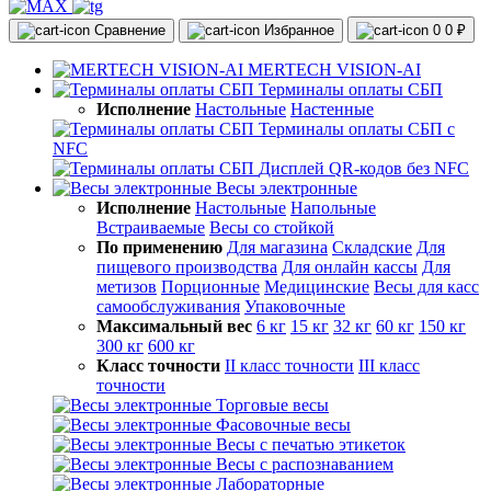
Сравнение
Избранное
0
0 ₽
MERTECH VISION-AI
Терминалы оплаты СБП
Исполнение
Настольные
Настенные
Терминалы оплаты СБП с
NFC
Дисплей QR-кодов без NFC
Весы электронные
Исполнение
Настольные
Напольные
Встраиваемые
Весы со стойкой
По применению
Для магазина
Складские
Для
пищевого производства
Для онлайн кассы
Для
метизов
Порционные
Медицинские
Весы для касс
самообслуживания
Упаковочные
Максимальный вес
6 кг
15 кг
32 кг
60 кг
150 кг
300 кг
600 кг
Класс точности
II класс точности
III класс
точности
Торговые весы
Фасовочные весы
Весы с печатью этикеток
Весы с распознаванием
Лабораторные