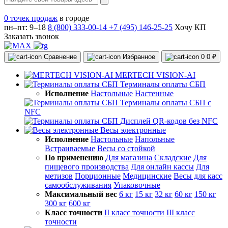
0 точек продаж
в городе
пн–пт: 9–18
8 (800) 333-00-14
+7 (495) 146-25-25
Хочу КП
Заказать звонок
Сравнение
Избранное
0
0 ₽
MERTECH VISION-AI
Терминалы оплаты СБП
Исполнение
Настольные
Настенные
Терминалы оплаты СБП с
NFC
Дисплей QR-кодов без NFC
Весы электронные
Исполнение
Настольные
Напольные
Встраиваемые
Весы со стойкой
По применению
Для магазина
Складские
Для
пищевого производства
Для онлайн кассы
Для
метизов
Порционные
Медицинские
Весы для касс
самообслуживания
Упаковочные
Максимальный вес
6 кг
15 кг
32 кг
60 кг
150 кг
300 кг
600 кг
Класс точности
II класс точности
III класс
точности