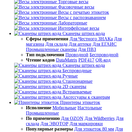
Торговые весы
Фасовочные весы
Весы с печатью этикеток
Весы с распознаванием
Лабораторные
Интерфейсные весы
Сканеры штрих-кода
Сферы применения
Для Честного ЗНАКа
Для
магазина
Для склада
Для аптеки
Для ЕГАИС
Промышленные сканеры
Для ПВЗ
Тип подключения
Проводной
Беспроводной
Чтение кодов
DataMatrix
PDF417
QR-код
Сканеры штрих-кода
Беспроводные
Ручные
Стационарные
2D сканеры
Встраиваемые
Аксессуары к сканерам
Принтеры этикеток
Исполнение
Мобильные
Настольные
Промышленные
По применению
Для OZON
Для Wildberries
Для
склада
Для ЭВОТОР
Для маркировки
Популярные размеры
Для этикеток 80 мм
Для