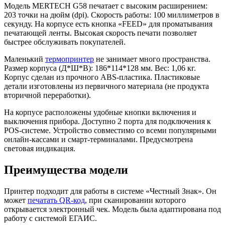
Модель MERTECH G58 печатает с высоким расширением:
203 точки на дюйм (dpi). Скорость работы: 100 миллиметров в
секунду. На корпусе есть кнопка «FEED» для проматывания
печатающей ленты. Высокая скорость печати позволяет
быстрее обслуживать покупателей.
Маленький
термопринтер
не занимает много пространства.
Размер корпуса (Д*Ш*В): 186*114*128 мм. Вес: 1,06 кг.
Корпус сделан из прочного ABS-пластика. Пластиковые
детали изготовлены из первичного материала (не продукта
вторичной переработки).
На корпусе расположены удобные кнопки включения и
выключения прибора. Доступно 2 порта для подключения к
POS-системе. Устройство совместимо со всеми популярными
онлайн-кассами и смарт-терминалами. Предусмотрена
световая индикация.
Преимущества модели
Принтер подходит для работы в системе «Честный Знак». Он
может
печатать QR-код
, при сканировании которого
открывается электронный чек. Модель была адаптирована под
работу с системой ЕГАИС.