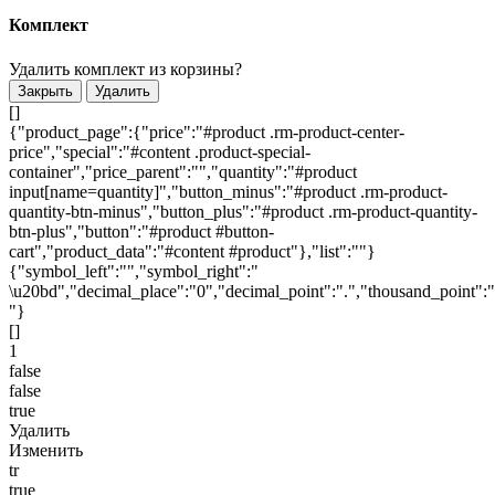
Комплект
Удалить комплект из корзины?
Закрыть
Удалить
[]
{"product_page":{"price":"#product .rm-product-center-
price","special":"#content .product-special-
container","price_parent":"","quantity":"#product
input[name=quantity]","button_minus":"#product .rm-product-
quantity-btn-minus","button_plus":"#product .rm-product-quantity-
btn-plus","button":"#product #button-
cart","product_data":"#content #product"},"list":""}
{"symbol_left":"","symbol_right":"
\u20bd","decimal_place":"0","decimal_point":".","thousand_point":"
"}
[]
1
false
false
true
Удалить
Изменить
tr
true