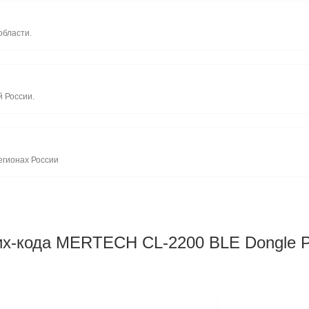
области.
й России.
егионах России
их-кода MERTECH CL-2200 BLE Dongle 