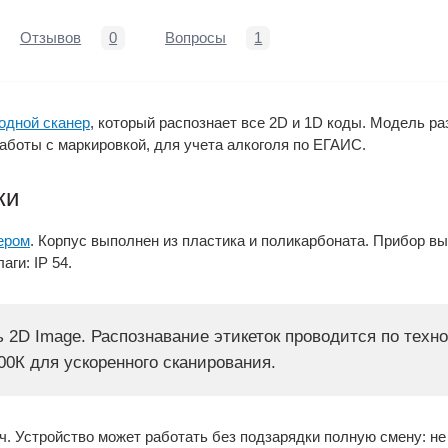
Отзывов
0
Вопросы
1
одной сканер
, который распознает все 2D и 1D коды. Модель р
боты с маркировкой, для учета алкоголя по ЕГАИС.
ки
ером
. Корпус выполнен из пластика и поликарбоната. Прибор в
аги: IP 54.
2D Image. Распознавание этикеток проводится по тех
0К для ускоренного сканирования.
ч. Устройство может работать без подзарядки полную смену: не