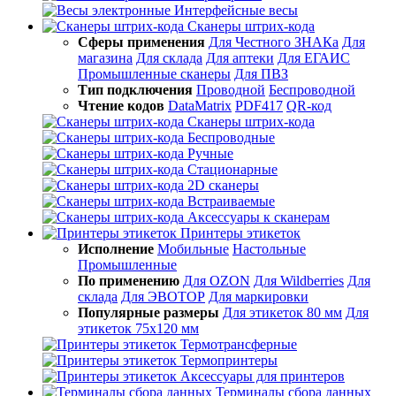
Интерфейсные весы
Сканеры штрих-кода
Сферы применения
Для Честного ЗНАКа
Для
магазина
Для склада
Для аптеки
Для ЕГАИС
Промышленные сканеры
Для ПВЗ
Тип подключения
Проводной
Беспроводной
Чтение кодов
DataMatrix
PDF417
QR-код
Сканеры штрих-кода
Беспроводные
Ручные
Стационарные
2D сканеры
Встраиваемые
Аксессуары к сканерам
Принтеры этикеток
Исполнение
Мобильные
Настольные
Промышленные
По применению
Для OZON
Для Wildberries
Для
склада
Для ЭВОТОР
Для маркировки
Популярные размеры
Для этикеток 80 мм
Для
этикеток 75х120 мм
Термотрансферные
Термопринтеры
Аксессуары для принтеров
Терминалы сбора данных