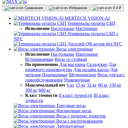
Сравнение
Избранное
0
0 ₽
MERTECH VISION-AI
Терминалы оплаты СБП
Исполнение
Настольные
Настенные
Терминалы оплаты СБП с
NFC
Дисплей QR-кодов без NFC
Весы электронные
Исполнение
Настольные
Напольные
Встраиваемые
Весы со стойкой
По применению
Для магазина
Складские
Для
пищевого производства
Для онлайн кассы
Для
метизов
Порционные
Медицинские
Весы для касс
самообслуживания
Упаковочные
Максимальный вес
6 кг
15 кг
32 кг
60 кг
150 кг
300 кг
600 кг
Класс точности
II класс точности
III класс
точности
Торговые весы
Фасовочные весы
Весы с печатью этикеток
Весы с распознаванием
Лабораторные