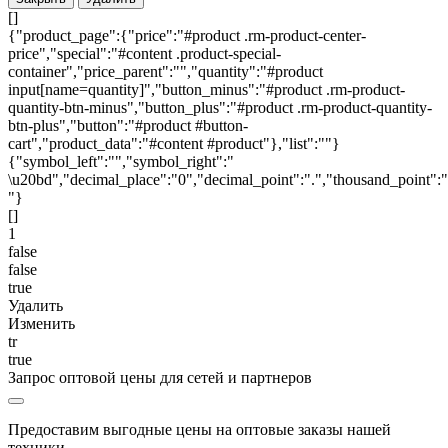
[]
{"product_page":{"price":"#product .rm-product-center-
price","special":"#content .product-special-
container","price_parent":"","quantity":"#product
input[name=quantity]","button_minus":"#product .rm-product-
quantity-btn-minus","button_plus":"#product .rm-product-quantity-
btn-plus","button":"#product #button-
cart","product_data":"#content #product"},"list":""}
{"symbol_left":"","symbol_right":"
\u20bd","decimal_place":"0","decimal_point":".","thousand_point":"
"}
[]
1
false
false
true
Удалить
Изменить
tr
true
Запрос оптовой цены для сетей и партнеров
Предоставим выгодные цены на оптовые заказы нашей
техники