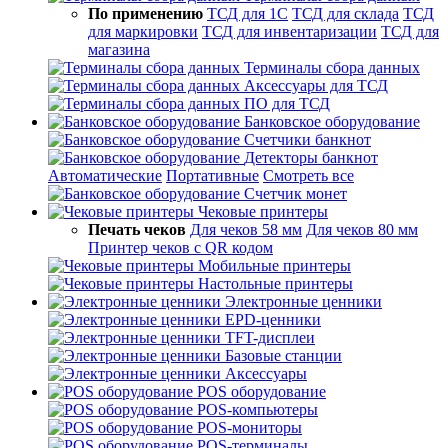
По применению
ТСД для 1С
ТСД для склада
ТСД
для маркировки
ТСД для инвентаризации
ТСД для
магазина
Терминалы сбора данных
Аксессуары для ТСД
ПО для ТСД
Банковское оборудование
Счетчики банкнот
Детекторы банкнот
Автоматические
Портативные
Смотреть все
Счетчик монет
Чековые принтеры
Печать чеков
Для чеков 58 мм
Для чеков 80 мм
Принтер чеков с QR кодом
Мобильные принтеры
Настольные принтеры
Электронные ценники
EPD-ценники
TFT-дисплеи
Базовые станции
Аксессуары
POS оборудование
POS-компьютеры
POS-мониторы
POS-терминалы