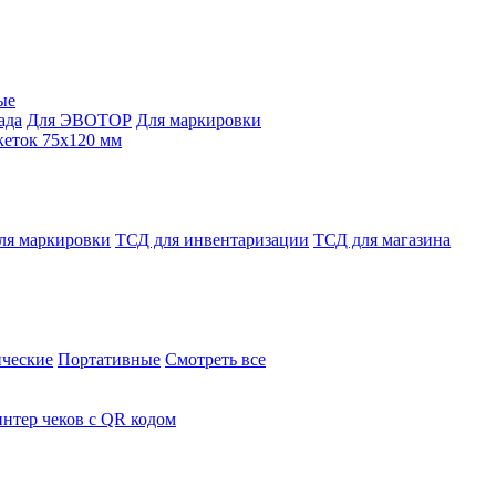
ые
ада
Для ЭВОТОР
Для маркировки
кеток 75х120 мм
ля маркировки
ТСД для инвентаризации
ТСД для магазина
ческие
Портативные
Смотреть все
нтер чеков с QR кодом