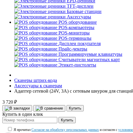
EPD-ценники
TFT-дисплеи
Базовые станции
Аксессуары
POS оборудование
POS-компьютеры
POS-мониторы
POS-терминалы
Дисплеи покупателя
Прайс-чекеры
Программируемые клавиатуры
Считыватели магнитных карт
Этикет-пистолеты
Сканеры штрих-кода
Аксессуары к сканерам
Адаптер сетевой (24V, 3A) с сетевым шнуром для станц
3 720 ₽
Купить
Купить в один клик
Купить
Я прочитал
Согласие на обработку персональных данных
и согласен с
условиям