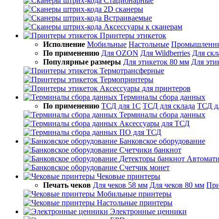
Стационарные
2D сканеры
Встраиваемые
Аксессуары к сканерам
Принтеры этикеток
Исполнение
Мобильные
Настольные
Промышленн
По применению
Для OZON
Для Wildberries
Для скл
Популярные размеры
Для этикеток 80 мм
Для эти
Термотрансферные
Термопринтеры
Аксессуары для принтеров
Терминалы сбора данных
По применению
ТСД для 1С
ТСД для склада
ТСД д
Терминалы сбора данных
Аксессуары для ТСД
ПО для ТСД
Банковское оборудование
Счетчики банкнот
Детекторы банкнот
Автомати
Счетчик монет
Чековые принтеры
Печать чеков
Для чеков 58 мм
Для чеков 80 мм
При
Мобильные принтеры
Настольные принтеры
Электронные ценники