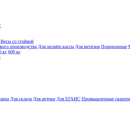
C
Весы со стойкой
вого производства
Для онлайн кассы
Для метизов
Порционные
0 кг
600 кг
и
азина
Для склада
Для аптеки
Для ЕГАИС
Промышленные сканер