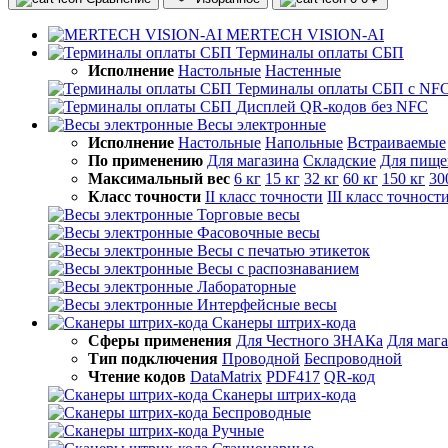
MERTECH VISION-AI
Терминалы оплаты СБП
Исполнение
Настольные
Настенные
Терминалы оплаты СБП с NF
Дисплей QR-кодов без NFC
Весы электронные
Исполнение
Настольные
Напольные
Встраиваемые
По применению
Для магазина
Складские
Для пище
Максимальный вес
6 кг
15 кг
32 кг
60 кг
150 кг
30
Класс точности
II класс точности
III класс точност
Торговые весы
Фасовочные весы
Весы с печатью этикеток
Весы с распознаванием
Лабораторные
Интерфейсные весы
Сканеры штрих-кода
Сферы применения
Для Честного ЗНАКа
Для маг
Тип подключения
Проводной
Беспроводной
Чтение кодов
DataMatrix
PDF417
QR-код
Сканеры штрих-кода
Беспроводные
Ручные