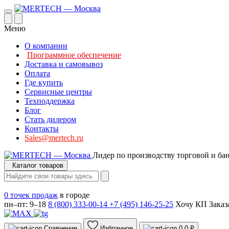
Меню
О компании
Программное обеспечение
Доставка и самовывоз
Оплата
Где купить
Сервисные центры
Техподдержка
Блог
Стать дилером
Контакты
Sales@mertech.ru
Лидер по производству торговой и ба
Каталог товаров
0 точек продаж
в городе
пн–пт: 9–18
8 (800) 333-00-14
+7 (495) 146-25-25
Хочу КП
Заказ
Сравнение
Избранное
0
0 ₽